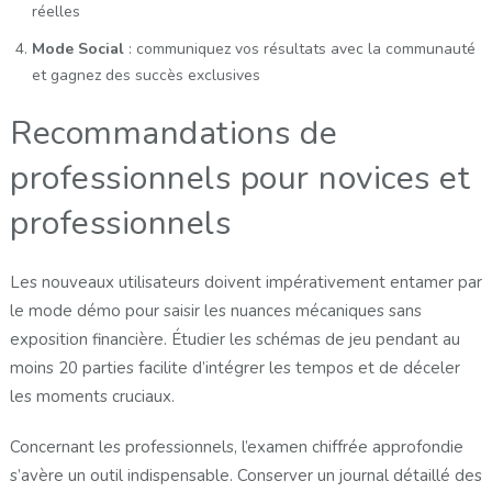
réelles
Mode Social
: communiquez vos résultats avec la communauté
et gagnez des succès exclusives
Recommandations de
professionnels pour novices et
professionnels
Les nouveaux utilisateurs doivent impérativement entamer par
le mode démo pour saisir les nuances mécaniques sans
exposition financière. Étudier les schémas de jeu pendant au
moins 20 parties facilite d’intégrer les tempos et de déceler
les moments cruciaux.
Concernant les professionnels, l’examen chiffrée approfondie
s’avère un outil indispensable. Conserver un journal détaillé des