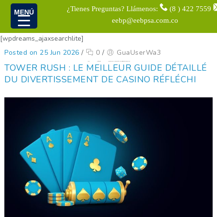
¿Tienes Preguntas? Llámenos:
(8 ) 422 7559
MENÚ
eebp@eebpsa.com.co
[wpdreams_ajaxsearchlite]
Posted on 25 Jun 2026
/
0
/
GuaUserWa3
Home
Uncategorized
Tower Rush : Le meilleur Guide Détaillé du Divertissement de Casino Réfléchi
TOWER RUSH : LE MEILLEUR GUIDE DÉTAILLÉ
DU DIVERTISSEMENT DE CASINO RÉFLÉCHI