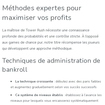
Méthodes expertes pour
maximiser vos profits
La maîtrise de Tower Rush nécessite une connaissance
profonde des probabilités et une contrôle stricte. À l’opposé
aux games de chance pur, notre titre récompense les joueurs
qui développent une approche méthodique.
Techniques de administration de
bankroll
La technique croissante
: débutez avec des paris faibles
et augmentez graduellement selon vos succès successifs
Ce système de niveaux établis
: établissez à l’avance les
niveaux pour lesquels vous encaisserez systématiquement