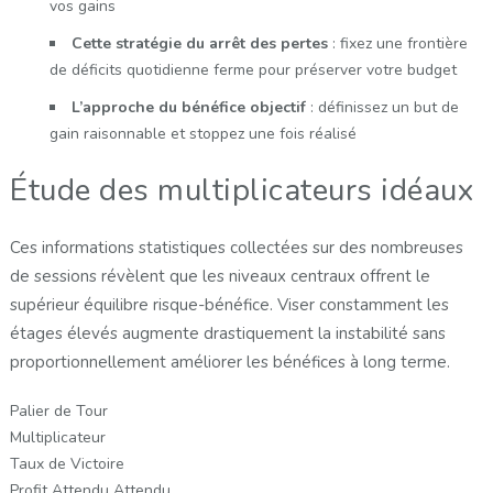
vos gains
Cette stratégie du arrêt des pertes
: fixez une frontière
de déficits quotidienne ferme pour préserver votre budget
L’approche du bénéfice objectif
: définissez un but de
gain raisonnable et stoppez une fois réalisé
Étude des multiplicateurs idéaux
Ces informations statistiques collectées sur des nombreuses
de sessions révèlent que les niveaux centraux offrent le
supérieur équilibre risque-bénéfice. Viser constamment les
étages élevés augmente drastiquement la instabilité sans
proportionnellement améliorer les bénéfices à long terme.
Palier de Tour
Multiplicateur
Taux de Victoire
Profit Attendu Attendu