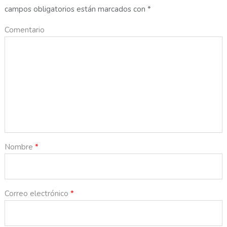
campos obligatorios están marcados con
*
Comentario
Nombre
*
Correo electrónico
*