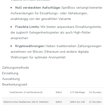
Null versteckten Aufschläge:
SpinBoss verlangt keinerlei
Aufwendungen für Einzahlungs- oder Abhebungen,
unabhängig von der gewählten Variante
Flexible Limits:
Wir bieten anpassbare Einzahlungslimits,
die zugleich Gelegenheitsspieler als auch High-Roller
ansprechen
Kryptowährungen:
Neben traditionellen Zahlungswegen
annehmen wir Bitcoin, Ethereum und andere digitale
Währungen für optimale Anonymität
Zahlungsmethode
Einzahlung
Auszahlung
Bearbeitungszeit
Kreditkarten (Visa/Mastercard)
Sofort
3-5 Werktage
24 Stunden
Elektronische Geldbörsen (Skrill, Neteller)
Sofort
Sofort bis 24h
12 Stunden