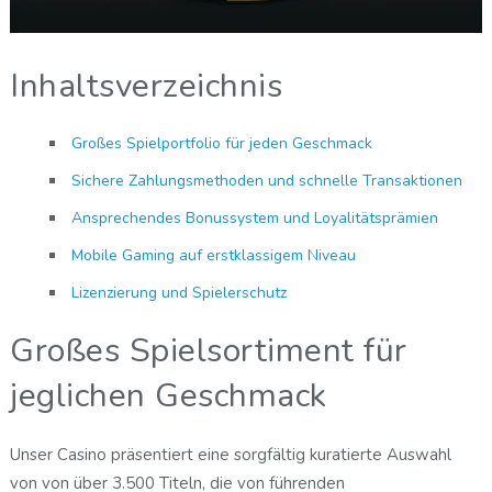
Inhaltsverzeichnis
Großes Spielportfolio für jeden Geschmack
Sichere Zahlungsmethoden und schnelle Transaktionen
Ansprechendes Bonussystem und Loyalitätsprämien
Mobile Gaming auf erstklassigem Niveau
Lizenzierung und Spielerschutz
Großes Spielsortiment für
jeglichen Geschmack
Unser Casino präsentiert eine sorgfältig kuratierte Auswahl
von von über 3.500 Titeln, die von führenden