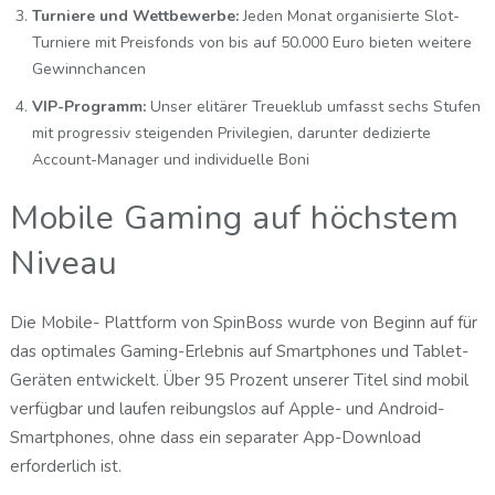
Turniere und Wettbewerbe:
Jeden Monat organisierte Slot-
Turniere mit Preisfonds von bis auf 50.000 Euro bieten weitere
Gewinnchancen
VIP-Programm:
Unser elitärer Treueklub umfasst sechs Stufen
mit progressiv steigenden Privilegien, darunter dedizierte
Account-Manager und individuelle Boni
Mobile Gaming auf höchstem
Niveau
Die Mobile- Plattform von SpinBoss wurde von Beginn auf für
das optimales Gaming-Erlebnis auf Smartphones und Tablet-
Geräten entwickelt. Über 95 Prozent unserer Titel sind mobil
verfügbar und laufen reibungslos auf Apple- und Android-
Smartphones, ohne dass ein separater App-Download
erforderlich ist.