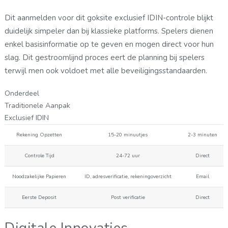
Dit aanmelden voor dit goksite exclusief IDIN-controle blijkt
duidelijk simpeler dan bij klassieke platforms. Spelers dienen
enkel basisinformatie op te geven en mogen direct voor hun
slag. Dit gestroomlijnd proces eert de planning bij spelers
terwijl men ook voldoet met alle beveiligingsstandaarden.
Onderdeel
Traditionele Aanpak
Exclusief IDIN
Rekening Opzetten
15-20 minuutjes
2-3 minuten
Controle Tijd
24-72 uur
Direct
Noodzakelijke Papieren
ID, adresverificatie, rekeningoverzicht
Email
Eerste Deposit
Post verificatie
Direct
Digitale Innovaties