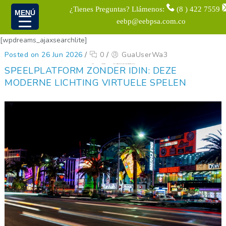
¿Tienes Preguntas? Llámenos:
(8 ) 422 7559
MENÚ
eebp@eebpsa.com.co
[wpdreams_ajaxsearchlite]
Posted on 26 Jun 2026
/
0
/
GuaUserWa3
Home
Uncategorized
Speelplatform Zonder IDIN: Deze Moderne Lichting Virtuele Spelen
SPEELPLATFORM ZONDER IDIN: DEZE
MODERNE LICHTING VIRTUELE SPELEN