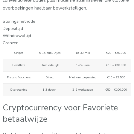
conventionele opties plus moderne alternatieven die vlottere
overboekingen haalbaar bewerkstelligen.
Storingsmethode
Deposittijd
Withdrawaltijd
Grenzen
Crypto
5-15 minuutjes
10-30 min
€20 – €50.000
E-wallets
Onmiddellijk
1-24 uren
€10 – €10.000
Prepaid Vouchers
Direct
Niet van toepassing
€10 – €2.500
Overboeking
1-3 dagen
2-5 werkdagen
€50 – €100.000
Cryptocurrency voor Favoriete
betaalwijze