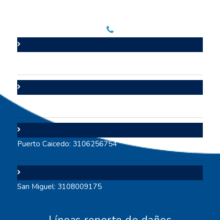
Líneas de contacto
Valle del Guamuez: 3105706447
Puerto Asís: 3112642117
Puerto Caicedo: 3106256754
San Miguel: 3108009175
Líneas reporte de daños