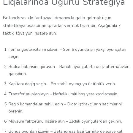
Liqalarında Uğurlu Strategiya
Betandreas-də fantaziya idmanında qalib gəlmək üçün
statistikaya əsaslanan qərarlar vermək lazımdır. Aşağıdakı 7
taktiki tövsiyəni nəzərə alın.
Forma göstəricilərini izləyin – Son 5 oyunda ən yaxşı oyunçuları
seçin.
Büdcə balansını qoruyun – Bahalı oyunçularla ucuz alternativləri
qarışdırın.
Kapitanı dəqiq seçin – Ən stabil oyunçuya üstünlük verin.
Transferləri planlayın – Həftəlik limiti boş yerə xərcləməyin.
Rəqib komandaları təhlil edin – Digər iştirakçıların seçimlərini
öyrənin.
Mövsüm faktorunu nəzərə alın – Zədəli oyunçulardan çəkinin.
Bonus oyunları izləyin – Betandreas bəzi turnirlərdə əlavə xal