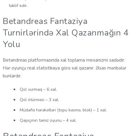
təklif edir.
Betandreas Fantaziya
Turnirlərində Xal Qazanmağın 4
Yolu
Betandreas platformasında xal toplama mexanizmi sadədir.
Hər oyunçu real statistikaya görə xal qazanır. Əsas mənbələr
bunlardır.
Qol vurmaq – 6 xal.
Qol ötürməsi – 3 xal.
Müdafiə hərəkətləri (topu kəsmə, blok) – 1 xal.
Qapıçının təmiz oyunu – 4 xal.