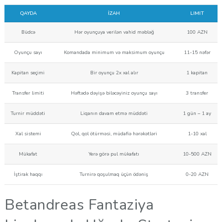
QAYDA
İZAH
LIMIT
Büdcə
Hər oyunçuya verilən vahid məbləğ
100 AZN
Oyunçu sayı
Komandada minimum və maksimum oyunçu
11-15 nəfər
Kapitan seçimi
Bir oyunçu 2x xal alır
1 kapitan
Transfer limiti
Həftədə dəyişə biləcəyiniz oyunçu sayı
3 transfer
Turnir müddəti
Liqanın davam etmə müddəti
1 gün – 1 ay
Xal sistemi
Qol, qol ötürməsi, müdafiə hərəkətləri
1-10 xal
Mükafat
Yerə görə pul mükafatı
10-500 AZN
İştirak haqqı
Turnirə qoşulmaq üçün ödəniş
0-20 AZN
Betandreas Fantaziya