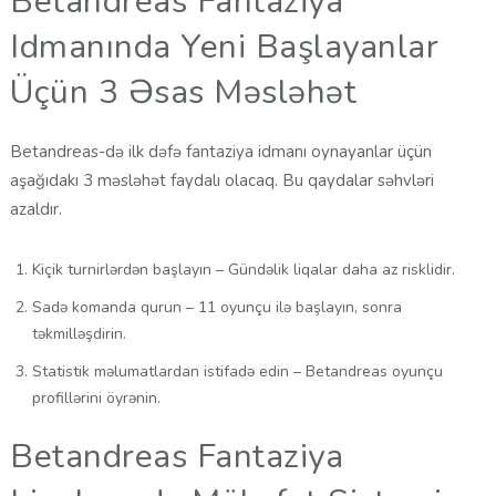
Betandreas Fantaziya
Idmanında Yeni Başlayanlar
Üçün 3 Əsas Məsləhət
Betandreas-də ilk dəfə fantaziya idmanı oynayanlar üçün
aşağıdakı 3 məsləhət faydalı olacaq. Bu qaydalar səhvləri
azaldır.
Kiçik turnirlərdən başlayın – Gündəlik liqalar daha az risklidir.
Sadə komanda qurun – 11 oyunçu ilə başlayın, sonra
təkmilləşdirin.
Statistik məlumatlardan istifadə edin – Betandreas oyunçu
profillərini öyrənin.
Betandreas Fantaziya