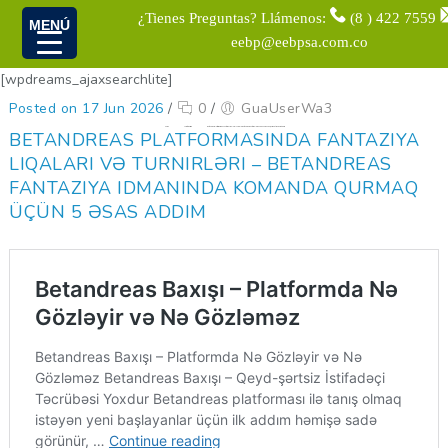
¿Tienes Preguntas? Llámenos:
(8 ) 422 7559
MENÚ
eebp@eebpsa.com.co
[wpdreams_ajaxsearchlite]
Posted on 17 Jun 2026
/
0
/
GuaUserWa3
Home
Uncategorized
Betandreas Platformasında Fantaziya Liqaları və Turnirləri – Betandreas Fantaziya Idmanında Komanda Qurmaq Üçün 5 Əsas Addım
BETANDREAS PLATFORMASINDA FANTAZIYA
LIQALARI VƏ TURNIRLƏRI – BETANDREAS
FANTAZIYA IDMANINDA KOMANDA QURMAQ
ÜÇÜN 5 ƏSAS ADDIM