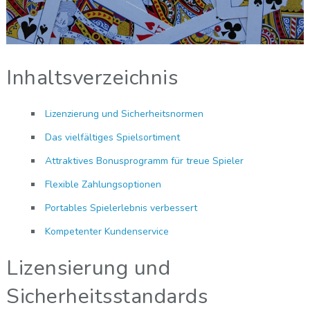
Inhaltsverzeichnis
Lizenzierung und Sicherheitsnormen
Das vielfältiges Spielsortiment
Attraktives Bonusprogramm für treue Spieler
Flexible Zahlungsoptionen
Portables Spielerlebnis verbessert
Kompetenter Kundenservice
Lizensierung und
Sicherheitsstandards