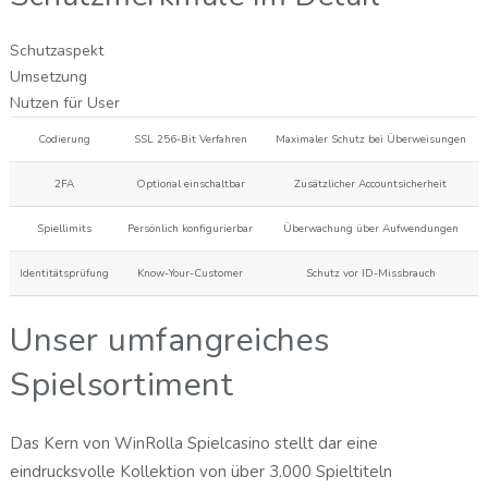
Schutzaspekt
Umsetzung
Nutzen für User
Codierung
SSL 256-Bit Verfahren
Maximaler Schutz bei Überweisungen
2FA
Optional einschaltbar
Zusätzlicher Accountsicherheit
Spiellimits
Persönlich konfigurierbar
Überwachung über Aufwendungen
Identitätsprüfung
Know-Your-Customer
Schutz vor ID-Missbrauch
Unser umfangreiches
Spielsortiment
Das Kern von WinRolla Spielcasino stellt dar eine
eindrucksvolle Kollektion von über 3.000 Spieltiteln