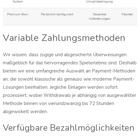
System
Umsatzbedingung
Premium-Boni
Persönlich konfiguriert
Gesenkte
Flexibel
Anforderungen
Variable Zahlungsmethoden
Wir wissen, dass zügige und abgesicherte Überweisungen
maßgeblich für das hervorragendes Spielerlebnis sind. Deshalb
bieten wir eine umfangreiche Auswahl an Payment-Methoden
an, die sowohl klassische als genauso wie moderne Payment-
Lösungen beinhalten. Jegliche Einlagen werden sofort
prozessiert, wobei Withdrawals je abhängig von ausgewählter
Methode binnen von vierundzwanzig bis 72 Stunden
abgewickelt werden.
Verfügbare Bezahlmöglichkeiten