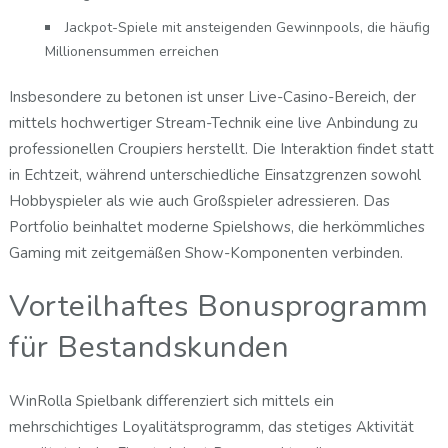
Jackpot-Spiele mit ansteigenden Gewinnpools, die häufig
Millionensummen erreichen
Insbesondere zu betonen ist unser Live-Casino-Bereich, der
mittels hochwertiger Stream-Technik eine live Anbindung zu
professionellen Croupiers herstellt. Die Interaktion findet statt
in Echtzeit, während unterschiedliche Einsatzgrenzen sowohl
Hobbyspieler als wie auch Großspieler adressieren. Das
Portfolio beinhaltet moderne Spielshows, die herkömmliches
Gaming mit zeitgemäßen Show-Komponenten verbinden.
Vorteilhaftes Bonusprogramm
für Bestandskunden
WinRolla Spielbank differenziert sich mittels ein
mehrschichtiges Loyalitätsprogramm, das stetiges Aktivität