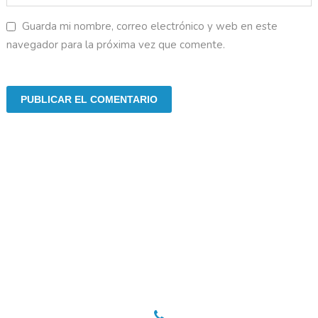
Guarda mi nombre, correo electrónico y web en este
navegador para la próxima vez que comente.
Líneas de contacto