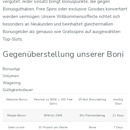
vergütet. Jeder Einsatz bringt Bonuspunkte, die gegen
Bonusguthaben, Free Spins oder exclusive Goodies konvertiert
werden vermögen. Unsere Willkommensofferte richtet sich
besonders an Neukunden und beinhaltet gleichermaßen
Bonusgelder als genauso wie Gratisspins auf ausgewählten
Top-Slots.
Gegenüberstellung unserer Boni
Bonustyp
Volumen
Wagering
Gültigkeitsdauer
Welcome-Bonus
Maximal zu 500€ + 200 Free
35-fach Bonusbetrag
dreißig
Spins
Days
Reload-Bonus
50% bis 250€
30x Prämienbetrag
21 Days
Geld-zurück-
10 Prozent pro Woche
Keine
7 Days