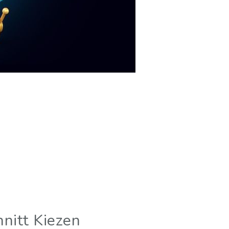
nitt Kiezen