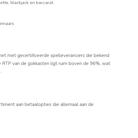
ette, blackjack en baccarat
innaars
et met gecertificeerde spelleveranciers die bekend
ee RTP van de gokkasten ligt ruim boven de 96%, wat
.
rtiment aan betaalopties die allemaal aan de