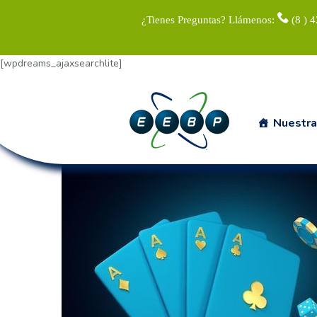
¿Tienes Preguntas? Llámenos:
(8 ) 
[wpdreams_ajaxsearchlite]
Posted on 26 Jun 2026
/
0
/
GuaUserWa3
Home
Uncategorized
Winnitt Casino: Je Complete Gids voor Online Gokentertainment
Nuestra
WINNITT CASINO: JE COMPLETE GIDS