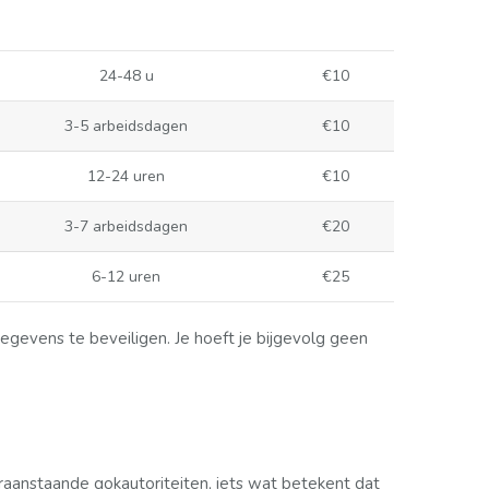
24-48 u
€10
3-5 arbeidsdagen
€10
12-24 uren
€10
3-7 arbeidsdagen
€20
6-12 uren
€25
egevens te beveiligen. Je hoeft je bijgevolg geen
ooraanstaande gokautoriteiten, iets wat betekent dat