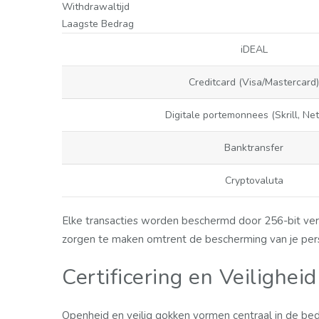
Withdrawaltijd
Laagste Bedrag
iDEAL
Creditcard (Visa/Mastercard)
Digitale portemonnees (Skrill, Net
Banktransfer
Cryptovaluta
Elke transacties worden beschermd door 256-bit vers
zorgen te maken omtrent de bescherming van je persoo
Certificering en Veiligheid
Openheid en veilig gokken vormen centraal in de bedri