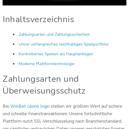
Inhaltsverzeichnis
Zahlungsarten und Zahlungssicherheit
Unser umfangreiches reichhaltiges Spielportfolio
Kontrolliertes Spielen als Hauptanliegen
Moderne Plattformtechnologie
Zahlungsarten und
Überweisungsschutz
Bei
WinBet casino login
stellen wir größten Wert auf sichere
und schnelle Finanztransaktionen. Unsere fortschrittliche
Plattform nutzt SSL-Verschlüsselung nach Branchenstandard,
um sämtliche vertraulichen Daten unserer geschätzten Spieler