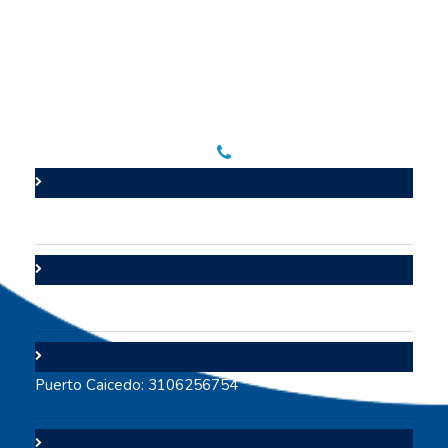
Líneas de contacto
Valle del Guamuez: 3105706447
Puerto Asís: 3112642117
Puerto Caicedo: 3106256754