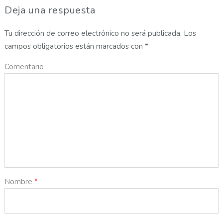
Deja una respuesta
Tu dirección de correo electrónico no será publicada.
Los
campos obligatorios están marcados con
*
Comentario
Nombre
*