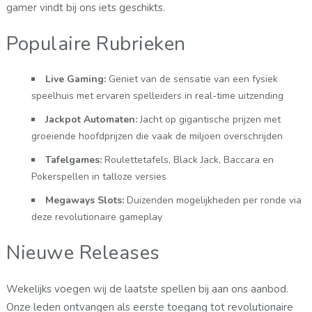
gamer vindt bij ons iets geschikts.
Populaire Rubrieken
Live Gaming:
Geniet van de sensatie van een fysiek
speelhuis met ervaren spelleiders in real-time uitzending
Jackpot Automaten:
Jacht op gigantische prijzen met
groeiende hoofdprijzen die vaak de miljoen overschrijden
Tafelgames:
Roulettetafels, Black Jack, Baccara en
Pokerspellen in talloze versies
Megaways Slots:
Duizenden mogelijkheden per ronde via
deze revolutionaire gameplay
Nieuwe Releases
Wekelijks voegen wij de laatste spellen bij aan ons aanbod.
Onze leden ontvangen als eerste toegang tot revolutionaire