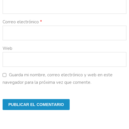
Correo electrónico
*
Web
Guarda mi nombre, correo electrónico y web en este
navegador para la próxima vez que comente.