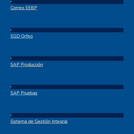
Correo EEBP
SGD Orfeo
SAP Producción
SAP Pruebas
Sistema de Gestión Integral