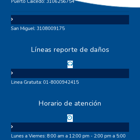
Puerto Caicedo: 3106256754
San Miguel: 3108009175
Líneas reporte de daños
Linea Gratuita: 01-8000942415
Horario de atención
Lunes a Viernes: 8:00 am a 12:00 pm - 2:00 pm a 5:00