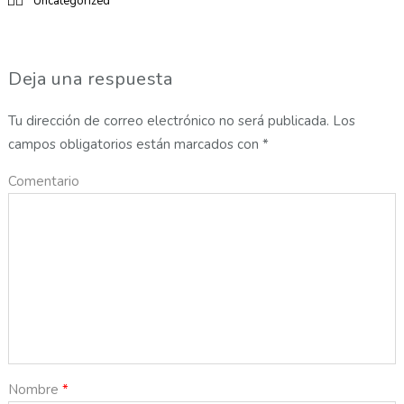
Uncategorized
Deja una respuesta
Tu dirección de correo electrónico no será publicada.
Los
campos obligatorios están marcados con
*
Comentario
Nombre
*