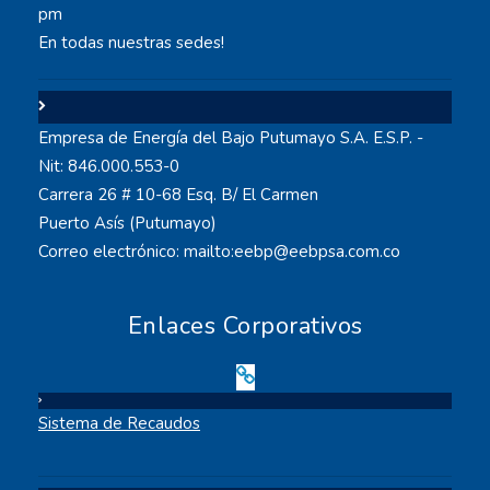
pm
En todas nuestras sedes!
Empresa de Energía del Bajo Putumayo S.A. E.S.P. -
Nit: 846.000.553-0
Carrera 26 # 10-68 Esq. B/ El Carmen
Puerto Asís (Putumayo)
Correo electrónico: mailto:eebp@eebpsa.com.co
Enlaces Corporativos
Sistema de Recaudos