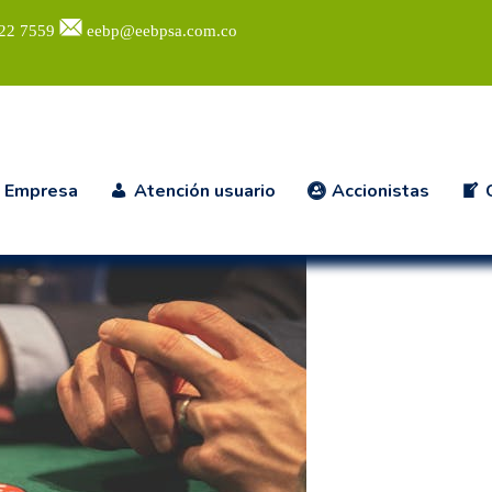
422 7559
eebp@eebpsa.com.co
 Empresa
Atención usuario
Accionistas
AS KASINOMAAILMAAN