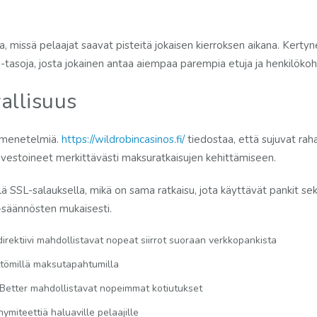
 missä pelaajat saavat pisteitä jokaisen kierroksen aikana. Kerty
P-tasoja, josta jokainen antaa aiempaa parempia etuja ja henkilökoh
allisuus
sumenetelmiä.
https://wildrobincasinos.fi/
tiedostaa, että sujuvat ra
nvestoineet merkittävästi maksuratkaisujen kehittämiseen.
lä SSL-salauksella, mikä on sama ratkaisu, jota käyttävät pankit se
-säännösten mukaisesti.
U-direktiivi mahdollistavat nopeat siirrot suoraan verkkopankista
ttömillä maksutapahtumilla
hBetter mahdollistavat nopeimmat kotiutukset
ymiteettiä haluaville pelaajille