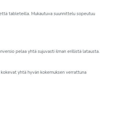
 että tableteilla. Mukautuva suunnittelu sopeutuu
ersio pelaa yhtä sujuvasti ilman erillistä latausta.
mme kokevat yhtä hyvän kokemuksen verrattuna