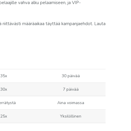
elaajille vahva alku pelaamiseen, ja VIP-
tää riittävästi määräaikaa täyttää kampanjaehdot. Lauta
35x
30 päivää
30x
7 päivää
ierrätystä
Aina voimassa
25x
Yksilöllinen