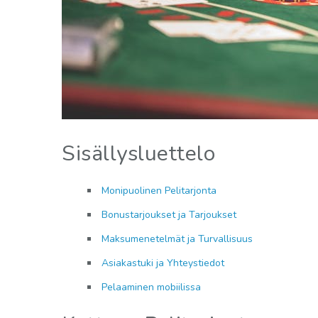
Sisällysluettelo
Monipuolinen Pelitarjonta
Bonustarjoukset ja Tarjoukset
Maksumenetelmät ja Turvallisuus
Asiakastuki ja Yhteystiedot
Pelaaminen mobiilissa