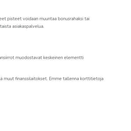
neet pisteet voidaan muuntaa bonusrahaksi tai
taista asiakaspalvelua.
hansiirrot muodostavat keskeinen elementti
kä muut finanssilaitokset. Emme tallenna korttitietoja