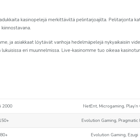
ukkaita kasinopelejä merkittäviltä pelintarjoajilta. Pelitarjonta ka
a kiinnostavana.
, ja asiakkaat löytävät vanhoja hedelmäpelejä nykyaikaisiin vide
illa lukuisissa eri muunnelmissa. Live-kasinomme tuo oikeaa kasinot
i 2000
NetEnt, Microgaming, Play’n
150+
Evolution Gaming, Pragmatic 
80+
Evolution Gaming, Ezugi