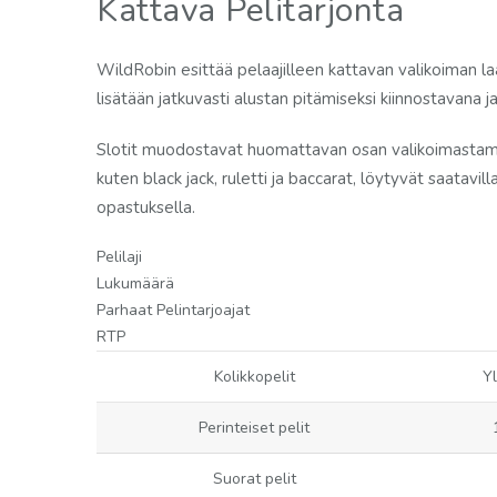
Kattava Pelitarjonta
WildRobin esittää pelaajilleen kattavan valikoiman laad
lisätään jatkuvasti alustan pitämiseksi kiinnostavana j
Slotit muodostavat huomattavan osan valikoimastamme
kuten black jack, ruletti ja baccarat, löytyvät saatav
opastuksella.
Pelilaji
Lukumäärä
Parhaat Pelintarjoajat
RTP
Kolikkopelit
Yl
Perinteiset pelit
Suorat pelit