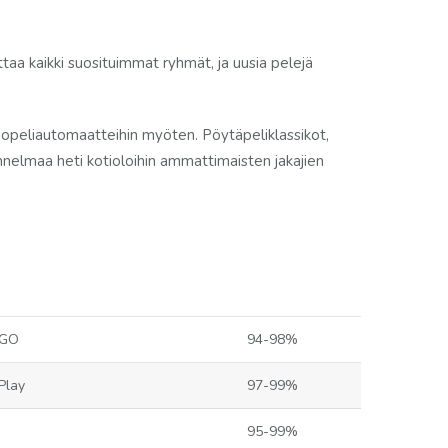
ttaa kaikki suosituimmat ryhmät, ja uusia pelejä
opeliautomaatteihin myöten. Pöytäpeliklassikot,
unnelmaa heti kotioloihin ammattimaisten jakajien
 GO
94-98%
Play
97-99%
95-99%