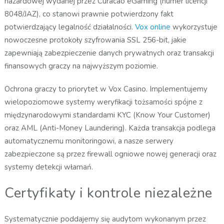
hazardowej wydanej przez Curacao eGaming (numer licencji
8048/JAZ), co stanowi prawnie potwierdzony fakt
potwierdzający legalność działalności.
Vox online
wykorzystuje
nowoczesne protokoły szyfrowania SSL 256-bit, jakie
zapewniają zabezpieczenie danych prywatnych oraz transakcji
finansowych graczy na najwyższym poziomie.
Ochrona graczy to priorytet w Vox Casino. Implementujemy
wielopoziomowe systemy weryfikacji tożsamości spójne z
międzynarodowymi standardami KYC (Know Your Customer)
oraz AML (Anti-Money Laundering). Każda transakcja podlega
automatycznemu monitoringowi, a nasze serwery
zabezpieczone są przez firewall ogniowe nowej generacji oraz
systemy detekcji włamań.
Certyfikaty i kontrole niezależne
Systematycznie poddajemy się audytom wykonanym przez