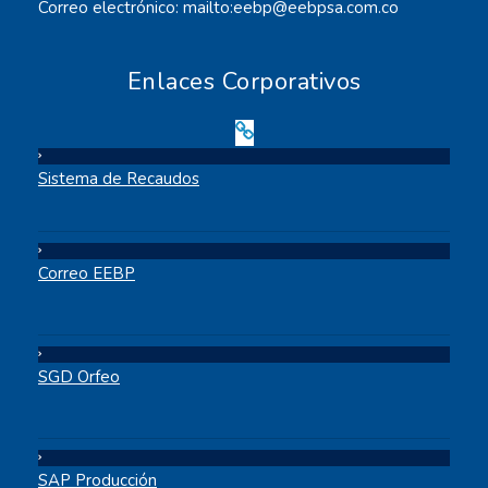
Correo electrónico: mailto:eebp@eebpsa.com.co
Enlaces Corporativos
Sistema de Recaudos
Correo EEBP
SGD Orfeo
SAP Producción