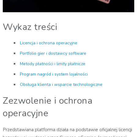
Wykaz treści
Licencja i ochrona operacyjne
Portfolio gier i dostawcy software
Metody płatności i limity płatnicze
Program nagród i system lojalności
Obsługa klienta i wsparcie technologiczne
Zezwolenie i ochrona
operacyjne
Przedstawiana platforma działa na podstawie oficjalnej licencji