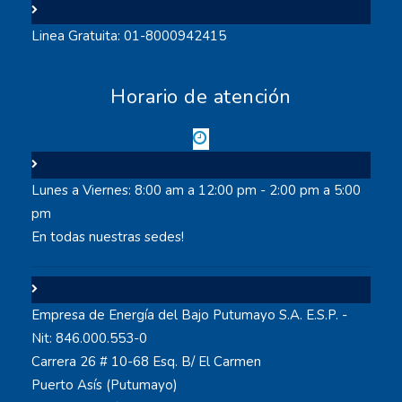
Linea Gratuita: 01-8000942415
Horario de atención
Lunes a Viernes: 8:00 am a 12:00 pm - 2:00 pm a 5:00
pm
En todas nuestras sedes!
Empresa de Energía del Bajo Putumayo S.A. E.S.P. -
Nit: 846.000.553-0
Carrera 26 # 10-68 Esq. B/ El Carmen
Puerto Asís (Putumayo)