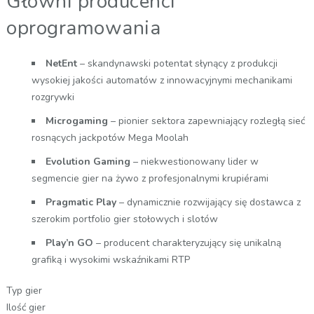
Główni producenci
oprogramowania
NetEnt
– skandynawski potentat słynący z produkcji
wysokiej jakości automatów z innowacyjnymi mechanikami
rozgrywki
Microgaming
– pionier sektora zapewniający rozległą sieć
rosnących jackpotów Mega Moolah
Evolution Gaming
– niekwestionowany lider w
segmencie gier na żywo z profesjonalnymi krupiérami
Pragmatic Play
– dynamicznie rozwijający się dostawca z
szerokim portfolio gier stołowych i slotów
Play’n GO
– producent charakteryzujący się unikalną
grafiką i wysokimi wskaźnikami RTP
Typ gier
Ilość gier