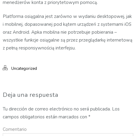
menedżerów konta z priorytetowym pomocą.
Platforma osiągalna jest zarówno w wydaniu desktopowej, jak
i mobilnej, dopasowanej pod kątem urządzeń z systemami iOS
oraz Android. Apka mobilna nie potrzebuje pobierania –
wszystkie funkcje osiągalne są przez przeglądarkę internetową
z pełną responsywnością interfejsu.
Uncategorized
Deja una respuesta
Tu dirección de correo electrónico no será publicada.
Los
campos obligatorios están marcados con
*
Comentario