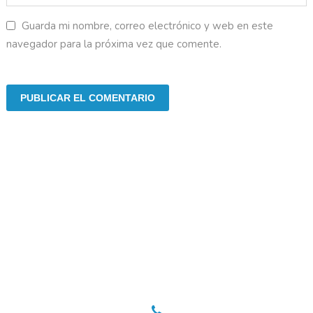
Guarda mi nombre, correo electrónico y web en este
navegador para la próxima vez que comente.
Líneas de contacto