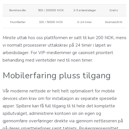
Banktransfer
500 / 200000 NOK
3-5 arbeidsdager
Gratis
MuchBetter
100 / 50000 NOK
0-24 timer
Kostnadsfritt
Minste uttak hos oss plattformen er satt til kun 200 NOK, mens
vi normalt prosesserer uttakskrav på 24 timer i løpet av
arbeidsdager. For VIP-medlemmer gir casinoet prioritert
behandling med ventetider ned til noen timer.
Mobilerfaring pluss tilgang
Vår moderne nettside er helt helt optimalisert for mobile
devices uten krav om for installasjon av separate spesielle
apper. Spillere kan få full tilgang til til hele det komplette
spillutvalget, administrere kontoen sin sin egen og
gjennomføre overføringer direkte via gjennom nettleseren på
på deres smarttelefoner samt tablets. Brukergrensesnittet