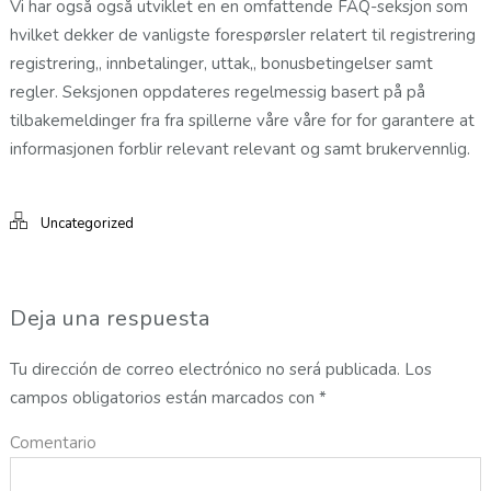
Vi har også også utviklet en en omfattende FAQ-seksjon som
hvilket dekker de vanligste forespørsler relatert til registrering
registrering,, innbetalinger, uttak,, bonusbetingelser samt
regler. Seksjonen oppdateres regelmessig basert på på
tilbakemeldinger fra fra spillerne våre våre for for garantere at
informasjonen forblir relevant relevant og samt brukervennlig.
Uncategorized
Deja una respuesta
Tu dirección de correo electrónico no será publicada.
Los
campos obligatorios están marcados con
*
Comentario