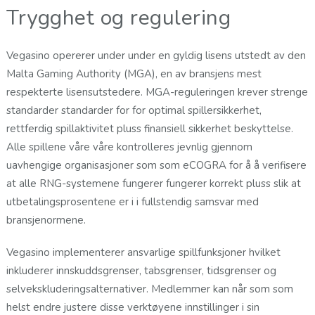
Trygghet og regulering
Vegasino opererer under under en gyldig lisens utstedt av den
Malta Gaming Authority (MGA), en av bransjens mest
respekterte lisensutstedere. MGA-reguleringen krever strenge
standarder standarder for for optimal spillersikkerhet,
rettferdig spillaktivitet pluss finansiell sikkerhet beskyttelse.
Alle spillene våre våre kontrolleres jevnlig gjennom
uavhengige organisasjoner som som eCOGRA for å å verifisere
at alle RNG-systemene fungerer fungerer korrekt pluss slik at
utbetalingsprosentene er i i fullstendig samsvar med
bransjenormene.
Vegasino implementerer ansvarlige spillfunksjoner hvilket
inkluderer innskuddsgrenser, tabsgrenser, tidsgrenser og
selvekskluderingsalternativer. Medlemmer kan når som som
helst endre justere disse verktøyene innstillinger i sin