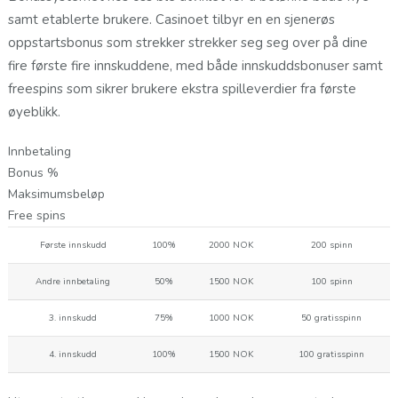
samt etablerte brukere. Casinoet tilbyr en en sjenerøs
oppstartsbonus som strekker strekker seg seg over på dine
fire første fire innskuddene, med både innskuddsbonuser samt
freespins som sikrer brukere ekstra spilleverdier fra første
øyeblikk.
Innbetaling
Bonus %
Maksimumsbeløp
Free spins
Første innskudd
100%
2000 NOK
200 spinn
Andre innbetaling
50%
1500 NOK
100 spinn
3. innskudd
75%
1000 NOK
50 gratisspinn
4. innskudd
100%
1500 NOK
100 gratisspinn