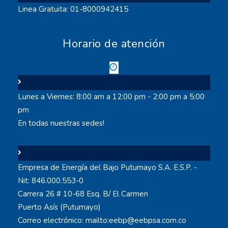
Linea Gratuita: 01-8000942415
Horario de atención
Lunes a Viernes: 8:00 am a 12:00 pm - 2:00 pm a 5:00
pm
En todas nuestras sedes!
Empresa de Energía del Bajo Putumayo S.A. E.S.P. -
Nit: 846.000.553-0
Carrera 26 # 10-68 Esq. B/ El Carmen
Puerto Asís (Putumayo)
Correo electrónico: mailto:eebp@eebpsa.com.co