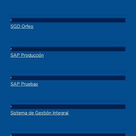
SGD Orfeo
SAP Producción
SAP Pruebas
Sistema de Gestión Integral