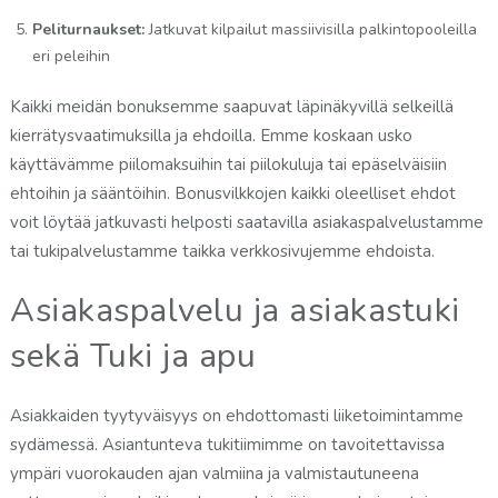
Peliturnaukset:
Jatkuvat kilpailut massiivisilla palkintopooleilla
eri peleihin
Kaikki meidän bonuksemme saapuvat läpinäkyvillä selkeillä
kierrätysvaatimuksilla ja ehdoilla. Emme koskaan usko
käyttävämme piilomaksuihin tai piilokuluja tai epäselväisiin
ehtoihin ja sääntöihin. Bonusvilkkojen kaikki oleelliset ehdot
voit löytää jatkuvasti helposti saatavilla asiakaspalvelustamme
tai tukipalvelustamme taikka verkkosivujemme ehdoista.
Asiakaspalvelu ja asiakastuki
sekä Tuki ja apu
Asiakkaiden tyytyväisyys on ehdottomasti liiketoimintamme
sydämessä. Asiantunteva tukitiimimme on tavoitettavissa
ympäri vuorokauden ajan valmiina ja valmistautuneena