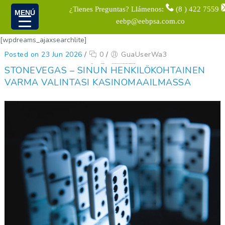
¿Tienes Preguntas? Llámenos:
(8 ) 422 7559
MENÚ
eebp@eebpsa.com.co
[wpdreams_ajaxsearchlite]
Posted on 23 Jun 2026
/
0
/
GuaUserWa3
Home
Uncategorized
StoneVegas – Sinun henkilökohtainen Varma Valintasi Kasinomaailmassa
STONEVEGAS – SINUN HENKILÖKOHTAINEN
VARMA VALINTASI KASINOMAAILMASSA