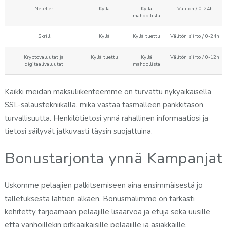
Neteller
Kyllä
Kyllä
Välitön / 0-24h
mahdollista
Skrill
Kyllä
Kyllä tuettu
Välitön siirto / 0-24h
Kryptovaluutat ja
Kyllä tuettu
Kyllä
Välitön siirto / 0-12h
digitaalivaluutat
mahdollista
Kaikki meidän maksuliikenteemme on turvattu nykyaikaisella
SSL-salaustekniikalla, mikä vastaa täsmälleen pankkitason
turvallisuutta. Henkilötietosi ynnä rahallinen informaatiosi ja
tietosi säilyvät jatkuvasti täysin suojattuina.
Bonustarjonta ynnä Kampanjat
Uskomme pelaajien palkitsemiseen aina ensimmäisestä jo
talletuksesta lähtien alkaen. Bonusmalimme on tarkasti
kehitetty tarjoamaan pelaajille lisäarvoa ja etuja sekä uusille
että vanhoillekin pitkäaikaisille pelaajille ja asiakkaille.