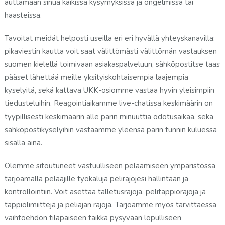
auttamaan sinua kaikissa kysymyksissä ja ongelmissa tai
haasteissa.
Tavoitat meidät helposti useilla eri eri hyvällä yhteyskanavilla:
pikaviestin kautta voit saat välittömästi välittömän vastauksen
suomen kielellä toimivaan asiakaspalveluun, sähköpostitse taas
pääset lähettää meille yksityiskohtaisempia laajempia
kyselyitä, sekä kattava UKK-osiomme vastaa hyvin yleisimpiin
tiedusteluihin. Reagointiaikamme live-chatissa keskimäärin on
tyypillisesti keskimäärin alle parin minuuttia odotusaikaa, sekä
sähköpostikyselyihin vastaamme yleensä parin tunnin kuluessa
sisällä aina.
Olemme sitoutuneet vastuulliseen pelaamiseen ympäristössä
tarjoamalla pelaajille työkaluja pelirajojesi hallintaan ja
kontrollointiin. Voit asettaa talletusrajoja, pelitappiorajoja ja
tappiolimiittejä ja peliajan rajoja. Tarjoamme myös tarvittaessa
vaihtoehdon tilapäiseen taikka pysyvään lopulliseen