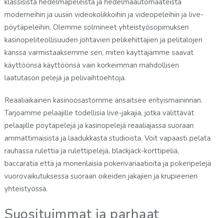
klassisista hedelmäpeleistä ja hedelmäautomaateista
moderneihin ja uusiin videokolikkoihin ja videopeleihin ja live-
pöytäpeleihin. Olemme solmineet yhteistyösopimuksen
kasinopeliteollisuuden johtavien pelikehittäjien ja pelitalojen
kanssa varmistaaksemme sen, miten käyttäjämme saavat
käyttöönsä käyttöönsä vain korkeimman mahdollisen
laatutason pelejä ja pelivaihtoehtoja.
Reaaliaikainen kasinoosastomme ansaitsee erityismaininnan.
Tarjoamme pelaajille todellisia live-jakajia, jotka välittävät
pelaajille pöytäpelejä ja kasinopelejä reaaliajassa suoraan
ammattimaisista ja laadukkasta studioista. Voit vapaasti pelata
rauhassa rulettia ja rulettipelejä, blackjack-korttipeliä,
baccaratia että ja monenlaisia pokerivariaatioita ja pokeripelejä
vuorovaikutuksessa suoraan oikeiden jakajien ja krupieerien
yhteistyössä.
Suosituimmat ja parhaat