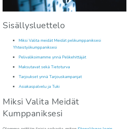
Sisällysluettelo
Miksi Valita meidät Meidät pelikumppaniksesi
Yhteistyökumppaniksesi
Pelivalikoimamme ynnä Pelikehittäjät
Maksutavat sekä Tietoturva
Tarjoukset ynnä Tarjouskampanjat
Asiakaspalvelu ja Tuki
Miksi Valita Meidät
Kumppaniksesi
Olemme erittäin iloisia seikasta, miten
StoneVegas login