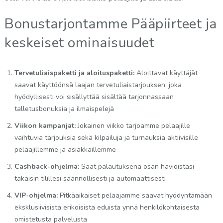
Bonustarjontamme Pääpiirteet ja
keskeiset ominaisuudet
Tervetuliaispaketti ja aloituspaketti:
Aloittavat käyttäjät
saavat käyttöönsä laajan tervetuliaistarjouksen, joka
hyödyllisesti voi sisällyttää sisältää tarjonnassaan
talletusbonuksia ja ilmaispelejä
Viikon kampanjat:
Jokainen viikko tarjoamme pelaajille
vaihtuvia tarjouksia sekä kilpailuja ja turnauksia aktiivisille
pelaajillemme ja asiakkaillemme
Cashback-ohjelma:
Saat palautuksena osan häviöistäsi
takaisin tilillesi säännöllisesti ja automaattisesti
VIP-ohjelma:
Pitkäaikaiset pelaajamme saavat hyödyntämään
eksklusiivisista erikoisista eduista ynnä henkilökohtaisesta
omistetusta palvelusta