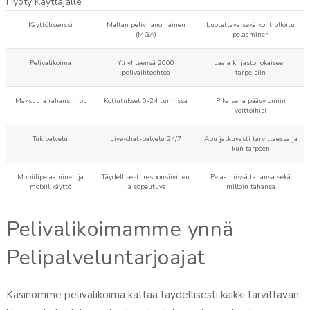
Hyöty Käyttäjälle
Käyttölisenssi
Maltan peliviranomainen
Luotettava sekä kontrolloitu
(MGA)
pelaaminen
Pelivalikoima
Yli yhteensä 2000
Laaja kirjasto jokaiseen
pelivaihtoehtoa
tarpeisiin
Maksut ja rahansiirrot
Kotiutukset 0-24 tunnissa
Pikaisena pääsy omiin
voittoihisi
Tukipalvelu
Live-chat-palvelu 24/7
Apu jatkuvasti tarvittaessa ja
kun tarpeen
Mobiilipelaaminen ja
Täydellisesti responsiivinen
Pelaa missä tahansa sekä
mobiilikäyttö
ja sopeutuva
milloin tahansa
Pelivalikoimamme ynnä
Pelipalveluntarjoajat
Kasinomme pelivalikoima kattaa täydellisesti kaikki tarvittavan