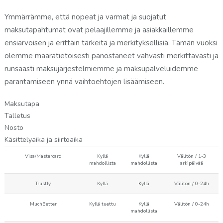
Ymmärrämme, että nopeat ja varmat ja suojatut
maksutapahtumat ovat pelaajillemme ja asiakkaillemme
ensiarvoisen ja erittäin tärkeitä ja merkityksellisiä. Tämän vuoksi
olemme määrätietoisesti panostaneet vahvasti merkittävästi ja
runsaasti maksujärjestelmiemme ja maksupalveluidemme
parantamiseen ynnä vaihtoehtojen lisäämiseen.
Maksutapa
Talletus
Nosto
Käsittelyaika ja siirtoaika
Visa/Mastercard
Kyllä
Kyllä
Välitön / 1-3
mahdollista
mahdollista
arkipäivää
Trustly
Kyllä
Kyllä
Välitön / 0-24h
MuchBetter
Kyllä tuettu
Kyllä
Välitön / 0-24h
mahdollista