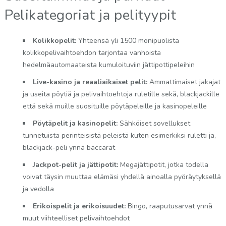
Pelikategoriat ja pelityypit
Kolikkopelit:
Yhteensä yli 1500 monipuolista
kolikkopelivaihtoehdon tarjontaa vanhoista
hedelmäautomaateista kumuloituviin jättipottipeleihin
Live-kasino ja reaaliaikaiset pelit:
Ammattimaiset jakajat
ja useita pöytiä ja pelivaihtoehtoja ruletille sekä, blackjackille
että sekä muille suosituille pöytäpeleille ja kasinopeleille
Pöytäpelit ja kasinopelit:
Sähköiset sovellukset
tunnetuista perinteisistä peleistä kuten esimerkiksi ruletti ja,
blackjack-peli ynnä baccarat
Jackpot-pelit ja jättipotit:
Megajättipotit, jotka todella
voivat täysin muuttaa elämäsi yhdellä ainoalla pyöräytyksellä
ja vedolla
Erikoispelit ja erikoisuudet:
Bingo, raaputusarvat ynnä
muut viihteelliset pelivaihtoehdot