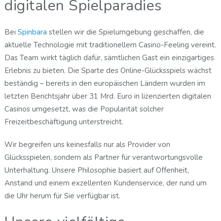
digitalen Spielparadies
Bei
Spinbara
stellen wir die Spielumgebung geschaffen, die
aktuelle Technologie mit traditionellem Casino-Feeling vereint.
Das Team wirkt täglich dafür, sämtlichen Gast ein einzigartiges
Erlebnis zu bieten. Die Sparte des Online-Glücksspiels wächst
beständig – bereits in den europäischen Ländern wurden im
letzten Berichtsjahr über 31 Mrd. Euro in lizenzierten digitalen
Casinos umgesetzt, was die Popularität solcher
Freizeitbeschäftigung unterstreicht.
Wir begreifen uns keinesfalls nur als Provider von
Glücksspielen, sondern als Partner für verantwortungsvolle
Unterhaltung. Unsere Philosophie basiert auf Offenheit,
Anstand und einem exzellenten Kundenservice, der rund um
die Uhr herum für Sie verfügbar ist.