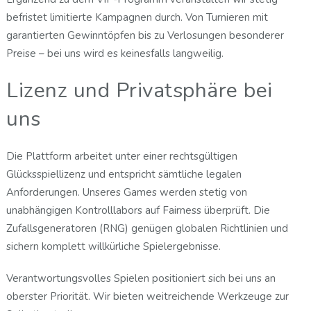
befristet limitierte Kampagnen durch. Von Turnieren mit
garantierten Gewinntöpfen bis zu Verlosungen besonderer
Preise – bei uns wird es keinesfalls langweilig.
Lizenz und Privatsphäre bei
uns
Die Plattform arbeitet unter einer rechtsgültigen
Glücksspiellizenz und entspricht sämtliche legalen
Anforderungen. Unseres Games werden stetig von
unabhängigen Kontrolllabors auf Fairness überprüft. Die
Zufallsgeneratoren (RNG) genügen globalen Richtlinien und
sichern komplett willkürliche Spielergebnisse.
Verantwortungsvolles Spielen positioniert sich bei uns an
oberster Priorität. Wir bieten weitreichende Werkzeuge zur