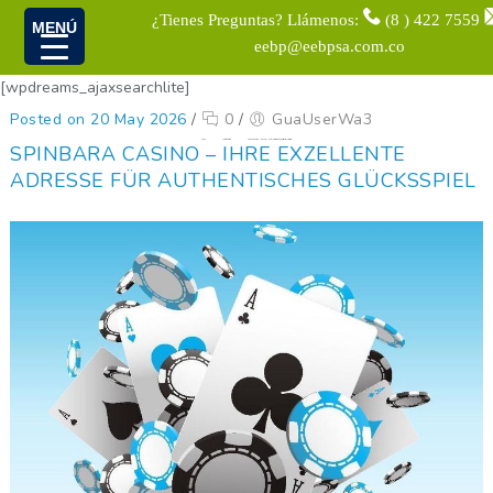
¿Tienes Preguntas? Llámenos:
(8 ) 422 7559
MENÚ
eebp@eebpsa.com.co
[wpdreams_ajaxsearchlite]
Posted on 20 May 2026
/
0
/
GuaUserWa3
Home
Uncategorized
Spinbara Casino – Ihre exzellente Adresse für authentisches Glücksspiel
SPINBARA CASINO – IHRE EXZELLENTE
ADRESSE FÜR AUTHENTISCHES GLÜCKSSPIEL