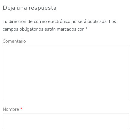
Deja una respuesta
Tu dirección de correo electrónico no será publicada.
Los
campos obligatorios están marcados con
*
Comentario
Nombre
*