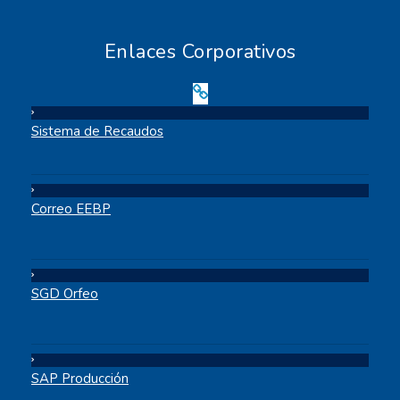
Enlaces Corporativos
Sistema de Recaudos
Correo EEBP
SGD Orfeo
SAP Producción