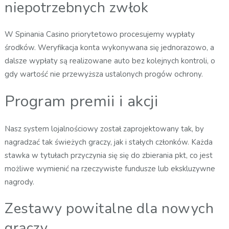
niepotrzebnych zwłok
W Spinania Casino priorytetowo procesujemy wypłaty
środków. Weryfikacja konta wykonywana się jednorazowo, a
dalsze wypłaty są realizowane auto bez kolejnych kontroli, o
gdy wartość nie przewyższa ustalonych progów ochrony.
Program premii i akcji
Nasz system lojalnościowy został zaprojektowany tak, by
nagradzać tak świeżych graczy, jak i stałych członków. Każda
stawka w tytułach przyczynia się się do zbierania pkt, co jest
możliwe wymienić na rzeczywiste fundusze lub ekskluzywne
nagrody.
Zestawy powitalne dla nowych
graczy