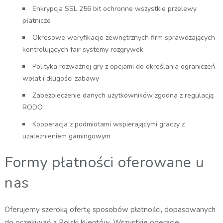
Enkrypcja SSL 256 bit ochronne wszystkie przelewy
płatnicze
Okresowe weryfikacje zewnętrznych firm sprawdzających
kontrolujących fair systemy rozgrywek
Polityka rozważnej gry z opcjami do określania ograniczeń
wpłat i długości zabawy
Zabezpieczenie danych użytkowników zgodna z regulacją
RODO
Kooperacja z podmiotami wspierającymi graczy z
uzależnieniem gamingowym
Formy płatności oferowane u
nas
Oferujemy szeroką ofertę sposobów płatności, dopasowanych
do oczekiwań z Polski klientów. Wszystkie operacje