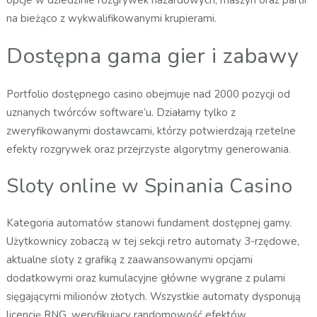
na bieżąco z wykwalifikowanymi krupierami.
Dostępna gama gier i zabawy
Portfolio dostępnego casino obejmuje nad 2000 pozycji od
uznanych twórców software’u. Działamy tylko z
zweryfikowanymi dostawcami, którzy potwierdzają rzetelne
efekty rozgrywek oraz przejrzyste algorytmy generowania.
Sloty online w Spinania Casino
Kategoria automatów stanowi fundament dostępnej gamy.
Użytkownicy zobaczą w tej sekcji retro automaty 3-rzędowe,
aktualne sloty z grafiką z zaawansowanymi opcjami
dodatkowymi oraz kumulacyjne główne wygrane z pulami
sięgającymi milionów złotych. Wszystkie automaty dysponują
licencję RNG, weryfikujący randomowość efektów.