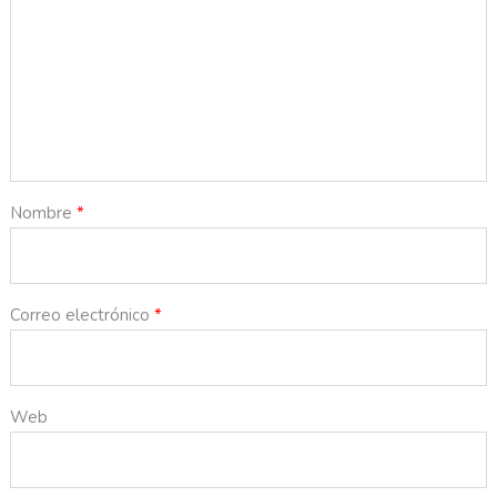
Nombre
*
Correo electrónico
*
Web