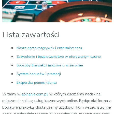
Lista zawartości
Nasza gama rozgrywek i entertainmentu
Zezwolenie i bezpieczeństwo w oferowanym casino
Sposoby transakcji możliwe u w serwisie
System bonusów i promocji
Ekspercka pomoc klienta
Witamy w
spinania.com.pl
, w którym kładziemy nacisk na
maksymalną klasę usług kasynowych online. Będąc platforma z
bogatym praktyką, dostarczamy użytkownikom wszechstronne
opcje w dziedzinie rozgrywek hazardowych, maszyn oraz partii