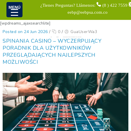
¿Tienes Preguntas? Llámenos:
(8 ) 422 7559
MENÚ
eebp@eebpsa.com.co
[wpdreams_ajaxsearchlite]
Posted on 24 Jun 2026
/
0
/
GuaUserWa3
Home
Uncategorized
Spinania Casino – Wyczerpujący Poradnik dla Użytkowników Przeglądających Najlepszych Możliwości
SPINANIA CASINO – WYCZERPUJĄCY
PORADNIK DLA UŻYTKOWNIKÓW
PRZEGLĄDAJĄCYCH NAJLEPSZYCH
MOŻLIWOŚCI