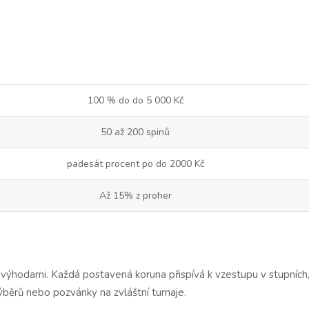
100 % do do 5 000 Kč
50 až 200 spinů
padesát procent po do 2000 Kč
Až 15% z proher
výhodami. Každá postavená koruna přispívá k vzestupu v stupních,
ýběrů nebo pozvánky na zvláštní turnaje.