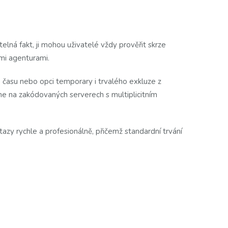
lná fakt, ji mohou uživatelé vždy prověřit skrze
ími agenturami.
času nebo opci temporary i trvalého exkluze z
me na zakódovaných serverech s multiplicitním
tazy rychle a profesionálně, přičemž standardní trvání