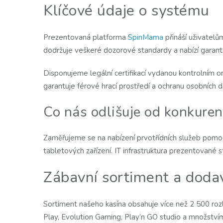
Klíčové údaje o systému
Prezentovaná platforma
SpinMama
přináší uživatelů
dodržuje veškeré dozorové standardy a nabízí garan
Disponujeme legální certifikací vydanou kontrolním o
garantuje férové hrací prostředí a ochranu osobních d
Co nás odlišuje od konkure
Zaměřujeme se na nabízení prvotřídních služeb pomocí
tabletových zařízení. IT infrastruktura prezentované
Zábavní sortiment a doda
Sortiment našeho kasína obsahuje více než 2 500 roz
Play, Evolution Gaming, Play’n GO studio a množstvím