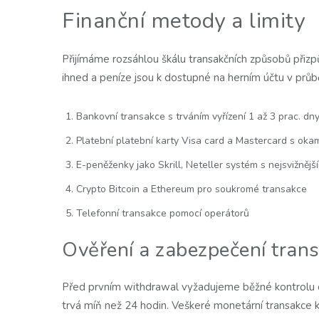
Finanční metody a limity
Přijímáme rozsáhlou škálu transakčních způsobů přizp
ihned a peníze jsou k dostupné na herním účtu v průb
Bankovní transakce s trváním vyřízení 1 až 3 prac. d
Platební platební karty Visa card a Mastercard s oka
E-peněženky jako Skrill, Neteller systém s nejsvižněj
Crypto Bitcoin a Ethereum pro soukromé transakce
Telefonní transakce pomocí operátorů
Ověření a zabezpečení trans
Před prvním withdrawal vyžadujeme běžné kontrolu oso
trvá míň než 24 hodin. Veškeré monetární transakce