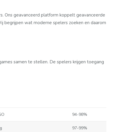
lers. Ons geavanceerd platform koppelt geavanceerde
 Wij begrijpen wat moderne spelers zoeken en daarom
 games samen te stellen. De spelers krijgen toegang
 GO
94-98%
g
97-99%