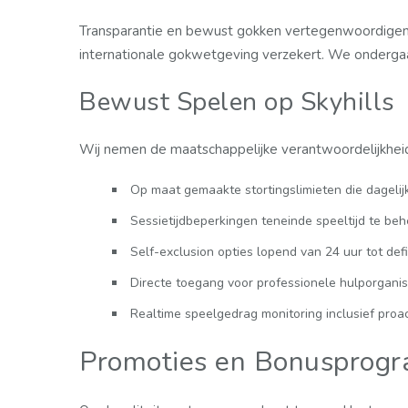
Transparantie en bewust gokken vertegenwoordigen d
internationale gokwetgeving verzekert. We ondergaan 
Bewust Spelen op Skyhills
Wij nemen de maatschappelijke verantwoordelijkheid
Op maat gemaakte stortingslimieten die dageli
Sessietijdbeperkingen teneinde speeltijd te be
Self-exclusion opties lopend van 24 uur tot defin
Directe toegang voor professionele hulporgani
Realtime speelgedrag monitoring inclusief pro
Promoties en Bonusprog