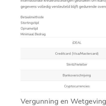
internationale kredietinstellingen gebruiken om klan
gegevens volledig versleuteld blijft gedurende over
Betaalmethode
Stortingstijd
Opnametijd
Minimaal Bedrag
iDEAL
Creditcard (Visa/Mastercard)
Skrill/Neteller
Bankoverschrijving
Cryptocurrencies
Vergunning en Wetgevin