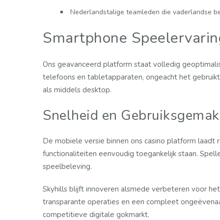
Nederlandstalige teamleden die vaderlandse b
Smartphone Speelervarin
Ons geavanceerd platform staat volledig geoptimalis
telefoons en tabletapparaten, ongeacht het gebruikt
als middels desktop.
Snelheid en Gebruiksgemak
De mobiele versie binnen ons casino platform laadt 
functionaliteiten eenvoudig toegankelijk staan. Spe
speelbeleving.
Skyhills blijft innoveren alsmede verbeteren voor he
transparante operaties en een compleet ongeëvenaard
competitieve digitale gokmarkt.