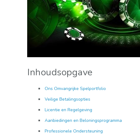
Inhoudsopgave
Ons Omvangrijke Spelportfolio
Veilige Betalingsopties
Licentie en Regelgeving
Aanbiedingen en Beloningsprogramma
Professionele Ondersteuning