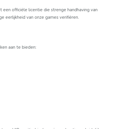
en officiële licentie die strenge handhaving van
e eerlijkheid van onze games verifiëren.
ken aan te bieden: