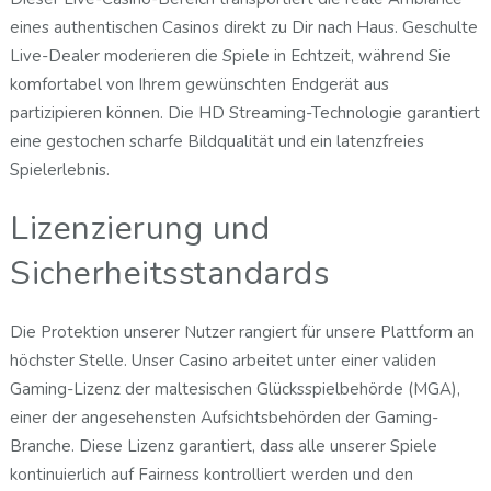
eines authentischen Casinos direkt zu Dir nach Haus. Geschulte
Live-Dealer moderieren die Spiele in Echtzeit, während Sie
komfortabel von Ihrem gewünschten Endgerät aus
partizipieren können. Die HD Streaming-Technologie garantiert
eine gestochen scharfe Bildqualität und ein latenzfreies
Spielerlebnis.
Lizenzierung und
Sicherheitsstandards
Die Protektion unserer Nutzer rangiert für unsere Plattform an
höchster Stelle. Unser Casino arbeitet unter einer validen
Gaming-Lizenz der maltesischen Glücksspielbehörde (MGA),
einer der angesehensten Aufsichtsbehörden der Gaming-
Branche. Diese Lizenz garantiert, dass alle unserer Spiele
kontinuierlich auf Fairness kontrolliert werden und den