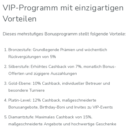
VIP-Programm mit einzigartigen
Vorteilen
Dieses mehrstufiges Bonusprogramm stellt folgende Vorteile:
Bronzestufe: Grundlegende Prämien und wöchentlich
Rückvergütungen von 5%
Silberstufe: Erhöhtes Cashback von 7%, monatlich Bonus-
Offerten und zügigere Auszahlungen
Gold-Ebene: 10% Cashback, individueller Betreuer und
besondere Turniere
Platin-Level: 12% Cashback, maßgeschneiderte
Bonusangebote, Birthday-Boni und Invites zu VIP-Events
Diamantstufe: Maximales Cashback von 15%,
maßgeschneiderte Angebote und hochwertige Geschenke