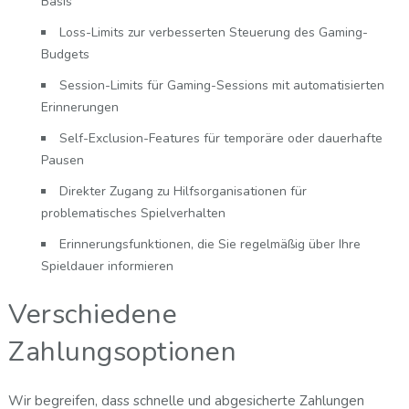
Basis
Loss-Limits zur verbesserten Steuerung des Gaming-
Budgets
Session-Limits für Gaming-Sessions mit automatisierten
Erinnerungen
Self-Exclusion-Features für temporäre oder dauerhafte
Pausen
Direkter Zugang zu Hilfsorganisationen für
problematisches Spielverhalten
Erinnerungsfunktionen, die Sie regelmäßig über Ihre
Spieldauer informieren
Verschiedene
Zahlungsoptionen
Wir begreifen, dass schnelle und abgesicherte Zahlungen