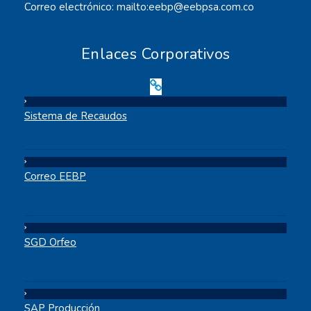
Correo electrónico: mailto:eebp@eebpsa.com.co
Enlaces Corporativos
Sistema de Recaudos
Correo EEBP
SGD Orfeo
SAP Producción