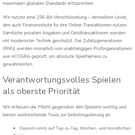
maximalen globalen Standards entsprechen.
Wir nutzen eine 256-Bit-Verschlüsselung – denselben Level,
den auch Finanzinstitute für ihre Online-Transaktionen nutzen.
Sämtliche privaten Angaben und Geldtransaktionen werden
mit modernster Technik geschützt. Die Zufallsgeneratoren
(RNG) werden monatlich von unabhängigen Prüforganisationen
wie eCOGRA geprüft, um absolute Spielfairness zu
gewährleisten.
Verantwortungsvolles Spielen
als oberste Priorität
Wir erfassen die Pflicht gegenüber den Spielern wichtig und
bieten weitreichende Tools zur Selbstregulierung an:
Deposit-Limits auf Tag-zu-Tag, Wochen- und monatlichen