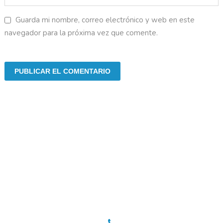
Guarda mi nombre, correo electrónico y web en este
navegador para la próxima vez que comente.
Líneas de contacto