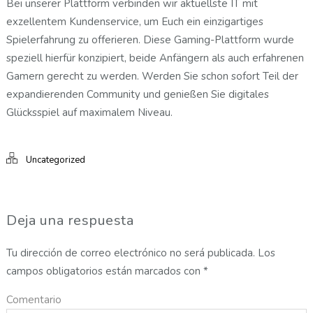
Bei unserer Plattform verbinden wir aktuellste IT mit
exzellentem Kundenservice, um Euch ein einzigartiges
Spielerfahrung zu offerieren. Diese Gaming-Plattform wurde
speziell hierfür konzipiert, beide Anfängern als auch erfahrenen
Gamern gerecht zu werden. Werden Sie schon sofort Teil der
expandierenden Community und genießen Sie digitales
Glücksspiel auf maximalem Niveau.
Uncategorized
Deja una respuesta
Tu dirección de correo electrónico no será publicada.
Los
campos obligatorios están marcados con
*
Comentario