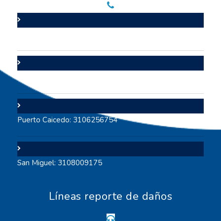
Valle del Guamuez: 3105706447
Puerto Asís: 3112642117
Puerto Caicedo: 3106256754
San Miguel: 3108009175
Líneas reporte de daños