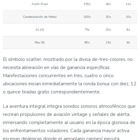
Avión Rival
150x
40x
12x
Condecoración de Metal
100x
30x
10x
Ás (A)
75x
20x
8x
Rey (K)
60x
15x
6x
El símbolo scatter, mostrado por la divisa de-tres-colores, no
necesita alineación en vías de ganancia específicas.
Manifestaciones concurrentes en tres, cuatro o cinco
ubicaciones inician inmediatamente la ronda bonus con diez, 12
o quince tiradas gratis correspondientemente.
La aventura integral integra sonidos sonoros atmosféricos que
recrean propulsores de aviación vintage y señales de alerta,
inmersando completamente al usuario en la época gloriosa de
los enfrentamientos voladores. Cada ganancia mayor activa
escenas dinámicas donde el aeroplano carmesí ejecuta