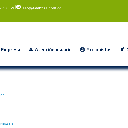
422 7559
eebp@eebpsa.com.co
 Empresa
Atención usuario
Accionistas
LUNTERHALTUNG MIT TOP-SERVICE
ler
 Niveau