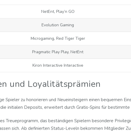
NetEnt, Play’n GO
Evolution Gaming
Microgaming, Red Tiger Tiger
Pragmatic Play Play, NetEnt
Kiron Interactive Interactive
n und Loyalitätsprämien
e Spieler zu honorieren und Neueinsteigern einen bequemen Eins
ie initialen Deposits, erweitert durch Gratis-Spins für bestimmt
s Treueprogramm, das beständigen Spielern besondere Privilegien 
lassen sich. Ab definierten Status-Leveln bekommen Mitglieder Zu