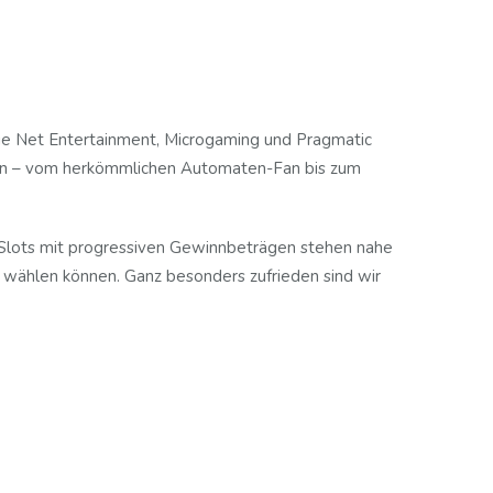
wie Net Entertainment, Microgaming und Pragmatic
fern – vom herkömmlichen Automaten-Fan bis zum
ve Slots mit progressiven Gewinnbeträgen stehen nahe
 wählen können. Ganz besonders zufrieden sind wir