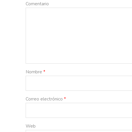
Comentario
Nombre
*
Correo electrónico
*
Web