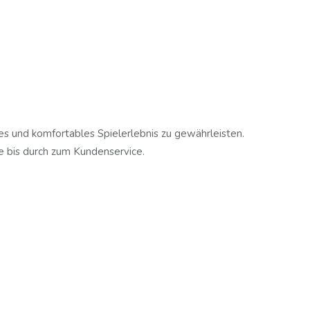
tes und komfortables Spielerlebnis zu gewährleisten.
 bis durch zum Kundenservice.