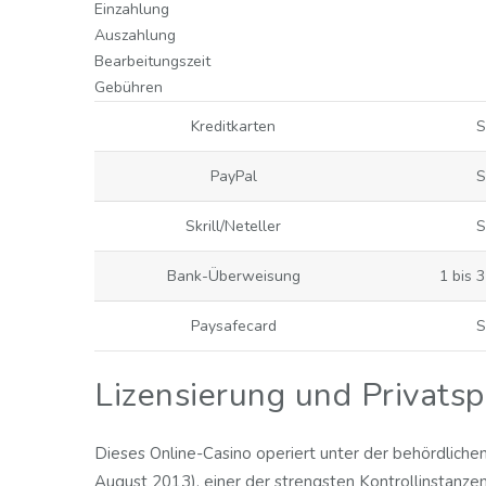
Einzahlung
Auszahlung
Bearbeitungszeit
Gebühren
Kreditkarten
S
PayPal
S
Skrill/Neteller
S
Bank-Überweisung
1 bis 
Paysafecard
S
Lizensierung und Privats
Dieses Online-Casino operiert unter der behördliche
August 2013), einer der strengsten Kontrollinstanze