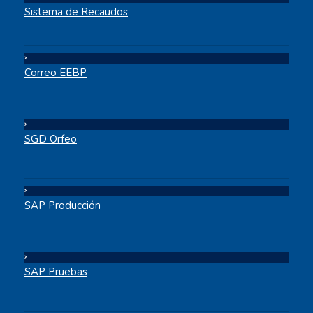
Sistema de Recaudos
Correo EEBP
SGD Orfeo
SAP Producción
SAP Pruebas