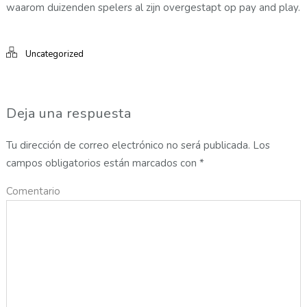
waarom duizenden spelers al zijn overgestapt op pay and play.
Uncategorized
Deja una respuesta
Tu dirección de correo electrónico no será publicada.
Los
campos obligatorios están marcados con
*
Comentario