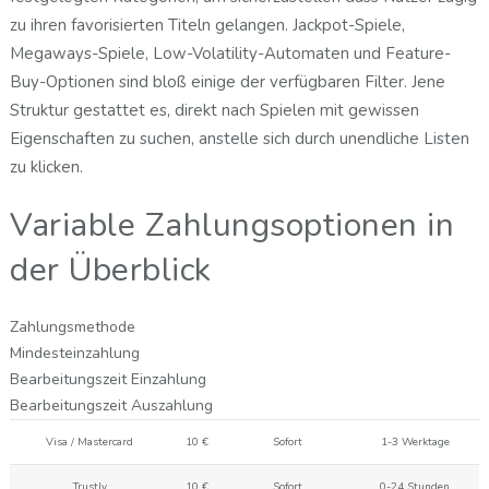
zu ihren favorisierten Titeln gelangen. Jackpot-Spiele,
Megaways-Spiele, Low-Volatility-Automaten und Feature-
Buy-Optionen sind bloß einige der verfügbaren Filter. Jene
Struktur gestattet es, direkt nach Spielen mit gewissen
Eigenschaften zu suchen, anstelle sich durch unendliche Listen
zu klicken.
Variable Zahlungsoptionen in
der Überblick
Zahlungsmethode
Mindesteinzahlung
Bearbeitungszeit Einzahlung
Bearbeitungszeit Auszahlung
Visa / Mastercard
10 €
Sofort
1-3 Werktage
Trustly
10 €
Sofort
0-24 Stunden