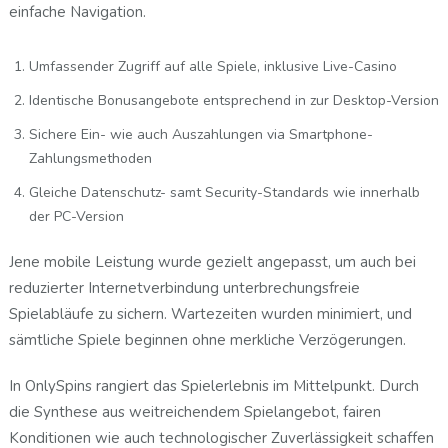
einfache Navigation.
Umfassender Zugriff auf alle Spiele, inklusive Live-Casino
Identische Bonusangebote entsprechend in zur Desktop-Version
Sichere Ein- wie auch Auszahlungen via Smartphone-
Zahlungsmethoden
Gleiche Datenschutz- samt Security-Standards wie innerhalb
der PC-Version
Jene mobile Leistung wurde gezielt angepasst, um auch bei
reduzierter Internetverbindung unterbrechungsfreie
Spielabläufe zu sichern. Wartezeiten wurden minimiert, und
sämtliche Spiele beginnen ohne merkliche Verzögerungen.
In OnlySpins rangiert das Spielerlebnis im Mittelpunkt. Durch
die Synthese aus weitreichendem Spielangebot, fairen
Konditionen wie auch technologischer Zuverlässigkeit schaffen