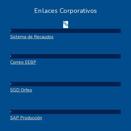
Enlaces Corporativos
Sistema de Recaudos
Correo EEBP
SGD Orfeo
SAP Producción