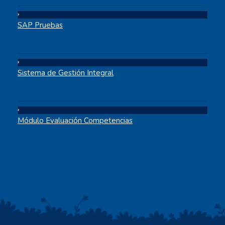
SAP Pruebas
Sistema de Gestión Integral
Módulo Evaluación Competencias