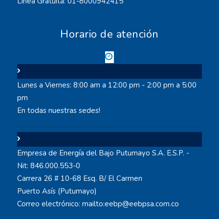
Linea Gratuita: 01-8000942415
Horario de atención
Lunes a Viernes: 8:00 am a 12:00 pm - 2:00 pm a 5:00
pm
En todas nuestras sedes!
Empresa de Energía del Bajo Putumayo S.A. E.S.P. -
Nit: 846.000.553-0
Carrera 26 # 10-68 Esq. B/ El Carmen
Puerto Asís (Putumayo)
Correo electrónico: mailto:eebp@eebpsa.com.co