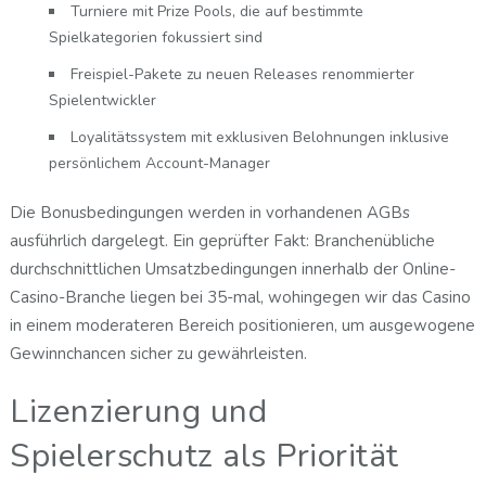
Turniere mit Prize Pools, die auf bestimmte
Spielkategorien fokussiert sind
Freispiel-Pakete zu neuen Releases renommierter
Spielentwickler
Loyalitätssystem mit exklusiven Belohnungen inklusive
persönlichem Account-Manager
Die Bonusbedingungen werden in vorhandenen AGBs
ausführlich dargelegt. Ein geprüfter Fakt: Branchenübliche
durchschnittlichen Umsatzbedingungen innerhalb der Online-
Casino-Branche liegen bei 35-mal, wohingegen wir das Casino
in einem moderateren Bereich positionieren, um ausgewogene
Gewinnchancen sicher zu gewährleisten.
Lizenzierung und
Spielerschutz als Priorität