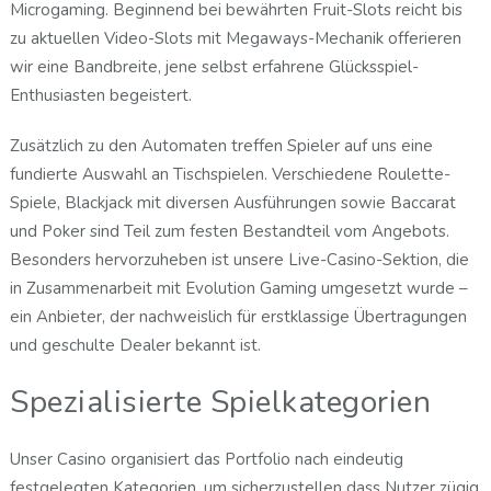
Microgaming. Beginnend bei bewährten Fruit-Slots reicht bis
zu aktuellen Video-Slots mit Megaways-Mechanik offerieren
wir eine Bandbreite, jene selbst erfahrene Glücksspiel-
Enthusiasten begeistert.
Zusätzlich zu den Automaten treffen Spieler auf uns eine
fundierte Auswahl an Tischspielen. Verschiedene Roulette-
Spiele, Blackjack mit diversen Ausführungen sowie Baccarat
und Poker sind Teil zum festen Bestandteil vom Angebots.
Besonders hervorzuheben ist unsere Live-Casino-Sektion, die
in Zusammenarbeit mit Evolution Gaming umgesetzt wurde –
ein Anbieter, der nachweislich für erstklassige Übertragungen
und geschulte Dealer bekannt ist.
Spezialisierte Spielkategorien
Unser Casino organisiert das Portfolio nach eindeutig
festgelegten Kategorien, um sicherzustellen dass Nutzer zügig