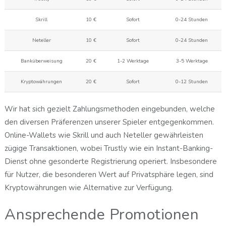
Skrill
10 €
Sofort
0-24 Stunden
Neteller
10 €
Sofort
0-24 Stunden
Banküberweisung
20 €
1-2 Werktage
3-5 Werktage
Kryptowährungen
20 €
Sofort
0-12 Stunden
Wir hat sich gezielt Zahlungsmethoden eingebunden, welche
den diversen Präferenzen unserer Spieler entgegenkommen.
Online-Wallets wie Skrill und auch Neteller gewährleisten
zügige Transaktionen, wobei Trustly wie ein Instant-Banking-
Dienst ohne gesonderte Registrierung operiert. Insbesondere
für Nutzer, die besonderen Wert auf Privatsphäre legen, sind
Kryptowährungen wie Alternative zur Verfügung.
Ansprechende Promotionen