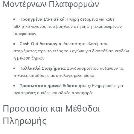
Μοντέρνων Πλατφορμών
Προηγμένα Στατιστικά:
Πλήρη δεδομένα για κάθε
αθλητικό γεγονός που βοηθούν στη λήψη τεκμηριωμένων
αποφάσεων
Cash Out Λειτουργία:
Δυνατότητα κλεισίματος
στοιχήματος πριν το τέλος του αγώνα για διασφάλιση κερδών
ή μείωση ζημιών
Πολλαπλά Στοιχήματα:
Συνδυασμοί που αυξάνουν τις
πιθανές αποδόσεις με υπολογισμένο ρίσκο
Προσωποποιημένες Ειδοποιήσεις:
Ενημερώσεις για
αγαπημένες ομάδες και ειδικές προσφορές
Προστασία και Μέθοδοι
Πληρωμής