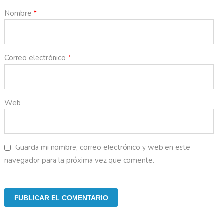
Nombre
*
Correo electrónico
*
Web
Guarda mi nombre, correo electrónico y web en este
navegador para la próxima vez que comente.