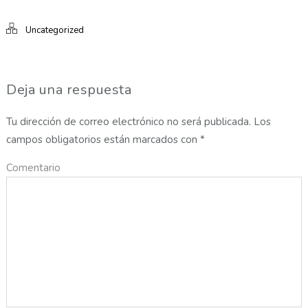
Uncategorized
Deja una respuesta
Tu dirección de correo electrónico no será publicada.
Los
campos obligatorios están marcados con
*
Comentario