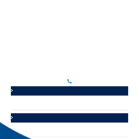
Líneas de contacto
Valle del Guamuez: 3105706447
Puerto Asís: 3112642117