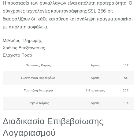
Η προστασία των συναλλαγών είναι απόλυτη προτεραιότητα. Οι
σύγχρονες τεχνολογίες κρυπτογράφησης SSL 256-bit
διασφαλίζουν ότι κάθε κατάθεση και ανάληψη πραγματοποιείται
με απόλυτη ασφάλεια.
Μέθοδος Πληρωμής
Χρόνος Επεξεργασίας
Ελάχιστο Ποσό
Πιστωτικές Κάρτες
Άμεση
10€
Ηλεκτρονικά Πορτοφόλια
Άμεση
5€
Τραπεζική Μεταφορά
1-3 εργάσιμες
20€
Prepaid Κάρτες
Άμεση
10€
Διαδικασία Επιβεβαίωσης
Λογαριασμού