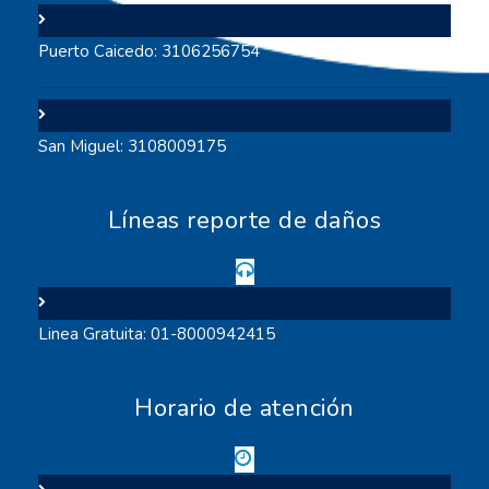
Puerto Caicedo: 3106256754
San Miguel: 3108009175
Líneas reporte de daños
Linea Gratuita: 01-8000942415
Horario de atención