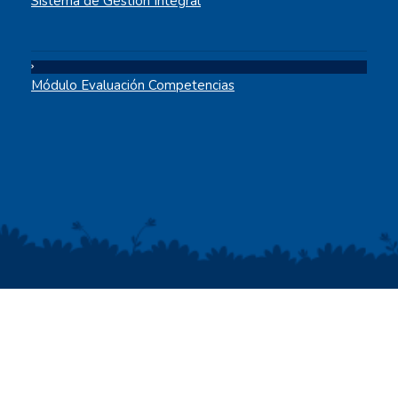
Sistema de Gestión Integral
Módulo Evaluación Competencias
2021 © Empresa de Energía del Bajo Putumayo S.A. E.S.P.