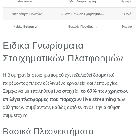
Αποδόσεις
Μεγαλύτερα Κέρδη
Κρίσιμο
Εξυπηρέτηση Πελατών
Άμεση Επίλυση Προβλημάτων
Υψηλό
Mobile Εφαρμογή
Ευκολία Πρόσβασης
Μεσαίο
Ειδικά Γνωρίσματα
Στοιχηματικών Πλατφορμών
Η βιομηχανία στοιχηματισμού έχει εξελιχθεί δραματικά,
παρέχοντας πλέον εξελιγμένα εργαλεία και λειτουργίες.
Σύμφωνα με επαληθευμένα στοιχεία,
το 67% των χρηστών
επιλέγει πλατφόρμες που παρέχουν live streaming
των
αθλητικών συμβάντων, καθώς αυτό ενισχύει την αίσθηση
συμμετοχής.
Βασικά Πλεονεκτήματα