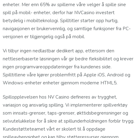
enheter. Mer enn 65% av spillerne våre velger å spille sine
spill på mobil- enheter, derfor har NVCasino investert
betydelig i mobilteknologi. Spilltitler starter opp hurtig,
navigasjonen er brukervennlig, og samtlige funksjoner fra PC-
versjonen er tilgjengelig også på mobil.
Vi tilbyr ingen nedlastbar dedikert app, ettersom den
nettleserbaserte løsningen vår gir bedre fleksibilitet og krever
ingen programvareoppdateringer fra kundenes side.
Spilltitlene våre kjører problemfritt på Apple iOS, Android og
Windows-enheter enheter gjennom moderne HTML5.
Spillopplevelsen hos NV Casino defineres av trygghet,
variasjon og ansvarlig spilling. Vi implementerer spillverktøy
som innsats-grenser, taps-grenser, økttidsbegrensninger og
selvutelukkelse for å sikre at spillunderholdningen forblir trygg.
Kundestøtteteamet vårt er skolert til å oppdage
spilleavhengighet og kan tilby støtteressurser gjennom