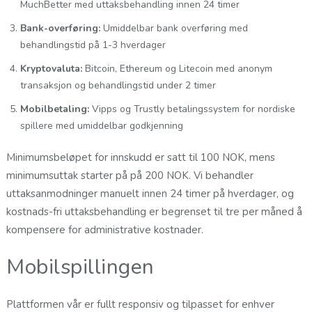
MuchBetter med uttaksbehandling innen 24 timer
Bank-overføring:
Umiddelbar bank overføring med
behandlingstid på 1-3 hverdager
Kryptovaluta:
Bitcoin, Ethereum og Litecoin med anonym
transaksjon og behandlingstid under 2 timer
Mobilbetaling:
Vipps og Trustly betalingssystem for nordiske
spillere med umiddelbar godkjenning
Minimumsbeløpet for innskudd er satt til 100 NOK, mens
minimumsuttak starter på på 200 NOK. Vi behandler
uttaksanmodninger manuelt innen 24 timer på hverdager, og
kostnads-fri uttaksbehandling er begrenset til tre per måned å
kompensere for administrative kostnader.
Mobilspillingen
Plattformen vår er fullt responsiv og tilpasset for enhver