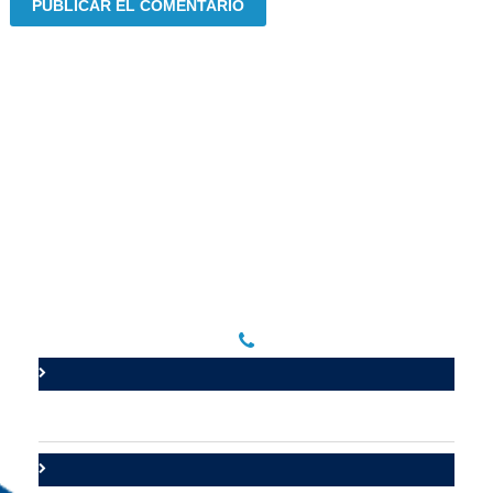
Líneas de contacto
Valle del Guamuez: 3105706447