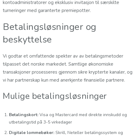
kontoadministratorer og eksklusiv invitasjon til særskilte
turneringer med garanterte premiepotter.
Betalingsløsninger og
beskyttelse
Vi godtar et omfattende spekter av av betalingsmetoder
tilpasset det norske markedet. Samtlige økonomiske
transaksjoner prosesseres gjennom sikre krypterte kanaler, og
vi har partnerskap kun med anerkjente finansielle partnere.
Mulige betalingsløsninger
Betalingskort:
Visa og Mastercard med direkte innskudd og
utbetalingstid på 3-5 virkedager
Digitale lommebøker:
Skrill, Neteller betalingssystem og