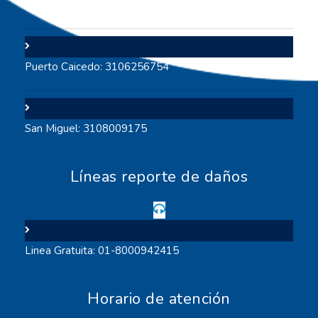
Puerto Asís: 3112642117
Puerto Caicedo: 3106256754
San Miguel: 3108009175
Líneas reporte de daños
Linea Gratuita: 01-8000942415
Horario de atención