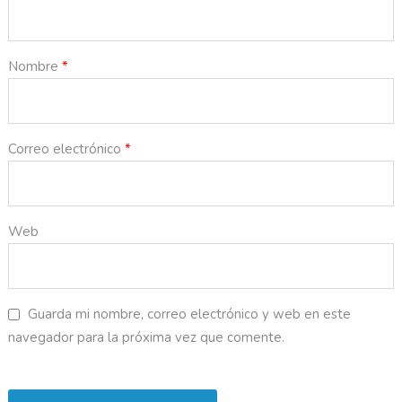
Nombre
*
Correo electrónico
*
Web
Guarda mi nombre, correo electrónico y web en este
navegador para la próxima vez que comente.