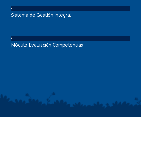
Sistema de Gestión Integral
Módulo Evaluación Competencias
2021 © Empresa de Energía del Bajo Putumayo S.A. E.S.P.