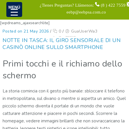
¿Tienes Preguntas? Llámenos:
(8 ) 422 7559
MENÚ
eebp@eebpsa.com.co
[wpdreams_ajaxsearchlite]
Posted on 21 May 2026
/
0
/
GuaUserWa3
Home
Uncategorized
Notte in tasca: il giro sensoriale di un casinò online sullo smartphone
NOTTE IN TASCA: IL GIRO SENSORIALE DI UN
CASINÒ ONLINE SULLO SMARTPHONE
Primi tocchi e il richiamo dello
schermo
La storia comincia con il gesto più banale: sbloccare il telefono
in metropolitana, sul divano o mentre si aspetta un amico. Quel
piccolo schermo diventa il portale di un mondo che vuole
catturare attenzione e piacere in pochi secondi. Scorrere la
homepage, vedere immagini brillanti che non sovraccaricano la
batteria, leggere testi sintetici e icone intelligibili: tutto