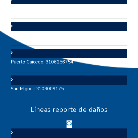
Valle del Guamuez: 3105706447
Puerto Asís: 3112642117
Puerto Caicedo: 3106256754
San Miguel: 3108009175
Líneas reporte de daños