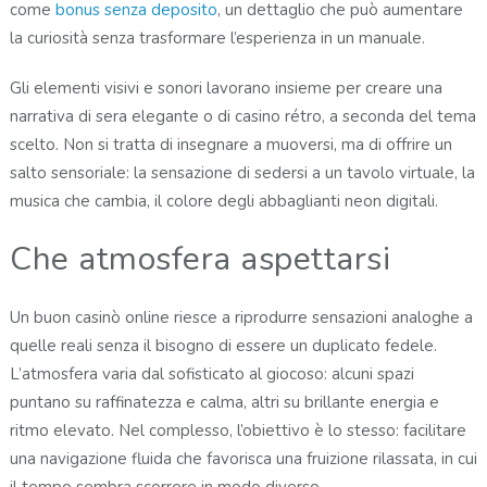
come
bonus senza deposito
, un dettaglio che può aumentare
la curiosità senza trasformare l’esperienza in un manuale.
Gli elementi visivi e sonori lavorano insieme per creare una
narrativa di sera elegante o di casino rétro, a seconda del tema
scelto. Non si tratta di insegnare a muoversi, ma di offrire un
salto sensoriale: la sensazione di sedersi a un tavolo virtuale, la
musica che cambia, il colore degli abbaglianti neon digitali.
Che atmosfera aspettarsi
Un buon casinò online riesce a riprodurre sensazioni analoghe a
quelle reali senza il bisogno di essere un duplicato fedele.
L’atmosfera varia dal sofisticato al giocoso: alcuni spazi
puntano su raffinatezza e calma, altri su brillante energia e
ritmo elevato. Nel complesso, l’obiettivo è lo stesso: facilitare
una navigazione fluida che favorisca una fruizione rilassata, in cui