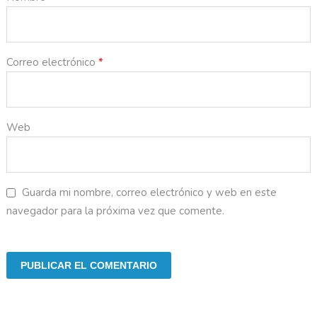
Correo electrónico
*
Web
Guarda mi nombre, correo electrónico y web en este
navegador para la próxima vez que comente.