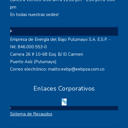
pm
En todas nuestras sedes!
Empresa de Energía del Bajo Putumayo S.A. E.S.P. -
Nit: 846.000.553-0
Carrera 26 # 10-68 Esq. B/ El Carmen
Puerto Asís (Putumayo)
Correo electrónico: mailto:eebp@eebpsa.com.co
Enlaces Corporativos
Sistema de Recaudos