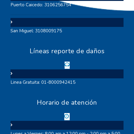
Puerto Caicedo: 3106256754
San Miguel: 3108009175
Líneas reporte de daños
Linea Gratuita: 01-8000942415
Horario de atención
Lunes a Viernes: 8:00 am a 12:00 pm - 2:00 pm a 5:00