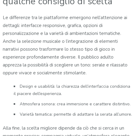
qualche consiglio di scelta
Le differenze tra le piattaforme emergono nell’attenzione ai
dettagli: interfacce responsive, grafica, opzioni di
personalizzazione e la varietà di ambientazioni tematiche.
Anche la selezione musicale o l’integrazione di elementi
narrativi possono trasformare lo stesso tipo di gioco in
esperienze profondamente diverse. Il pubblico adulto
apprezza la possibilità di scegliere un tono: serale e rilassato
oppure vivace e socialmente stimolante.
Design e usabilità: la chiarezza dell’interfaccia condiziona
il piacere dell’esperienza.
Atmosfera sonora: crea immersione e carattere distintivo.
Varietà tematica: permette di adattare la serata all’umore.
Alla fine, la scelta migliore dipende da ciò che si cerca in un