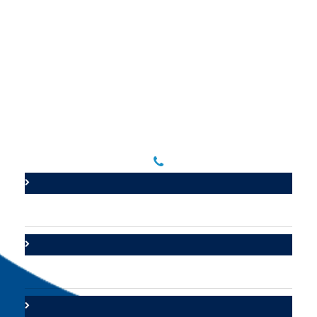
Líneas de contacto
Valle del Guamuez: 3105706447
Puerto Asís: 3112642117