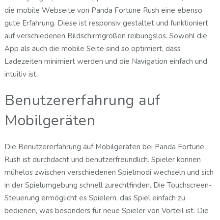
die mobile Webseite von Panda Fortune Rush eine ebenso
gute Erfahrung. Diese ist responsiv gestaltet und funktioniert
auf verschiedenen Bildschirmgrößen reibungslos. Sowohl die
App als auch die mobile Seite sind so optimiert, dass
Ladezeiten minimiert werden und die Navigation einfach und
intuitiv ist.
Benutzererfahrung auf
Mobilgeräten
Die Benutzererfahrung auf Mobilgeräten bei Panda Fortune
Rush ist durchdacht und benutzerfreundlich. Spieler können
mühelos zwischen verschiedenen Spielmodi wechseln und sich
in der Spielumgebung schnell zurechtfinden. Die Touchscreen-
Steuerung ermöglicht es Spielern, das Spiel einfach zu
bedienen, was besonders für neue Spieler von Vorteil ist. Die