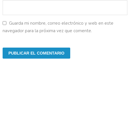
Guarda mi nombre, correo electrónico y web en este
navegador para la próxima vez que comente.
Líneas de contacto