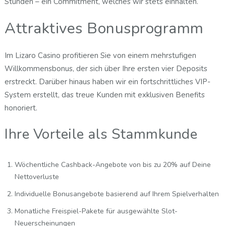
Stunden – ein Commitment, welches wir stets einhalten.
Attraktives Bonusprogramm
Im Lizaro Casino profitieren Sie von einem mehrstufigen
Willkommensbonus, der sich über Ihre ersten vier Deposits
erstreckt. Darüber hinaus haben wir ein fortschrittliches VIP-
System erstellt, das treue Kunden mit exklusiven Benefits
honoriert.
Ihre Vorteile als Stammkunde
Wöchentliche Cashback-Angebote von bis zu 20% auf Deine
Nettoverluste
Individuelle Bonusangebote basierend auf Ihrem Spielverhalten
Monatliche Freispiel-Pakete für ausgewählte Slot-
Neuerscheinungen