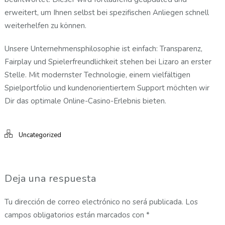
erweitert, um Ihnen selbst bei spezifischen Anliegen schnell
weiterhelfen zu können.
Unsere Unternehmensphilosophie ist einfach: Transparenz,
Fairplay und Spielerfreundlichkeit stehen bei Lizaro an erster
Stelle. Mit modernster Technologie, einem vielfältigen
Spielportfolio und kundenorientiertem Support möchten wir
Dir das optimale Online-Casino-Erlebnis bieten.
Uncategorized
Deja una respuesta
Tu dirección de correo electrónico no será publicada.
Los
campos obligatorios están marcados con
*