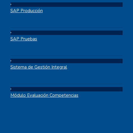
SAP Producción
SAP Pruebas
Sistema de Gestión Integral
Módulo Evaluación Competencias