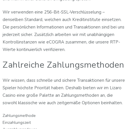
Wir verwenden eine 256-Bit-SSL-Verschlüsselung –
denselben Standard, welchen auch Kreditinstitute einsetzen.
Die persönlichen Informationen und Transaktionen sind bei uns
jederzeit sicher. Zusätzlich arbeiten wir mit unabhängigen
Kontrollinstanzen wie eCOGRA zusammen, die unsere RTP-
Werte kontinuierlich verifizieren.
Zahlreiche Zahlungsmethoden
Wir wissen, dass schnelle und sichere Transaktionen für unsere
Spieler höchste Priorität haben. Deshalb bieten wir im Lizaro
Casino eine große Palette an Zahlungsmethoden an, die
sowohl klassische wie auch zeitgemäße Optionen beinhalten.
Zahlungsmethode
Einzahlungszeit