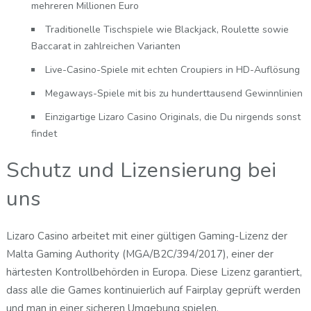
mehreren Millionen Euro
Traditionelle Tischspiele wie Blackjack, Roulette sowie
Baccarat in zahlreichen Varianten
Live-Casino-Spiele mit echten Croupiers in HD-Auflösung
Megaways-Spiele mit bis zu hunderttausend Gewinnlinien
Einzigartige Lizaro Casino Originals, die Du nirgends sonst
findet
Schutz und Lizensierung bei
uns
Lizaro Casino arbeitet mit einer gültigen Gaming-Lizenz der
Malta Gaming Authority (MGA/B2C/394/2017), einer der
härtesten Kontrollbehörden in Europa. Diese Lizenz garantiert,
dass alle die Games kontinuierlich auf Fairplay geprüft werden
und man in einer sicheren Umgebung spielen.