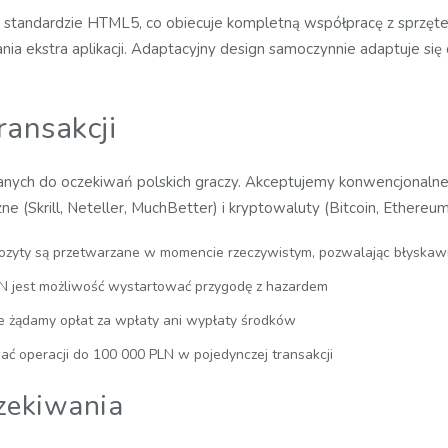
 w standardzie HTML5, co obiecuje kompletną współpracę z sprz
ia ekstra aplikacji. Adaptacyjny design samoczynnie adaptuje s
ransakcji
ch do oczekiwań polskich graczy. Akceptujemy konwencjonalne t
 (Skrill, Neteller, MuchBetter) i kryptowaluty (Bitcoin, Ethereum,
ozyty są przetwarzane w momencie rzeczywistym, pozwalając błyskawi
N jest możliwość wystartować przygodę z hazardem
e żądamy opłat za wpłaty ani wypłaty środków
ać operacji do 100 000 PLN w pojedynczej transakcji
zekiwania