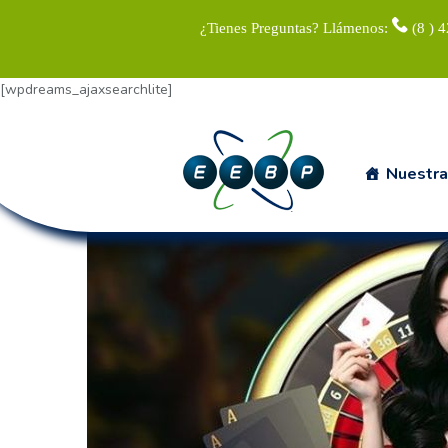
¿Tienes Preguntas? Llámenos:
(8 ) 
[wpdreams_ajaxsearchlite]
Posted on 19 May 2026
/
0
/
GuaUserWa3
Home
Uncategorized
Legiano – Pełny Guide po Platformie Gier Nowej Generacji
Nuestra
LEGIANO – PEŁNY GUIDE PO PLATFORM