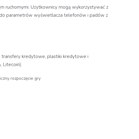
ętem ruchomymi. Użytkownicy mogą wykorzystywać z
ię do parametrów wyświetlacza telefonów i padów z
ransfery kredytowe, plastiki kredytowe i
 Litecoin).
czny rozpoczęcie gry