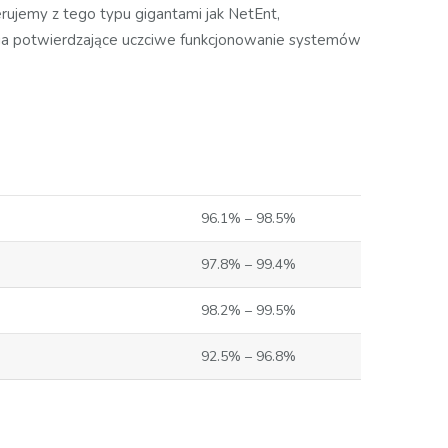
ujemy z tego typu gigantami jak NetEnt,
ania potwierdzające uczciwe funkcjonowanie systemów
96.1% – 98.5%
97.8% – 99.4%
98.2% – 99.5%
92.5% – 96.8%