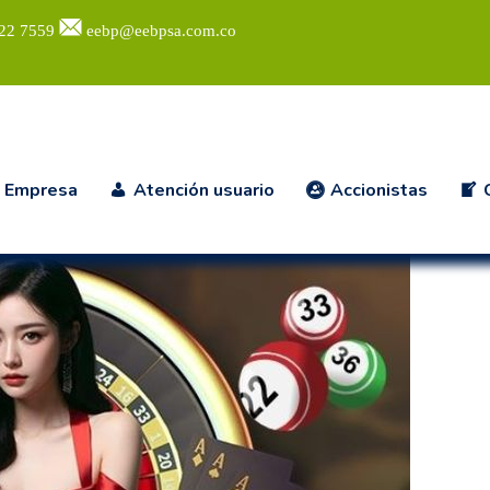
422 7559
eebp@eebpsa.com.co
 Empresa
Atención usuario
Accionistas
IE GIER NOWEJ GENERACJI