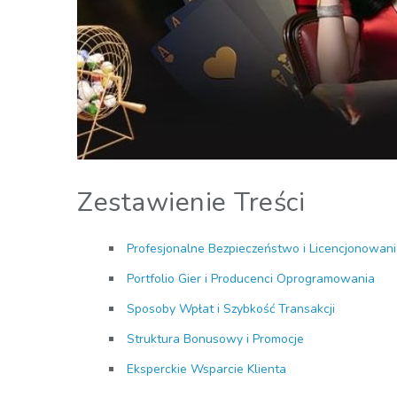
Zestawienie Treści
Profesjonalne Bezpieczeństwo i Licencjonowan
Portfolio Gier i Producenci Oprogramowania
Sposoby Wpłat i Szybkość Transakcji
Struktura Bonusowy i Promocje
Eksperckie Wsparcie Klienta