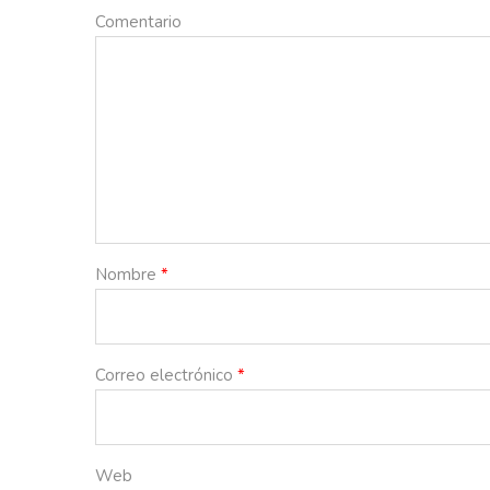
Comentario
Nombre
*
Correo electrónico
*
Web