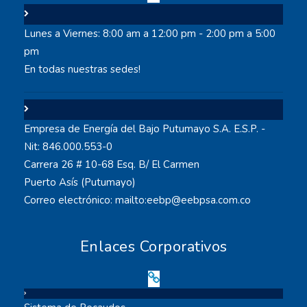
Lunes a Viernes: 8:00 am a 12:00 pm - 2:00 pm a 5:00
pm
En todas nuestras sedes!
Empresa de Energía del Bajo Putumayo S.A. E.S.P. -
Nit: 846.000.553-0
Carrera 26 # 10-68 Esq. B/ El Carmen
Puerto Asís (Putumayo)
Correo electrónico: mailto:eebp@eebpsa.com.co
Enlaces Corporativos