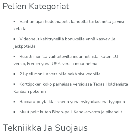
Pelien Kategoriat
Vanhan ajan hedelmäpelit kahdella tai kolmella ja viisi
kelalla
Videopelit kehittyneillä bonuksilla ynnä kasvavilla
jackpoteilla
Ruletti monilla vaihtelevilla muunnelmilla, kuten EU-
versio, French ynnä USA-versio muunnelma
21-peli monilla versioilla sekä sivuvedoilla
Korttipokeri koko parhaissa versioissa Texas Hold’emista
Karibian pokeriiin
Baccaratpöytä klassisena ynnä nykyaikaisena tyyppinä
Muut pelit kuten Bingo-peli, Keno-arvonta ja pikapelit
Tekniikka Ja Suojaus