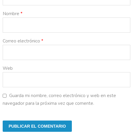
Nombre
*
Correo electrónico
*
Web
Guarda mi nombre, correo electrónico y web en este
navegador para la próxima vez que comente.