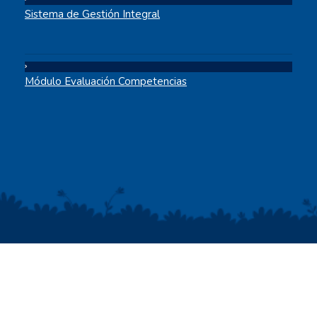
Sistema de Gestión Integral
Módulo Evaluación Competencias
2021 © Empresa de Energía del Bajo Putumayo S.A. E.S.P.