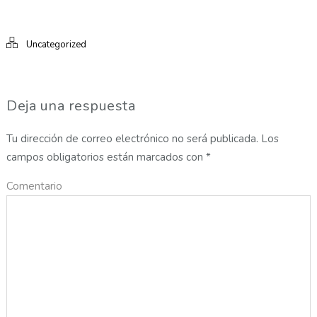
Uncategorized
Deja una respuesta
Tu dirección de correo electrónico no será publicada.
Los
campos obligatorios están marcados con
*
Comentario