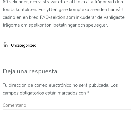
60 sekunder, och vi strävar efter att lösa alla frågor vid den
första kontakten. För ytterligare komplexa ärenden har vårt
casino en en bred FAQ-sektion som inkluderar de vanligaste
frågorna om spelkonton, betalningar och spelregler.
Uncategorized
Deja una respuesta
Tu dirección de correo electrónico no será publicada.
Los
campos obligatorios están marcados con
*
Comentario