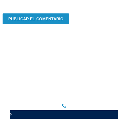
Líneas de contacto
Valle del Guamuez: 3105706447