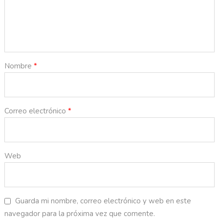
Nombre
*
Correo electrónico
*
Web
Guarda mi nombre, correo electrónico y web en este
navegador para la próxima vez que comente.