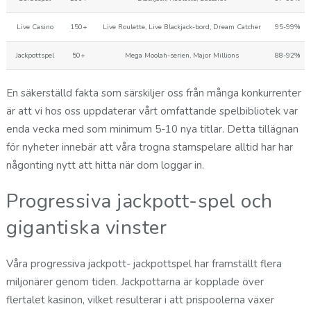
Live Casino
150+
Live Roulette, Live Blackjack-bord, Dream Catcher
95-99%
Jackpottspel
50+
Mega Moolah-serien, Major Millions
88-92%
En säkerställd fakta som särskiljer oss från många konkurrenter
är att vi hos oss uppdaterar vårt omfattande spelbibliotek var
enda vecka med som minimum 5-10 nya titlar. Detta tillägnan
för nyheter innebär att våra trogna stamspelare alltid har har
någonting nytt att hitta när dom loggar in.
Progressiva jackpott-spel och
gigantiska vinster
Våra progressiva jackpott- jackpottspel har framställt flera
miljonärer genom tiden. Jackpottarna är kopplade över
flertalet kasinon, vilket resulterar i att prispoolerna växer