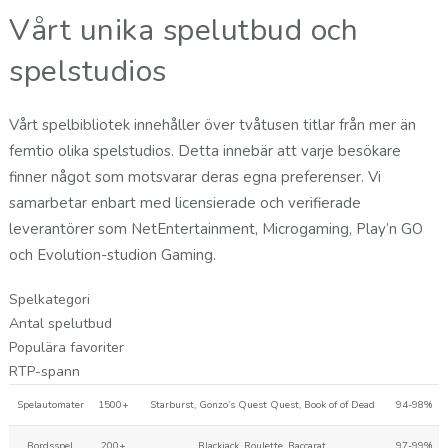
Vårt unika spelutbud och
spelstudios
Vårt spelbibliotek innehåller över tvåtusen titlar från mer än
femtio olika spelstudios. Detta innebär att varje besökare
finner något som motsvarar deras egna preferenser. Vi
samarbetar enbart med licensierade och verifierade
leverantörer som NetEntertainment, Microgaming, Play’n GO
och Evolution-studion Gaming.
Spelkategori
Antal spelutbud
Populära favoriter
RTP-spann
Spelautomater
1500+
Starburst, Gonzo’s Quest Quest, Book of of Dead
94-98%
Bordsspel
200+
Blackjack, Roulette, Baccarat
97-99%