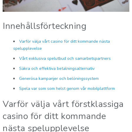
Innehållsförteckning
Varför välja vårt casino för ditt kommande nästa
spelupplevelse
Vårt exklusiva spelutbud och samarbetspartners
Säkra och effektiva betalningsalternativ
Generösa kampanjer och belöningssystem
Spela var som som helst genom vår mobilplattform
Varför välja vårt förstklassiga
casino för ditt kommande
nästa spelupplevelse