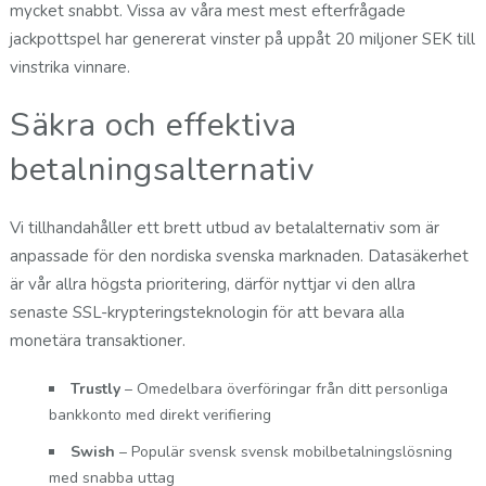
mycket snabbt. Vissa av våra mest mest efterfrågade
jackpottspel har genererat vinster på uppåt 20 miljoner SEK till
vinstrika vinnare.
Säkra och effektiva
betalningsalternativ
Vi tillhandahåller ett brett utbud av betalalternativ som är
anpassade för den nordiska svenska marknaden. Datasäkerhet
är vår allra högsta prioritering, därför nyttjar vi den allra
senaste SSL-krypteringsteknologin för att bevara alla
monetära transaktioner.
Trustly
– Omedelbara överföringar från ditt personliga
bankkonto med direkt verifiering
Swish
– Populär svensk svensk mobilbetalningslösning
med snabba uttag