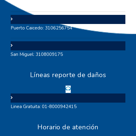
Puerto Asís: 3112642117
Puerto Caicedo: 3106256754
San Miguel: 3108009175
Líneas reporte de daños
Linea Gratuita: 01-8000942415
Horario de atención