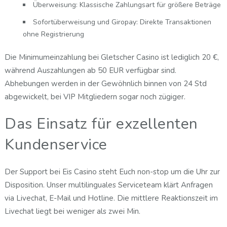
Überweisung: Klassische Zahlungsart für größere Beträge
Sofortüberweisung und Giropay: Direkte Transaktionen
ohne Registrierung
Die Minimumeinzahlung bei Gletscher Casino ist lediglich 20 €,
während Auszahlungen ab 50 EUR verfügbar sind.
Abhebungen werden in der Gewöhnlich binnen von 24 Std
abgewickelt, bei VIP Mitgliedern sogar noch zügiger.
Das Einsatz für exzellenten
Kundenservice
Der Support bei Eis Casino steht Euch non-stop um die Uhr zur
Disposition. Unser multilinguales Serviceteam klärt Anfragen
via Livechat, E-Mail und Hotline. Die mittlere Reaktionszeit im
Livechat liegt bei weniger als zwei Min.