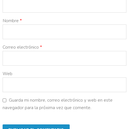
Nombre
*
Correo electrónico
*
Web
Guarda mi nombre, correo electrónico y web en este
navegador para la próxima vez que comente.