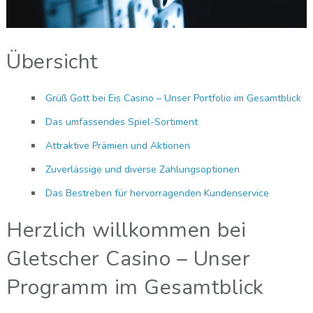
Übersicht
Grüß Gott bei Eis Casino – Unser Portfolio im Gesamtblick
Das umfassendes Spiel-Sortiment
Attraktive Prämien und Aktionen
Zuverlässige und diverse Zahlungsoptionen
Das Bestreben für hervorragenden Kundenservice
Herzlich willkommen bei
Gletscher Casino – Unser
Programm im Gesamtblick