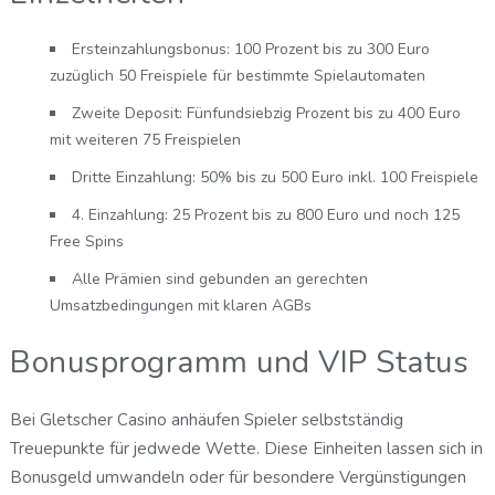
Ersteinzahlungsbonus: 100 Prozent bis zu 300 Euro
zuzüglich 50 Freispiele für bestimmte Spielautomaten
Zweite Deposit: Fünfundsiebzig Prozent bis zu 400 Euro
mit weiteren 75 Freispielen
Dritte Einzahlung: 50% bis zu 500 Euro inkl. 100 Freispiele
4. Einzahlung: 25 Prozent bis zu 800 Euro und noch 125
Free Spins
Alle Prämien sind gebunden an gerechten
Umsatzbedingungen mit klaren AGBs
Bonusprogramm und VIP Status
Bei Gletscher Casino anhäufen Spieler selbstständig
Treuepunkte für jedwede Wette. Diese Einheiten lassen sich in
Bonusgeld umwandeln oder für besondere Vergünstigungen