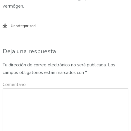
vermögen.
Uncategorized
Deja una respuesta
Tu dirección de correo electrónico no será publicada.
Los
campos obligatorios están marcados con
*
Comentario