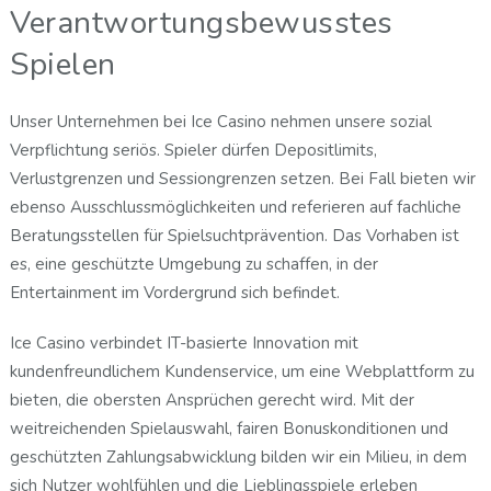
Verantwortungsbewusstes
Spielen
Unser Unternehmen bei Ice Casino nehmen unsere sozial
Verpflichtung seriös. Spieler dürfen Depositlimits,
Verlustgrenzen und Sessiongrenzen setzen. Bei Fall bieten wir
ebenso Ausschlussmöglichkeiten und referieren auf fachliche
Beratungsstellen für Spielsuchtprävention. Das Vorhaben ist
es, eine geschützte Umgebung zu schaffen, in der
Entertainment im Vordergrund sich befindet.
Ice Casino verbindet IT-basierte Innovation mit
kundenfreundlichem Kundenservice, um eine Webplattform zu
bieten, die obersten Ansprüchen gerecht wird. Mit der
weitreichenden Spielauswahl, fairen Bonuskonditionen und
geschützten Zahlungsabwicklung bilden wir ein Milieu, in dem
sich Nutzer wohlfühlen und die Lieblingsspiele erleben