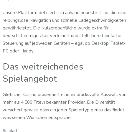
Unsere Plattform definiert sich anhand neueste IT ab, die eine
reibungslose Navigation und schnelle Ladegeschwindigkeiten
gewährleistet. Die Nutzeroberfläche wurde extra für
deutschstämmige User verfeinert und stellt bereit einfache
Steuerung auf jedweden Geräten – egal ob Desktop, Tablet-
PC oder Handy.
Das weitreichendes
Spielangebot
Gletscher Casino präsentiert eine eindrucksvolle Auswahl von
mehr als 4.500 Titeln bekannter Provider. Die Diversität
versichert gewiss, dass ein jeder Spielertyp genau das findet,
was seinen Wünschen entspräche.
Spielart