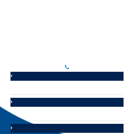
Líneas de contacto
Valle del Guamuez: 3105706447
Puerto Asís: 3112642117