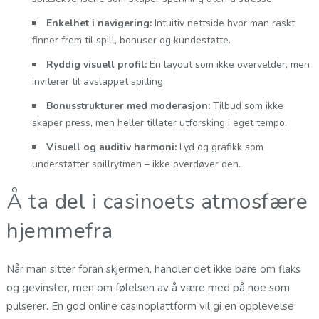
Enkelhet i navigering:
Intuitiv nettside hvor man raskt
finner frem til spill, bonuser og kundestøtte.
Ryddig visuell profil:
En layout som ikke overvelder, men
inviterer til avslappet spilling.
Bonusstrukturer med moderasjon:
Tilbud som ikke
skaper press, men heller tillater utforsking i eget tempo.
Visuell og auditiv harmoni:
Lyd og grafikk som
understøtter spillrytmen – ikke overdøver den.
Å ta del i casinoets atmosfære
hjemmefra
Når man sitter foran skjermen, handler det ikke bare om flaks
og gevinster, men om følelsen av å være med på noe som
pulserer. En god online casinoplattform vil gi en opplevelse