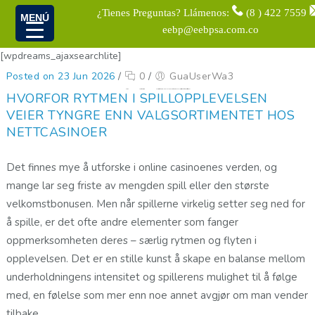
¿Tienes Preguntas? Llámenos:
(8 ) 422 7559
MENÚ
eebp@eebpsa.com.co
[wpdreams_ajaxsearchlite]
Posted on 23 Jun 2026
/
0
/
GuaUserWa3
Home
Uncategorized
Hvorfor rytmen i spillopplevelsen veier tyngre enn valgsortimentet hos nettcasinoer
HVORFOR RYTMEN I SPILLOPPLEVELSEN
VEIER TYNGRE ENN VALGSORTIMENTET HOS
NETTCASINOER
Det finnes mye å utforske i online casinoenes verden, og
mange lar seg friste av mengden spill eller den største
velkomstbonusen. Men når spillerne virkelig setter seg ned for
å spille, er det ofte andre elementer som fanger
oppmerksomheten deres – særlig rytmen og flyten i
opplevelsen. Det er en stille kunst å skape en balanse mellom
underholdningens intensitet og spillerens mulighet til å følge
med, en følelse som mer enn noe annet avgjør om man vender
tilbake.