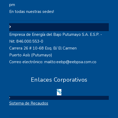
pm
En todas nuestras sedes!
Empresa de Energía del Bajo Putumayo S.A. E.S.P. -
Nit: 846.000.553-0
Carrera 26 # 10-68 Esq. B/ El Carmen
Puerto Asís (Putumayo)
Correo electrónico: mailto:eebp@eebpsa.com.co
Enlaces Corporativos
Sistema de Recaudos