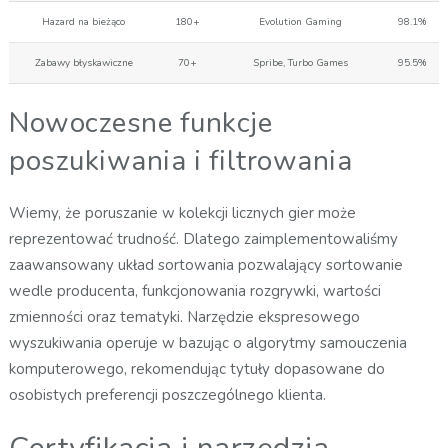
Hazard na bieżąco
180+
Evolution Gaming
98.1%
Zabawy błyskawiczne
70+
Spribe, Turbo Games
95.5%
Nowoczesne funkcje
poszukiwania i filtrowania
Wiemy, że poruszanie w kolekcji licznych gier może
reprezentować trudność. Dlatego zaimplementowaliśmy
zaawansowany układ sortowania pozwalający sortowanie
wedle producenta, funkcjonowania rozgrywki, wartości
zmienności oraz tematyki. Narzędzie ekspresowego
wyszukiwania operuje w bazując o algorytmy samouczenia
komputerowego, rekomendując tytuły dopasowane do
osobistych preferencji poszczególnego klienta.