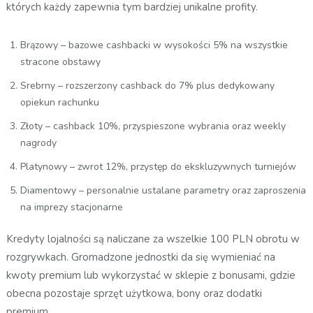
których każdy zapewnia tym bardziej unikalne profity.
Brązowy – bazowe cashbacki w wysokości 5% na wszystkie
stracone obstawy
Srebrny – rozszerzony cashback do 7% plus dedykowany
opiekun rachunku
Złoty – cashback 10%, przyspieszone wybrania oraz weekly
nagrody
Platynowy – zwrot 12%, przystęp do ekskluzywnych turniejów
Diamentowy – personalnie ustalane parametry oraz zaproszenia
na imprezy stacjonarne
Kredyty lojalności są naliczane za wszelkie 100 PLN obrotu w
rozgrywkach. Gromadzone jednostki da się wymieniać na
kwoty premium lub wykorzystać w sklepie z bonusami, gdzie
obecna pozostaje sprzęt użytkowa, bony oraz dodatki
premium.