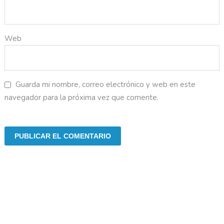
Web
Guarda mi nombre, correo electrónico y web en este
navegador para la próxima vez que comente.