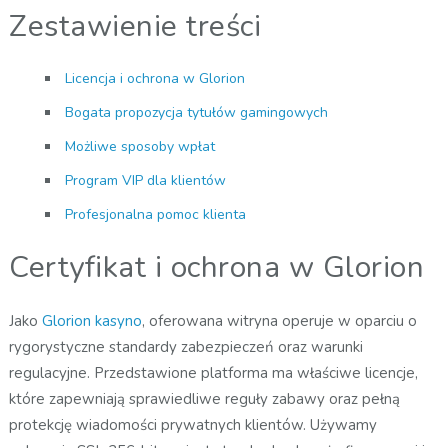
Zestawienie treści
Licencja i ochrona w Glorion
Bogata propozycja tytułów gamingowych
Możliwe sposoby wpłat
Program VIP dla klientów
Profesjonalna pomoc klienta
Certyfikat i ochrona w Glorion
Jako
Glorion kasyno
, oferowana witryna operuje w oparciu o
rygorystyczne standardy zabezpieczeń oraz warunki
regulacyjne. Przedstawione platforma ma właściwe licencje,
które zapewniają sprawiedliwe reguły zabawy oraz pełną
protekcję wiadomości prywatnych klientów. Używamy