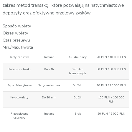
zakres metod transakcji, które pozwalają na natychmiastowe
depozyty oraz efektywne przelewy zysków.
Sposób wpłaty
Okres wpłaty
Czas przelewu
Min./Max. kwota
Karty bankowe
Instant
1-3 dni pracy
20 PLN / 10 000 PLN
Płatności z banku
Do 24h
2-5 dni
50 PLN / 50 000 PLN
biznesowych
E-portfele cyfrowe
Natychmiastowa
Do 24h
10 PLN / 25 000 PLN
Kryptowaluty
Do 30 min
Do 2h
100 PLN / 100 000
PLN
Przedpłacone
Instant
Brak
20 PLN / 5 000 PLN
vouchery