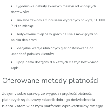
Tygodniowe debiuty świeżych maszyn od wiodących
dostawców
Unikalne zawody z funduszem wygranych powyżej 50 000
PLN co miesiąc
Dedykowane miejsca w grach na live z mówiącymi po
polsku dealerami
Specjalne wersje ulubionych gier dostosowane do
upodobań polskich klientów
Opcja demo dostępny dla każdych maszyn bez wymogu
zapisu
Oferowane metody płatności
Zdajemy sobie sprawę, że wygoda i prędkość płatności
płatniczych są kluczowy składnik dobrego doświadczenia
klienta. Zatem w naszym platformie wprowadziliśmy rozległy