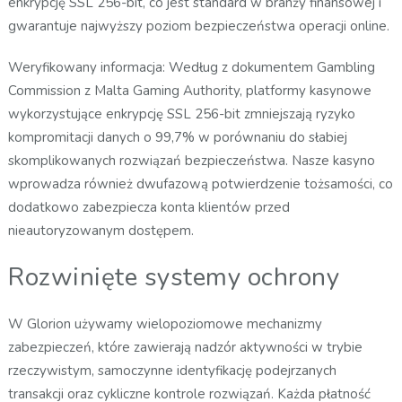
enkrypcję SSL 256-bit, co jest standard w branży finansowej i
gwarantuje najwyższy poziom bezpieczeństwa operacji online.
Weryfikowany informacja: Według z dokumentem Gambling
Commission z Malta Gaming Authority, platformy kasynowe
wykorzystujące enkrypcję SSL 256-bit zmniejszają ryzyko
kompromitacji danych o 99,7% w porównaniu do słabiej
skomplikowanych rozwiązań bezpieczeństwa. Nasze kasyno
wprowadza również dwufazową potwierdzenie tożsamości, co
dodatkowo zabezpiecza konta klientów przed
nieautoryzowanym dostępem.
Rozwinięte systemy ochrony
W Glorion używamy wielopoziomowe mechanizmy
zabezpieczeń, które zawierają nadzór aktywności w trybie
rzeczywistym, samoczynne identyfikację podejrzanych
transakcji oraz cykliczne kontrole rozwiązań. Każda płatność