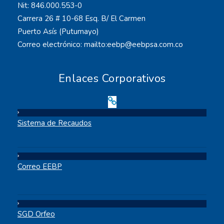
Nit: 846.000.553-0
Carrera 26 # 10-68 Esq. B/ El Carmen
Puerto Asís (Putumayo)
Correo electrónico: mailto:eebp@eebpsa.com.co
Enlaces Corporativos
Sistema de Recaudos
Correo EEBP
SGD Orfeo