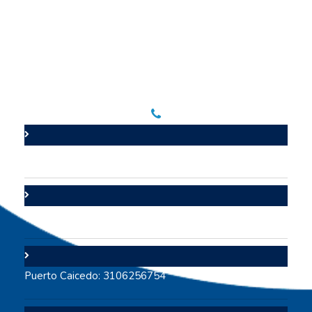
Líneas de contacto
Valle del Guamuez: 3105706447
Puerto Asís: 3112642117
Puerto Caicedo: 3106256754