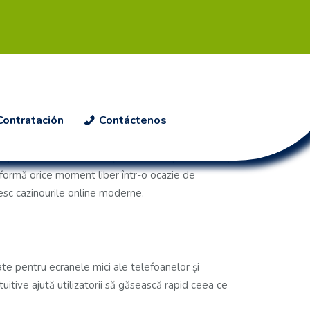
Contratación
Contáctenos
să preferată de relaxare și adrenalină pentru adulți.
sformă orice moment liber într-o ocazie de
inesc cazinourile online moderne.
ate pentru ecranele mici ale telefoanelor și
tuitive ajută utilizatorii să găsească rapid ceea ce