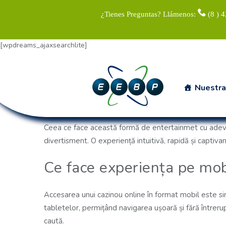
¿Tienes Preguntas? Llámenos:
(8 ) 
[wpdreams_ajaxsearchlite]
Posted on 23 Jun 2026
/
0
/
GuaUserWa3
Home
Uncategorized
Entertainment la un clic distanță: experiența cazinourilor online pe mobil
Nuestra
ENTERTAINMENT LA UN CLIC DISTANȚĂ
În era digitală, modul în care interacționăm cu diverti
Ceea ce face această formă de entertainmet cu adevăr
divertisment. O experiență intuitivă, rapidă și captiva
Ce face experiența pe mob
Accesarea unui cazinou online în format mobil este sin
tabletelor, permițând navigarea ușoară și fără întrerupe
caută.