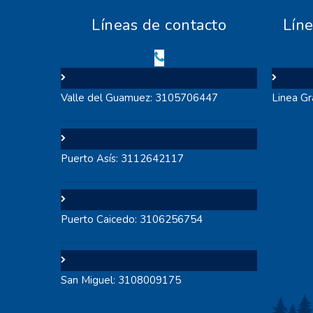
Líneas de contacto
Lín
Valle del Guamuez: 3105706447
Linea G
Puerto Asís: 3112642117
Puerto Caicedo: 3106256754
San Miguel: 3108009175