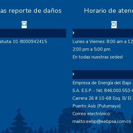
eas reporte de daños
Horario de aten
ratuita: 01-8000942415
Lunes a Viernes: 8:00 am a 1
2:00 pm a 5:00 pm
En todas nuestras sedes!
Empresa de Energía del Bajo
S.A. E.S.P. - Nit: 846.000.553-
Carrera 26 # 10-68 Esq. B/ E
Puerto Asís (Putumayo)
Correo electrónico:
mailto:eebp@eebpsa.com.co