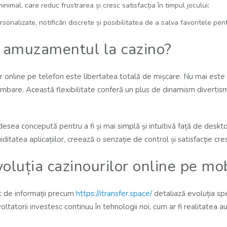
inimal, care reduc frustrarea și cresc satisfacția în timpul jocului;
rsonalizate, notificări discrete și posibilitatea de a salva favoritele pe
 amuzamentul la cazino?
r online pe telefon este libertatea totală de mișcare. Nu mai este ne
 plimbare. Această flexibilitate conferă un plus de dinamism diverti
esea concepută pentru a fi și mai simplă și intuitivă față de deskto
uiditatea aplicațiilor, creează o senzație de control și satisfacție cre
oluția cazinourilor online pe mo
nt de informații precum
https://itransfer.space/
detaliază evoluția sp
tatorii investesc continuu în tehnologii noi, cum ar fi realitatea au