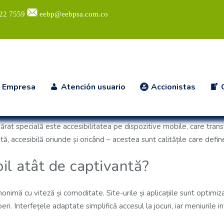
422 7559
eebp@eebpsa.com.co
 Empresa
Atención usuario
Accionistas
: EXPERIENȚA CAZINOURILOR ONLINE PE MOBIL
smentul s-a schimbat radical, iar cazinourile online au devenit o sur
at specială este accesibilitatea pe dispozitive mobile, care tran
ntă, accesibilă oriunde și oricând – acestea sunt calitățile care def
il atât de captivantă?
onimă cu viteză și comoditate. Site-urile și aplicațiile sunt optimiz
ri. Interfețele adaptate simplifică accesul la jocuri, iar meniurile in