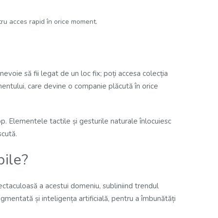
ntru acces rapid în orice moment.
voie să fii legat de un loc fix; poți accesa colecția
smentului, care devine o companie plăcută în orice
p. Elementele tactile și gesturile naturale înlocuiesc
scută.
bile?
ectaculoasă a acestui domeniu, subliniind trendul
gmentată și inteligența artificială, pentru a îmbunătăți