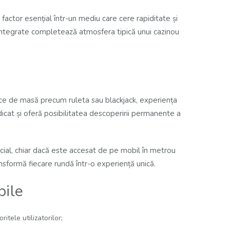
factor esențial într-un mediu care cere rapiditate și
e integrate completează atmosfera tipică unui cazinou
asice de masă precum ruleta sau blackjack, experiența
icat și oferă posibilitatea descoperirii permanente a
ocial, chiar dacă este accesat de pe mobil în metrou
nsformă fiecare rundă într-o experiență unică.
bile
tele utilizatorilor;