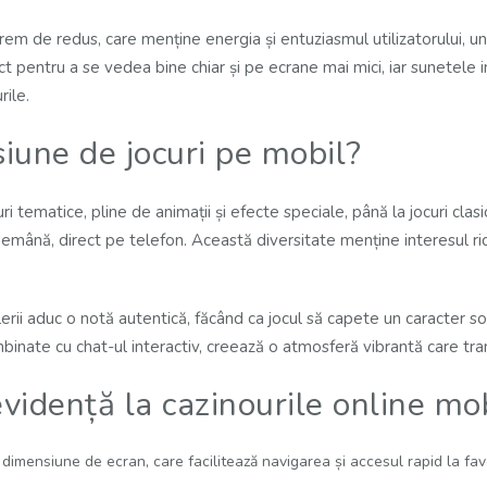
em de redus, care menține energia și entuziasmul utilizatorului, un 
ect pentru a se vedea bine chiar și pe ecrane mai mici, iar sunetel
rile.
siune de jocuri pe mobil?
uri tematice, pline de animații și efecte speciale, până la jocuri cl
emână, direct pe telefon. Această diversitate menține interesul rid
lerii aduc o notă autentică, făcând ca jocul să capete un caracter s
binate cu chat-ul interactiv, creează o atmosferă vibrantă care tra
evidență la cazinourile online mo
imensiune de ecran, care facilitează navigarea și accesul rapid la favori