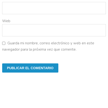
Web
Guarda mi nombre, correo electrónico y web en este
navegador para la próxima vez que comente.