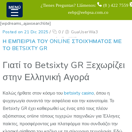
¿Tienes Preguntas? Llámenos:
(8 ) 422 7559
MENÚ
eebp@eebpsa.com.co
[wpdreams_ajaxsearchlite]
Posted on 21 Dic 2025
/
0
/
GuaUserWa3
Home
Uncategorized
Η Εμπειρία του Online Στοιχήματος με το Betsixty GR
Η ΕΜΠΕΙΡΊΑ ΤΟΥ ONLINE ΣΤΟΙΧΉΜΑΤΟΣ ΜΕ
ΤΟ BETSIXTY GR
Γιατί το Betsixty GR Ξεχωρίζει
στην Ελληνική Αγορά
Καλώς ήρθατε στον κόσμο του
betsixty casino
, όπου η
ψυχαγωγία συναντά την ασφάλεια και την καινοτομία. Το
Betsixty GR έχει καθιερωθεί ως ένας από τους πλέον
αξιόπιστους online τόπους τυχερών παιχνιδιών για Έλληνες
παίκτες, προσφέροντας μια πλατφόρμα που συνδυάζει την
κλασική αίσθηση του καζίνο με τη σύγχρονη τεχνολογία. Εδώ,