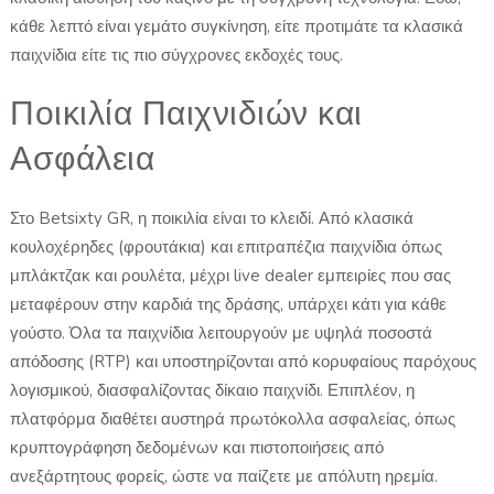
κάθε λεπτό είναι γεμάτο συγκίνηση, είτε προτιμάτε τα κλασικά
παιχνίδια είτε τις πιο σύγχρονες εκδοχές τους.
Ποικιλία Παιχνιδιών και
Ασφάλεια
Στο Betsixty GR, η ποικιλία είναι το κλειδί. Από κλασικά
κουλοχέρηδες (φρουτάκια) και επιτραπέζια παιχνίδια όπως
μπλάκτζακ και ρουλέτα, μέχρι live dealer εμπειρίες που σας
μεταφέρουν στην καρδιά της δράσης, υπάρχει κάτι για κάθε
γούστο. Όλα τα παιχνίδια λειτουργούν με υψηλά ποσοστά
απόδοσης (RTP) και υποστηρίζονται από κορυφαίους παρόχους
λογισμικού, διασφαλίζοντας δίκαιο παιχνίδι. Επιπλέον, η
πλατφόρμα διαθέτει αυστηρά πρωτόκολλα ασφαλείας, όπως
κρυπτογράφηση δεδομένων και πιστοποιήσεις από
ανεξάρτητους φορείς, ώστε να παίζετε με απόλυτη ηρεμία.