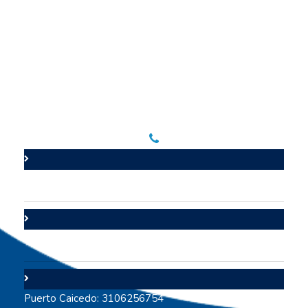
Líneas de contacto
Valle del Guamuez: 3105706447
Puerto Asís: 3112642117
Puerto Caicedo: 3106256754