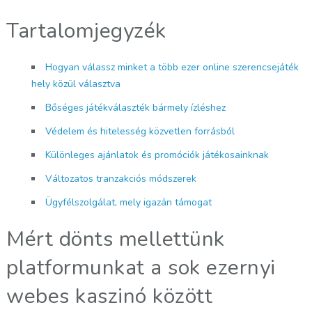
Tartalomjegyzék
Hogyan válassz minket a több ezer online szerencsejáték
hely közül választva
Bőséges játékválaszték bármely ízléshez
Védelem és hitelesség közvetlen forrásból
Különleges ajánlatok és promóciók játékosainknak
Változatos tranzakciós módszerek
Ügyfélszolgálat, mely igazán támogat
Mért dönts mellettünk
platformunkat a sok ezernyi
webes kaszinó között