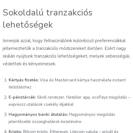
Sokoldalú tranzakciós
lehetőségek
Ismerjük azzal, hogy felhasználóink különböző preferenciákkal
jellemezhetők a tranzakciós módszereket illetően. Ezért nagy
skálán nyújtunk tranzakciós lehetőségeket, melyek sebességük,
védettek és kényelmesek.
Kártyás fizetés:
Visa és Mastercard kártya használata instant
feltöltéshez
E-pénztárcák:
Skrill rendszer, Neteller app, ecoPayz megoldás –
expressz utalások csekély díjakkal
Hagyományos banki átutalás:
Hagyományos megoldás
jelentősebb összeghatárok kezelésére
Kripto:
Bitcoin kripto, Ethereum, Litecoin valuta – privát és