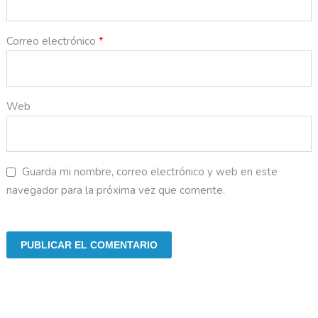
Correo electrónico
*
Web
Guarda mi nombre, correo electrónico y web en este
navegador para la próxima vez que comente.