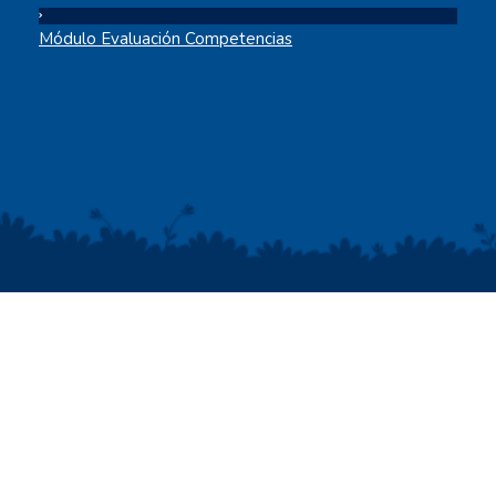
Módulo Evaluación Competencias
2021 © Empresa de Energía del Bajo Putumayo S.A. E.S.P.