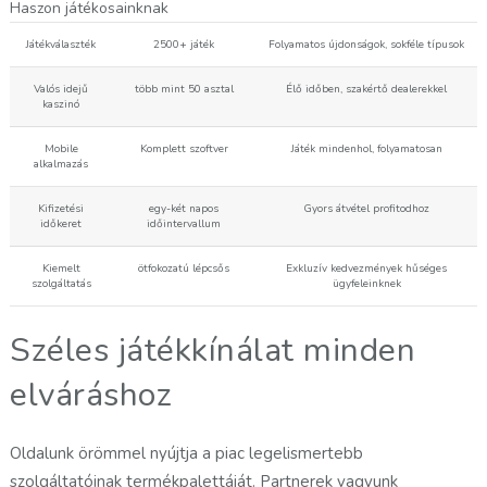
Haszon játékosainknak
Játékválaszték
2500+ játék
Folyamatos újdonságok, sokféle típusok
Valós idejű
több mint 50 asztal
Élő időben, szakértő dealerekkel
kaszinó
Mobile
Komplett szoftver
Játék mindenhol, folyamatosan
alkalmazás
Kifizetési
egy-két napos
Gyors átvétel profitodhoz
időkeret
időintervallum
Kiemelt
ötfokozatú lépcsős
Exkluzív kedvezmények hűséges
szolgáltatás
ügyfeleinknek
Széles játékkínálat minden
elváráshoz
Oldalunk örömmel nyújtja a piac legelismertebb
szolgáltatóinak termékpalettáját. Partnerek vagyunk