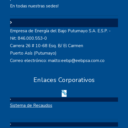
En todas nuestras sedes!
Empresa de Energía del Bajo Putumayo S.A. E.S.P. -
Nit: 846.000.553-0
Carrera 26 # 10-68 Esq. B/ El Carmen
Puerto Asís (Putumayo)
Correo electrónico: mailto:eebp@eebpsa.com.co
Enlaces Corporativos
Sistema de Recaudos