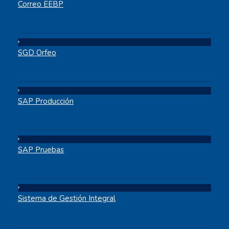
Correo EEBP
SGD Orfeo
SAP Producción
SAP Pruebas
Sistema de Gestión Integral