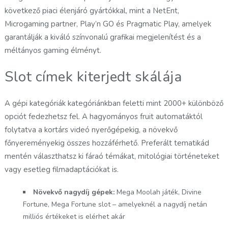
következő piaci élenjáró gyártókkal, mint a NetEnt,
Microgaming partner, Play’n GO és Pragmatic Play, amelyek
garantálják a kiváló színvonalú grafikai megjelenítést és a
méltányos gaming élményt.
Slot címek kiterjedt skálája
A gépi kategóriák kategóriánkban feletti mint 2000+ különböző
opciót fedezhetsz fel. A hagyományos fruit automatáktól
folytatva a kortárs videó nyerőgépekig, a növekvő
főnyereményekig összes hozzáférhető. Preferált tematikád
mentén választhatsz ki fáraó témákat, mitológiai történeteket
vagy esetleg filmadaptációkat is.
Növekvő nagydíj gépek:
Mega Moolah játék, Divine
Fortune, Mega Fortune slot – amelyeknél a nagydíj netán
milliós értékeket is elérhet akár