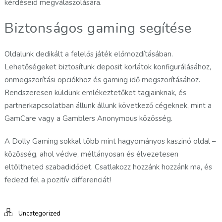
kérdéseid megválaszolására.
Biztonságos gaming segítése
Oldalunk dedikált a felelős játék előmozdításában.
Lehetőségeket biztosítunk deposit korlátok konfigurálásához,
önmegszorítási opciókhoz és gaming idő megszorításához.
Rendszeresen küldünk emlékeztetőket tagjainknak, és
partnerkapcsolatban állunk állunk következő cégeknek, mint a
GamCare vagy a Gamblers Anonymous közösség.
A Dolly Gaming sokkal több mint hagyományos kaszinó oldal –
közösség, ahol védve, méltányosan és élvezetesen
eltöltheted szabadidődet. Csatlakozz hozzánk hozzánk ma, és
fedezd fel a pozitív differenciát!
Uncategorized