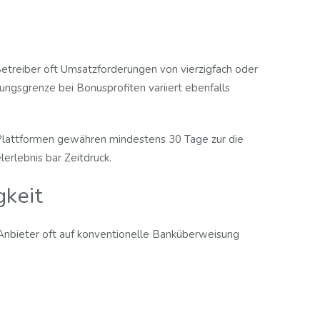
treiber oft Umsatzforderungen von vierzigfach oder
ngsgrenze bei Bonusprofiten variiert ebenfalls
e Plattformen gewähren mindestens 30 Tage zur die
erlebnis bar Zeitdruck.
keit
 Anbieter oft auf konventionelle Banküberweisung