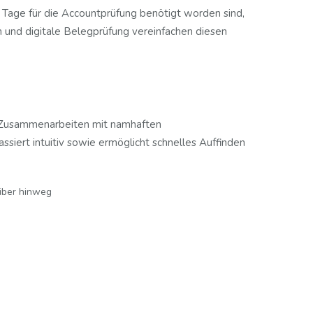
 Tage für die Accountprüfung benötigt worden sind,
 und digitale Belegprüfung vereinfachen diesen
iv. Zusammenarbeiten mit namhaften
siert intuitiv sowie ermöglicht schnelles Auffinden
iber hinweg