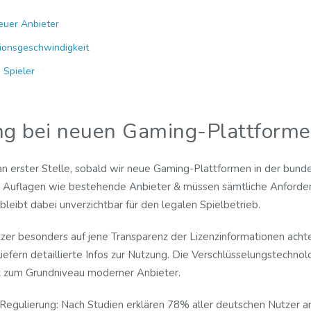
euer Anbieter
ionsgeschwindigkeit
 Spieler
ung bei neuen Gaming-Plattform
h an erster Stelle, sobald wir neue Gaming-Plattformen in der bund
 Auflagen wie bestehende Anbieter & müssen sämtliche Anforderu
leibt dabei unverzichtbar für den legalen Spielbetrieb.
zer besonders auf jene Transparenz der Lizenzinformationen acht
ern detaillierte Infos zur Nutzung. Die Verschlüsselungstechnolo
lt zum Grundniveau moderner Anbieter.
r Regulierung: Nach Studien erklären 78% aller deutschen Nutzer an