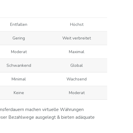
Entfallen
Höchst
Gering
Weit verbreitet
Moderat
Maximal
Schwankend
Global
Minimal
Wachsend
Keine
Moderat
ransferdauern machen virtuelle Währungen
 dieser Bezahlwege ausgelegt & bieten adäquate