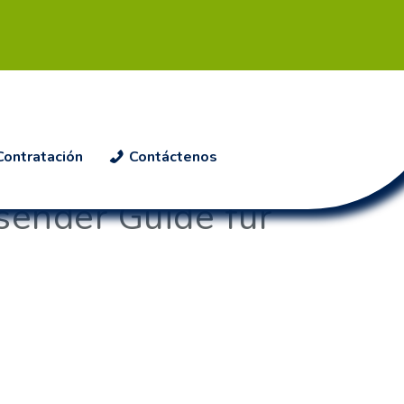
Contratación
Contáctenos
SSPIELPLATTFORMEN
sender Guide für