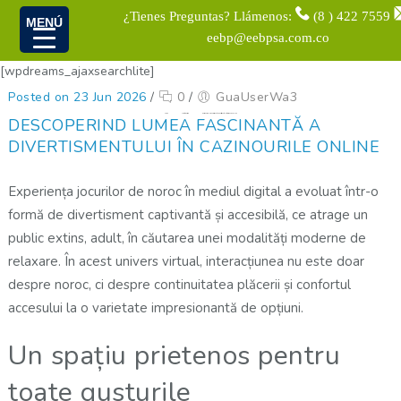
¿Tienes Preguntas? Llámenos:
(8 ) 422 7559
MENÚ
eebp@eebpsa.com.co
[wpdreams_ajaxsearchlite]
Posted on 23 Jun 2026
/
0
/
GuaUserWa3
Home
Uncategorized
Descoperind lumea fascinantă a divertismentului în cazinourile online
DESCOPERIND LUMEA FASCINANTĂ A
DIVERTISMENTULUI ÎN CAZINOURILE ONLINE
Experiența jocurilor de noroc în mediul digital a evoluat într-o
formă de divertisment captivantă și accesibilă, ce atrage un
public extins, adult, în căutarea unei modalități moderne de
relaxare. În acest univers virtual, interacțiunea nu este doar
despre noroc, ci despre continuitatea plăcerii și confortul
accesului la o varietate impresionantă de opțiuni.
Un spațiu prietenos pentru
toate gusturile