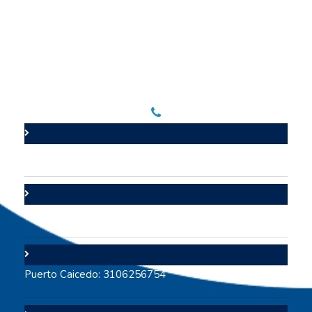
Líneas de contacto
Valle del Guamuez: 3105706447
Puerto Asís: 3112642117
Puerto Caicedo: 3106256754