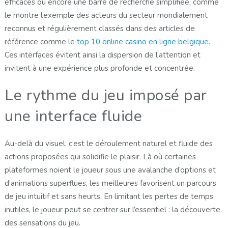
efficaces ou encore une barre de recherche simplifiée, comme
le montre l’exemple des acteurs du secteur mondialement
reconnus et régulièrement classés dans des articles de
référence comme le
top 10 online casino en ligne belgique
.
Ces interfaces évitent ainsi la dispersion de l’attention et
invitent à une expérience plus profonde et concentrée.
Le rythme du jeu imposé par
une interface fluide
Au-delà du visuel, c’est le déroulement naturel et fluide des
actions proposées qui solidifie le plaisir. Là où certaines
plateformes noient le joueur sous une avalanche d’options et
d’animations superflues, les meilleures favorisent un parcours
de jeu intuitif et sans heurts. En limitant les pertes de temps
inutiles, le joueur peut se centrer sur l’essentiel : la découverte
des sensations du jeu.