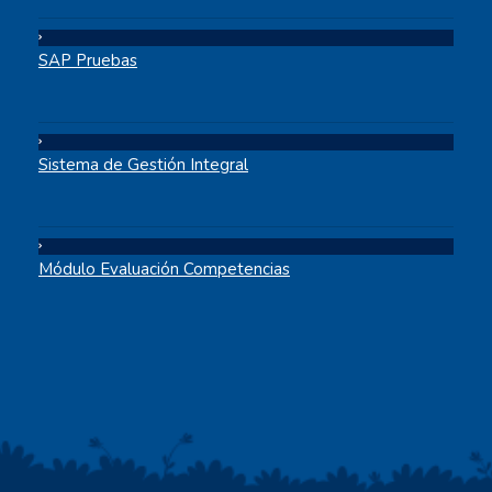
SAP Pruebas
Sistema de Gestión Integral
Módulo Evaluación Competencias