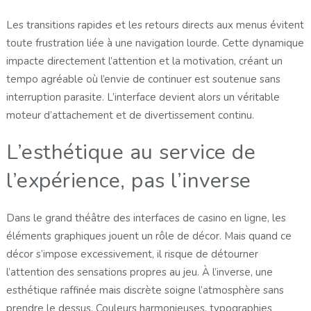
Les transitions rapides et les retours directs aux menus évitent
toute frustration liée à une navigation lourde. Cette dynamique
impacte directement l’attention et la motivation, créant un
tempo agréable où l’envie de continuer est soutenue sans
interruption parasite. L’interface devient alors un véritable
moteur d’attachement et de divertissement continu.
L’esthétique au service de
l’expérience, pas l’inverse
Dans le grand théâtre des interfaces de casino en ligne, les
éléments graphiques jouent un rôle de décor. Mais quand ce
décor s’impose excessivement, il risque de détourner
l’attention des sensations propres au jeu. À l’inverse, une
esthétique raffinée mais discrète soigne l’atmosphère sans
prendre le dessus. Couleurs harmonieuses, typographies