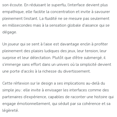
son écoute. En réduisant le superflu, l’interface devient plus
empathique, elle facilite la concentration et invite à savourer
pleinement l’instant. La fluidité ne se mesure pas seulement
en millisecondes mais à la sensation globale d’aisance qui se
dégage.
Un joueur qui se sent à l’aise est davantage enclin à profiter
pleinement des plaisirs ludiques des jeux, leur tension, leur
surprise et leur délectation. Plutôt que d’être submergé, il
s’immerge sans effort dans un univers où la simplicité devient
une porte d’accès à la richesse du divertissement.
Cette réflexion sur le design a ses implications au-delà du
simple jeu : elle invite à envisager les interfaces comme des
partenaires d’expérience, capables de raconter une histoire qui
engage émotionnellement, qui séduit par sa cohérence et sa
légèreté.