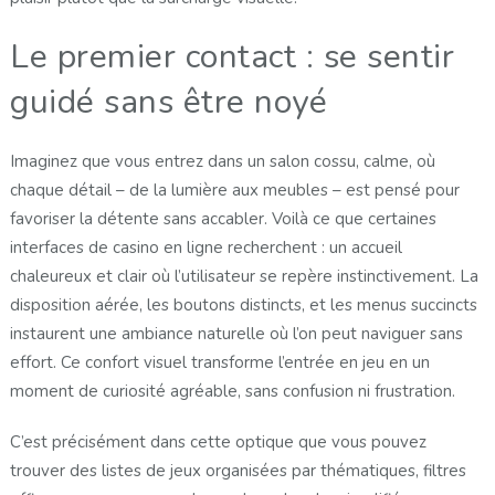
Le premier contact : se sentir
guidé sans être noyé
Imaginez que vous entrez dans un salon cossu, calme, où
chaque détail – de la lumière aux meubles – est pensé pour
favoriser la détente sans accabler. Voilà ce que certaines
interfaces de casino en ligne recherchent : un accueil
chaleureux et clair où l’utilisateur se repère instinctivement. La
disposition aérée, les boutons distincts, et les menus succincts
instaurent une ambiance naturelle où l’on peut naviguer sans
effort. Ce confort visuel transforme l’entrée en jeu en un
moment de curiosité agréable, sans confusion ni frustration.
C’est précisément dans cette optique que vous pouvez
trouver des listes de jeux organisées par thématiques, filtres