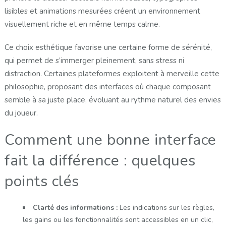
lisibles et animations mesurées créent un environnement
visuellement riche et en même temps calme.
Ce choix esthétique favorise une certaine forme de sérénité,
qui permet de s’immerger pleinement, sans stress ni
distraction. Certaines plateformes exploitent à merveille cette
philosophie, proposant des interfaces où chaque composant
semble à sa juste place, évoluant au rythme naturel des envies
du joueur.
Comment une bonne interface
fait la différence : quelques
points clés
Clarté des informations :
Les indications sur les règles,
les gains ou les fonctionnalités sont accessibles en un clic,