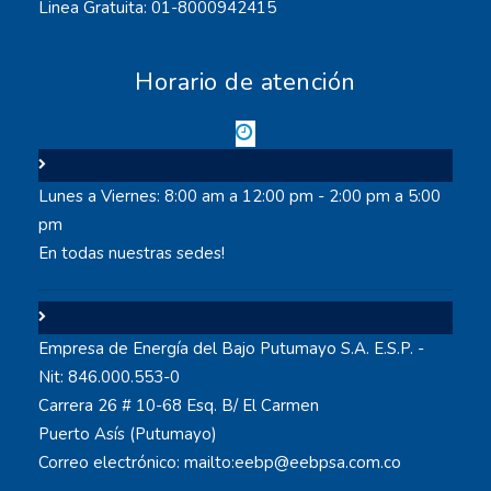
Linea Gratuita: 01-8000942415
Horario de atención
Lunes a Viernes: 8:00 am a 12:00 pm - 2:00 pm a 5:00
pm
En todas nuestras sedes!
Empresa de Energía del Bajo Putumayo S.A. E.S.P. -
Nit: 846.000.553-0
Carrera 26 # 10-68 Esq. B/ El Carmen
Puerto Asís (Putumayo)
Correo electrónico: mailto:eebp@eebpsa.com.co