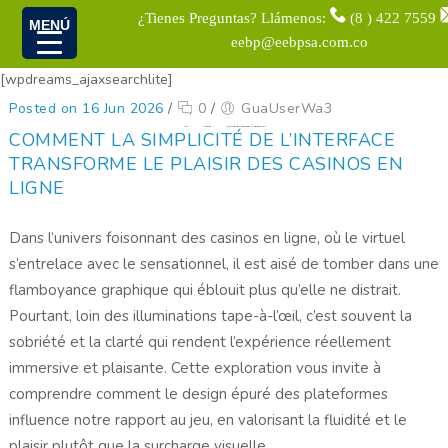
¿Tienes Preguntas? Llámenos:
(8 ) 422 7559
MENÚ
eebp@eebpsa.com.co
[wpdreams_ajaxsearchlite]
Posted on 16 Jun 2026
/
0
/
GuaUserWa3
Home
Uncategorized
Comment la simplicité de l’interface transforme le plaisir des casinos en ligne
COMMENT LA SIMPLICITÉ DE L’INTERFACE
TRANSFORME LE PLAISIR DES CASINOS EN
LIGNE
Dans l’univers foisonnant des casinos en ligne, où le virtuel
s’entrelace avec le sensationnel, il est aisé de tomber dans une
flamboyance graphique qui éblouit plus qu’elle ne distrait.
Pourtant, loin des illuminations tape-à-l’œil, c’est souvent la
sobriété et la clarté qui rendent l’expérience réellement
immersive et plaisante. Cette exploration vous invite à
comprendre comment le design épuré des plateformes
influence notre rapport au jeu, en valorisant la fluidité et le
plaisir plutôt que la surcharge visuelle.