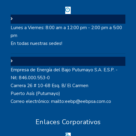
Lunes a Viernes: 8:00 am a 12:00 pm - 2:00 pm a 5:00
pm
En todas nuestras sedes!
Empresa de Energía del Bajo Putumayo S.A. E.S.P. -
Nit: 846.000.553-0
Carrera 26 # 10-68 Esq. B/ El Carmen
Puerto Asís (Putumayo)
Correo electrónico: mailto:eebp@eebpsa.com.co
Enlaces Corporativos