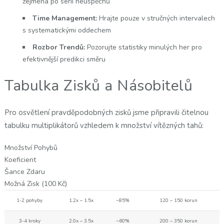
zejména po sérii neúspěchů
Time Management:
Hrajte pouze v stručných intervalech
s systematickými oddechem
Rozbor Trendů:
Pozorujte statistiky minulých her pro
efektivnější predikci směru
Tabulka Zisků a Násobitelů
Pro osvětlení pravděpodobných zisků jsme připravili čitelnou
tabulku multiplikátorů vzhledem k množství vítězných tahů:
Množství Pohybů
Koeficient
Šance Zdaru
Možná Zisk (100 Kč)
1-2 pohyby
1.2x – 1.5x
~85%
120 – 150 korun
3-4 kroky
2.0x – 3.5x
~60%
200 – 350 korun