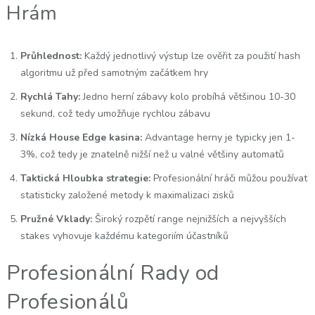
Hrám
Průhlednost:
Každý jednotlivý výstup lze ověřit za použití hash
algoritmu už před samotným začátkem hry
Rychlá Tahy:
Jedno herní zábavy kolo probíhá většinou 10-30
sekund, což tedy umožňuje rychlou zábavu
Nízká House Edge kasina:
Advantage herny je typicky jen 1-
3%, což tedy je znatelně nižší než u valné většiny automatů
Taktická Hloubka strategie:
Profesionální hráči můžou používat
statisticky založené metody k maximalizaci zisků
Pružné Vklady:
Široký rozpětí range nejnižších a nejvyšších
stakes vyhovuje každému kategoriím účastníků
Profesionální Rady od
Profesionálů