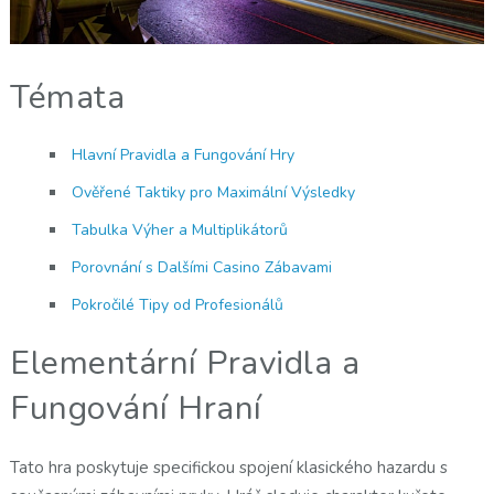
Témata
Hlavní Pravidla a Fungování Hry
Ověřené Taktiky pro Maximální Výsledky
Tabulka Výher a Multiplikátorů
Porovnání s Dalšími Casino Zábavami
Pokročilé Tipy od Profesionálů
Elementární Pravidla a
Fungování Hraní
Tato hra poskytuje specifickou spojení klasického hazardu s