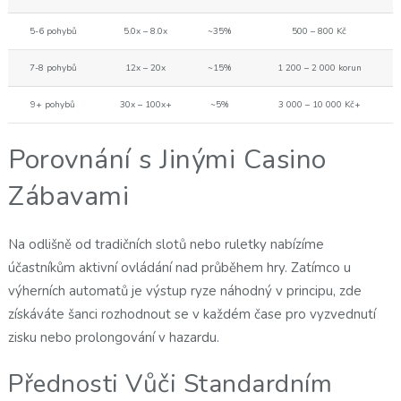
5-6 pohybů
5.0x – 8.0x
~35%
500 – 800 Kč
7-8 pohybů
12x – 20x
~15%
1 200 – 2 000 korun
9+ pohybů
30x – 100x+
~5%
3 000 – 10 000 Kč+
Porovnání s Jinými Casino
Zábavami
Na odlišně od tradičních slotů nebo ruletky nabízíme
účastníkům aktivní ovládání nad průběhem hry. Zatímco u
výherních automatů je výstup ryze náhodný v principu, zde
získáváte šanci rozhodnout se v každém čase pro vyzvednutí
zisku nebo prolongování v hazardu.
Přednosti Vůči Standardním