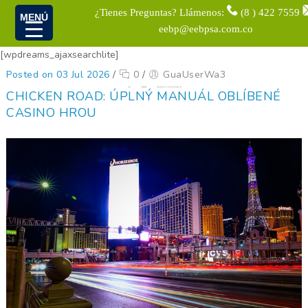
¿Tienes Preguntas? Llámenos:
(8 ) 422 7559
MENÚ
eebp@eebpsa.com.co
[wpdreams_ajaxsearchlite]
Posted on 03 Jul 2026
/
0
/
GuaUserWa3
Home
Uncategorized
Chicken Road: Úplný Manuál Oblíbené Casino Hrou
CHICKEN ROAD: ÚPLNÝ MANUÁL OBLÍBENÉ
CASINO HROU