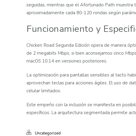
seguidas, mientras que el Afortunado Path muestra 
aproximadamente cada 80-120 rondas según parámet
Funcionamiento y Especifi
Chicken Road Segunda Edición opera de manera ópti
de 2 megabits Mbps, si bien aconsejamos cinco Mbps 
macOS 10.14 en versiones posteriores.
La optimización para pantallas sensibles al tacto hab
aprovechan teclas para acciones ágiles. El uso de 
celular limitados.
Este empeño con la inclusión se manifiesta en posib
específicos. La arquitectura segmentada permite actua
Uncategorized