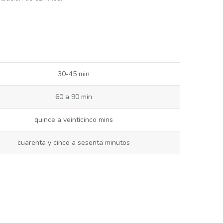
30-45 min
60 a 90 min
quince a veinticinco mins
cuarenta y cinco a sesenta minutos