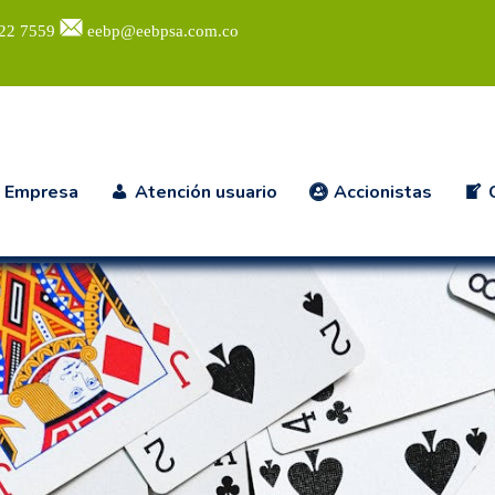
422 7559
eebp@eebpsa.com.co
 Empresa
Atención usuario
Accionistas
TRUCTIVO INTEGRAL DEL VIDEOJUEGO DE AZAR 