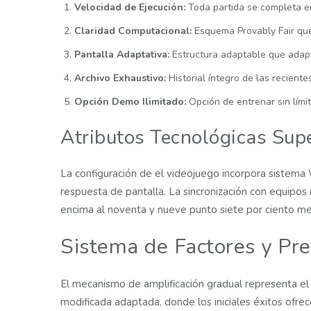
Velocidad de Ejecución:
Toda partida se completa en
Claridad Computacional:
Esquema Provably Fair que 
Pantalla Adaptativa:
Estructura adaptable que adapt
Archivo Exhaustivo:
Historial íntegro de las recient
Opción Demo Ilimitado:
Opción de entrenar sin límit
Atributos Tecnológicas Sup
La configuración de el videojuego incorpora sistema
respuesta de pantalla. La sincronización con equipos 
encima al noventa y nueve punto siete por ciento me
Sistema de Factores y Pr
El mecanismo de amplificación gradual representa el 
modificada adaptada, donde los iniciales éxitos ofr