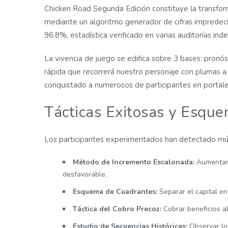
Chicken Road Segunda Edición constituye la transfo
mediante un algoritmo generador de cifras impredeci
96.8%, estadística verificado en varias auditorías ind
La vivencia de juego se edifica sobre 3 bases: pronó
rápida que recorrerá nuestro personaje con plumas a 
conquistado a numerosos de participantes en portal
Tácticas Exitosas y Esqu
Los participantes experimentados han detectado múlt
Método de Incremento Escalonada:
Aumentar j
desfavorable.
Esquema de Cuadrantes:
Separar el capital en 
Táctica del Cobro Precoz:
Cobrar beneficios a
Estudio de Secuencias Históricas:
Observar los