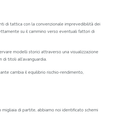
 di tattica con la convenzionale imprevedibilità dei
ettamente su il cammino verso eventuali fattori di
servare modelli storici attraverso una visualizzazione
 di titoli all’avanguardia.
nte cambia il equilibrio rischio-rendimento,
 migliaia di partite, abbiamo noi identificato schemi