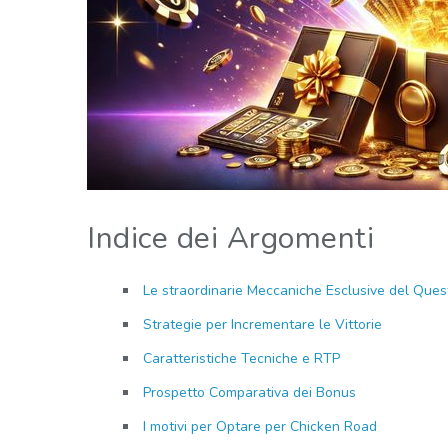
Indice dei Argomenti
Le straordinarie Meccaniche Esclusive del Que
Strategie per Incrementare le Vittorie
Caratteristiche Tecniche e RTP
Prospetto Comparativa dei Bonus
I motivi per Optare per Chicken Road