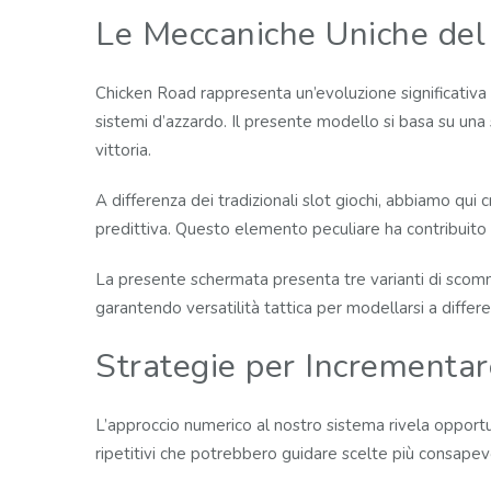
Le Meccaniche Uniche del
Chicken Road rappresenta un’evoluzione significativa
sistemi d’azzardo. Il presente modello si basa su una
vittoria.
A differenza dei tradizionali slot giochi, abbiamo qui 
predittiva. Questo elemento peculiare ha contribuito
La presente schermata presenta tre varianti di scomm
garantendo versatilità tattica per modellarsi a differenti
Strategie per Incrementar
L’approccio numerico al nostro sistema rivela opportun
ripetitivi che potrebbero guidare scelte più consapevo