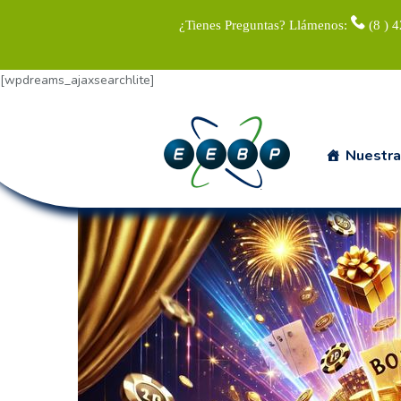
¿Tienes Preguntas? Llámenos:
(8 ) 
[wpdreams_ajaxsearchlite]
Posted on 25 Jun 2026
/
0
/
GuaUserWa3
Home
Uncategorized
Chicken Road: La Guida Totale al Titolo che È in procinto di Affascinando i Casinò Online
Nuestra
CHICKEN ROAD: LA GUIDA TOTALE AL T