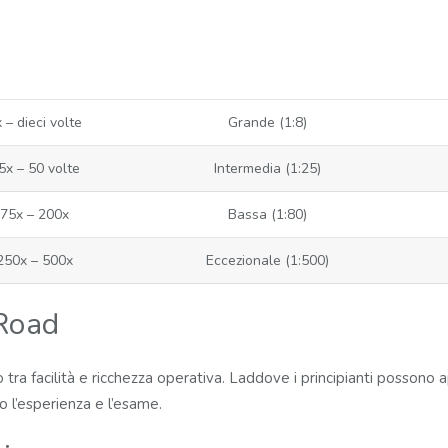
 – dieci volte
Grande (1:8)
5x – 50 volte
Intermedia (1:25)
75x – 200x
Bassa (1:80)
250x – 500x
Eccezionale (1:500)
 Road
rio tra facilità e ricchezza operativa. Laddove i principianti posson
o l’esperienza e l’esame.