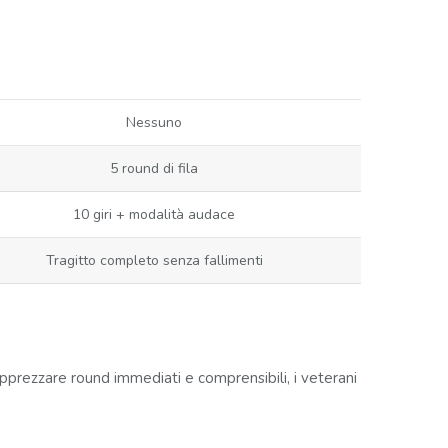
Nessuno
5 round di fila
10 giri + modalità audace
Tragitto completo senza fallimenti
o apprezzare round immediati e comprensibili, i veterani