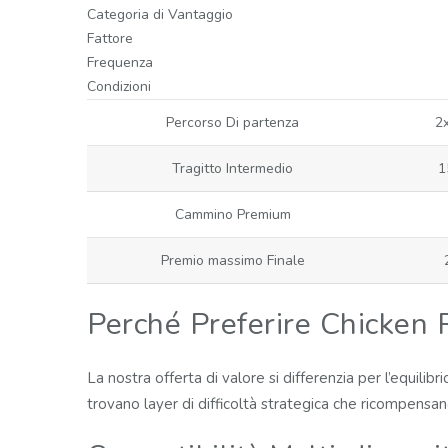
Categoria di Vantaggio
Fattore
Frequenza
Condizioni
Percorso Di partenza
2x
Tragitto Intermedio
1
Cammino Premium
Premio massimo Finale
Perché Preferire Chicken
La nostra offerta di valore si differenzia per l’equilib
trovano layer di difficoltà strategica che ricompensan