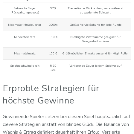
Return to Player
97%
Theoretische Rückzahlungsrate während
(Rückzahlungsquote)
ausgedehnte Spielzeit
Maximaler Multiplikator
1000x
Größte Vervielfachung für jede Runde
Mindesteinsatz
0,10 €
Niedrigste Wettsumme geeignet für
Gelegenheitsspieler
Maximaleinsatz
100 €
Größtmöglicher Einsatz passend für High Roller
Spielgeschwindigkeit
5-30
Variierende Dauer je dem Spielverlauf
Sek.
Erprobte Strategien für
höchste Gewinne
Gewinnende Spieler setzen bei diesem Spiel hauptsächlich auf
clevere Strategien anstatt von blindes Glück. Die Balance von
Wagnis & Ertrag definiert dauerhaft ihren Erfolg. Versierte