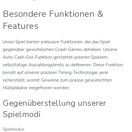
Besondere Funktionen &
Features
Unser Spiel bieten exklusive Funktionen, die das Spiel
gegenüber gewöhnlichen Crash-Games abheben. Unsere
Auto-Cash-Out-Funktion gestattet unseren Spielern,
selbsttätige Auszahlungslimits zu definieren. Diese Funktion
beruht auf unserer präzisen Timing-Technologie, jene
sicherstellt, womit Gewinne zum präzise gewünschten
Multiplikator eingefroren werden.
Gegenüberstellung unserer
Spielmodi
Spielmodus