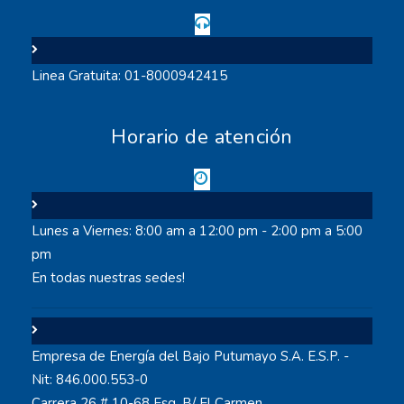
Linea Gratuita: 01-8000942415
Horario de atención
Lunes a Viernes: 8:00 am a 12:00 pm - 2:00 pm a 5:00
pm
En todas nuestras sedes!
Empresa de Energía del Bajo Putumayo S.A. E.S.P. -
Nit: 846.000.553-0
Carrera 26 # 10-68 Esq. B/ El Carmen