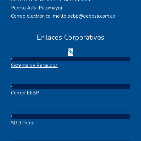
Puerto Asís (Putumayo)
Correo electrónico: mailto:eebp@eebpsa.com.co
Enlaces Corporativos
Sistema de Recaudos
Correo EEBP
SGD Orfeo