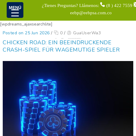
¿Tienes Preguntas? Llámenos:
(8 ) 422 7559
MENÚ
eebp@eebpsa.com.co
[wpdreams_ajaxsearchlite]
Posted on 25 Jun 2026
/
0
/
GuaUserWa3
Home
Uncategorized
Chicken Road: Ein beeindruckende Crash-Spiel für wagemutige Spieler
CHICKEN ROAD: EIN BEEINDRUCKENDE
CRASH-SPIEL FÜR WAGEMUTIGE SPIELER