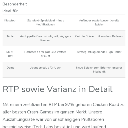
Besonderheit
Ideal für
Klassisch
Standard-Spielablauf minus
Anfänger sowie konventionelle
Modifikationen
Spieler
Turbo
Verdoppelte Geschwindigkeit, zügigere
Geübte Spieler mit raschen Reflexen
Runden
Multi-
Höchstens drei parallele Wetten
Strategisch agierende High Roller
Bet
erlaubt
Demo
Übungsmodus für Üben
Neue Spieler zum Erlernen unserer
Mechanik
RTP sowie Varianz in Detail
Mit einem zertifizierten RTP bei 97% gehören Chicken Road zu
aller besten Crash-Games im ganzen Markt. Unsere
Auszahlungsrate war von unabhängigen Prüflaboren
beispielsweise iTech Labs bestätigt und wird laufend