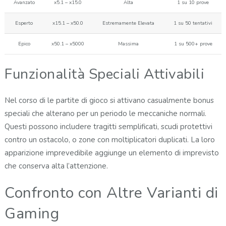
Avanzato
x5.1 – x15.0
Alta
1 su 10 prove
Esperto
x15.1 – x50.0
Estremamente Elevata
1 su 50 tentativi
Epico
x50.1 – x5000
Massima
1 su 500+ prove
Funzionalità Speciali Attivabili
Nel corso di le partite di gioco si attivano casualmente bonus
speciali che alterano per un periodo le meccaniche normali.
Questi possono includere tragitti semplificati, scudi protettivi
contro un ostacolo, o zone con moltiplicatori duplicati. La loro
apparizione imprevedibile aggiunge un elemento di imprevisto
che conserva alta l’attenzione.
Confronto con Altre Varianti di
Gaming