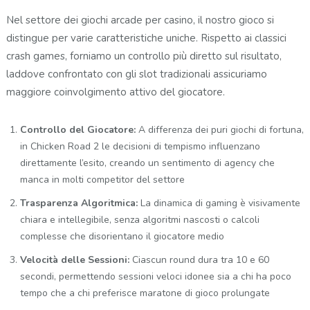
Nel settore dei giochi arcade per casino, il nostro gioco si
distingue per varie caratteristiche uniche. Rispetto ai classici
crash games, forniamo un controllo più diretto sul risultato,
laddove confrontato con gli slot tradizionali assicuriamo
maggiore coinvolgimento attivo del giocatore.
Controllo del Giocatore:
A differenza dei puri giochi di fortuna,
in Chicken Road 2 le decisioni di tempismo influenzano
direttamente l’esito, creando un sentimento di agency che
manca in molti competitor del settore
Trasparenza Algoritmica:
La dinamica di gaming è visivamente
chiara e intellegibile, senza algoritmi nascosti o calcoli
complesse che disorientano il giocatore medio
Velocità delle Sessioni:
Ciascun round dura tra 10 e 60
secondi, permettendo sessioni veloci idonee sia a chi ha poco
tempo che a chi preferisce maratone di gioco prolungate