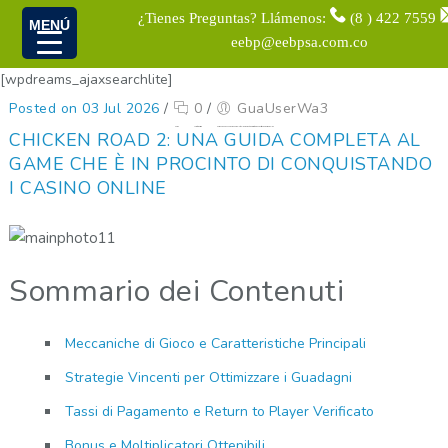
¿Tienes Preguntas? Llámenos:
(8 ) 422 7559
MENÚ
eebp@eebpsa.com.co
[wpdreams_ajaxsearchlite]
Posted on 03 Jul 2026
/
0
/
GuaUserWa3
Home
Uncategorized
Chicken Road 2: Una Guida Completa al Game che È in procinto di Conquistando i Casino Online
CHICKEN ROAD 2: UNA GUIDA COMPLETA AL
GAME CHE È IN PROCINTO DI CONQUISTANDO
I CASINO ONLINE
Sommario dei Contenuti
Meccaniche di Gioco e Caratteristiche Principali
Strategie Vincenti per Ottimizzare i Guadagni
Tassi di Pagamento e Return to Player Verificato
Bonus e Moltiplicatori Ottenibili