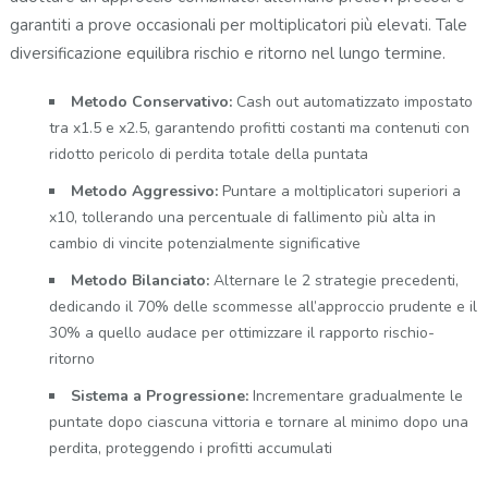
garantiti a prove occasionali per moltiplicatori più elevati. Tale
diversificazione equilibra rischio e ritorno nel lungo termine.
Metodo Conservativo:
Cash out automatizzato impostato
tra x1.5 e x2.5, garantendo profitti costanti ma contenuti con
ridotto pericolo di perdita totale della puntata
Metodo Aggressivo:
Puntare a moltiplicatori superiori a
x10, tollerando una percentuale di fallimento più alta in
cambio di vincite potenzialmente significative
Metodo Bilanciato:
Alternare le 2 strategie precedenti,
dedicando il 70% delle scommesse all’approccio prudente e il
30% a quello audace per ottimizzare il rapporto rischio-
ritorno
Sistema a Progressione:
Incrementare gradualmente le
puntate dopo ciascuna vittoria e tornare al minimo dopo una
perdita, proteggendo i profitti accumulati