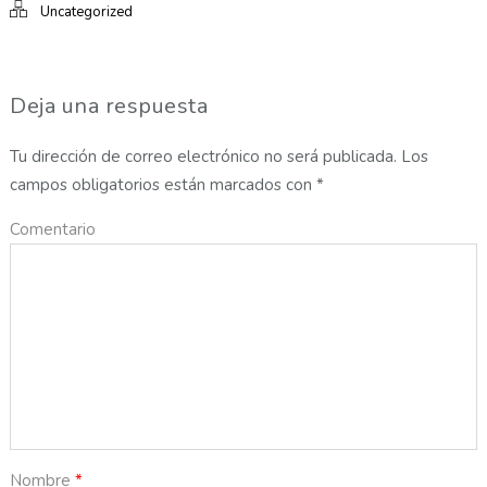
Uncategorized
Deja una respuesta
Tu dirección de correo electrónico no será publicada.
Los
campos obligatorios están marcados con
*
Comentario
Nombre
*