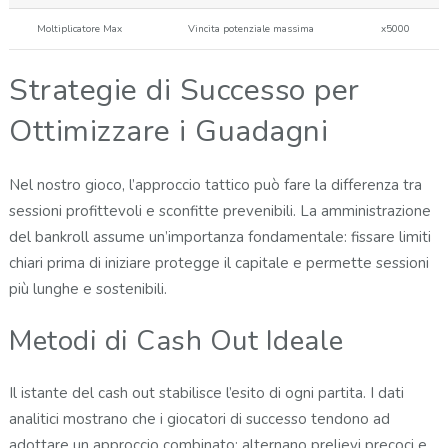
Moltiplicatore Max
Vincita potenziale massima
x5000
Strategie di Successo per
Ottimizzare i Guadagni
Nel nostro gioco, l’approccio tattico può fare la differenza tra
sessioni profittevoli e sconfitte prevenibili. La amministrazione
del bankroll assume un’importanza fondamentale: fissare limiti
chiari prima di iniziare protegge il capitale e permette sessioni
più lunghe e sostenibili.
Metodi di Cash Out Ideale
Il istante del cash out stabilisce l’esito di ogni partita. I dati
analitici mostrano che i giocatori di successo tendono ad
adottare un approccio combinato: alternano prelievi precoci e