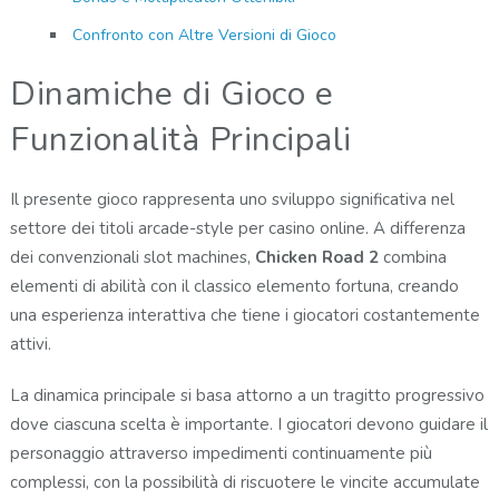
Confronto con Altre Versioni di Gioco
Dinamiche di Gioco e
Funzionalità Principali
Il presente gioco rappresenta uno sviluppo significativa nel
settore dei titoli arcade-style per casino online. A differenza
dei convenzionali slot machines,
Chicken Road 2
combina
elementi di abilità con il classico elemento fortuna, creando
una esperienza interattiva che tiene i giocatori costantemente
attivi.
La dinamica principale si basa attorno a un tragitto progressivo
dove ciascuna scelta è importante. I giocatori devono guidare il
personaggio attraverso impedimenti continuamente più
complessi, con la possibilità di riscuotere le vincite accumulate