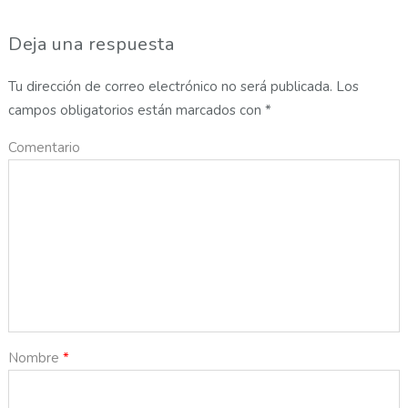
Deja una respuesta
Tu dirección de correo electrónico no será publicada.
Los
campos obligatorios están marcados con
*
Comentario
Nombre
*