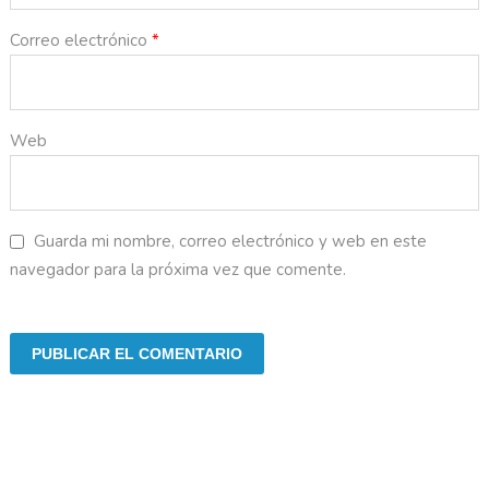
Correo electrónico
*
Web
Guarda mi nombre, correo electrónico y web en este
navegador para la próxima vez que comente.