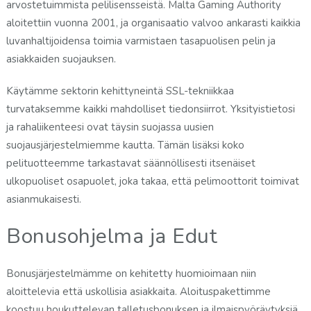
arvostetuimmista pelilisensseistä. Malta Gaming Authority
aloitettiin vuonna 2001, ja organisaatio valvoo ankarasti kaikkia
luvanhaltijoidensa toimia varmistaen tasapuolisen pelin ja
asiakkaiden suojauksen.
Käytämme sektorin kehittyneintä SSL-tekniikkaa
turvataksemme kaikki mahdolliset tiedonsiirrot. Yksityistietosi
ja rahaliikenteesi ovat täysin suojassa uusien
suojausjärjestelmiemme kautta. Tämän lisäksi koko
pelituotteemme tarkastavat säännöllisesti itsenäiset
ulkopuoliset osapuolet, joka takaa, että pelimoottorit toimivat
asianmukaisesti.
Bonusohjelma ja Edut
Bonusjärjestelmämme on kehitetty huomioimaan niin
aloittelevia että uskollisia asiakkaita. Aloituspakettimme
koostuu houkuttelevan talletusbonuksen ja ilmaispyöräytyksiä