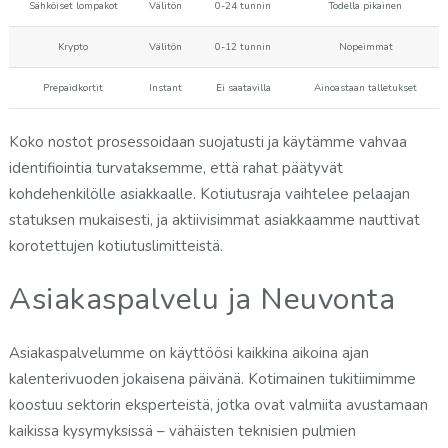
Sähköiset lompakot
Välitön
0-24 tunnin
Todella pikainen
Krypto
Välitön
0-12 tunnin
Nopeimmat
Prepaidkortit
Instant
Ei saatavilla
Ainoastaan talletukset
Koko nostot prosessoidaan suojatusti ja käytämme vahvaa
identifiointia turvataksemme, että rahat päätyvät
kohdehenkilölle asiakkaalle. Kotiutusraja vaihtelee pelaajan
statuksen mukaisesti, ja aktiivisimmat asiakkaamme nauttivat
korotettujen kotiutuslimitteistä.
Asiakaspalvelu ja Neuvonta
Asiakaspalvelumme on käyttöösi kaikkina aikoina ajan
kalenterivuoden jokaisena päivänä. Kotimainen tukitiimimme
koostuu sektorin eksperteistä, jotka ovat valmiita avustamaan
kaikissa kysymyksissä – vähäisten teknisien pulmien