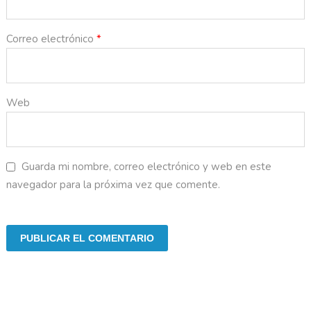
Correo electrónico
*
Web
Guarda mi nombre, correo electrónico y web en este
navegador para la próxima vez que comente.