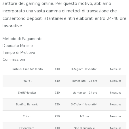
settore del gaming online. Per questo motivo, abbiamo
incorporato una vasta gamma di metodi di transazione che
consentono depositi istantanei e ritiri elaborati entro 24-48 ore
lavorative.
Metodo di Pagamento
Deposito Minimo
Tempo di Prelievo
Commissioni
Carte di Credito/Debito
€10
3-5 giorni lavorativi
Nessuna
PayPal
€10
Immediato – 24 ore
Nessuna
Skrill/Neteller
€10
Istantaneo – 24 ore
Nessuna
Bonifico Bancario
€20
3-7 giorni lavorativi
Nessuna
Cripto
€20
1-2 ore
Nessuna
Paysafecard
€10
Non disponibile
Nessuna