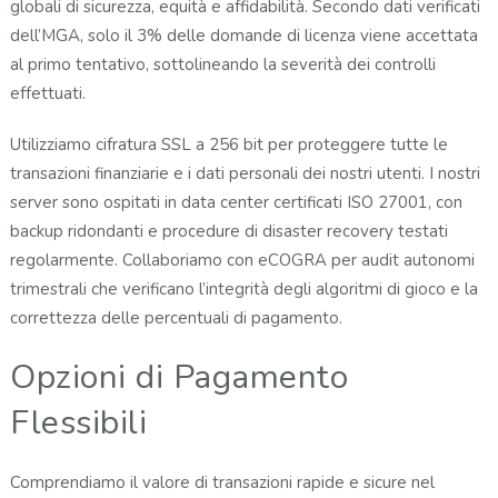
globali di sicurezza, equità e affidabilità. Secondo dati verificati
dell’MGA, solo il 3% delle domande di licenza viene accettata
al primo tentativo, sottolineando la severità dei controlli
effettuati.
Utilizziamo cifratura SSL a 256 bit per proteggere tutte le
transazioni finanziarie e i dati personali dei nostri utenti. I nostri
server sono ospitati in data center certificati ISO 27001, con
backup ridondanti e procedure di disaster recovery testati
regolarmente. Collaboriamo con eCOGRA per audit autonomi
trimestrali che verificano l’integrità degli algoritmi di gioco e la
correttezza delle percentuali di pagamento.
Opzioni di Pagamento
Flessibili
Comprendiamo il valore di transazioni rapide e sicure nel