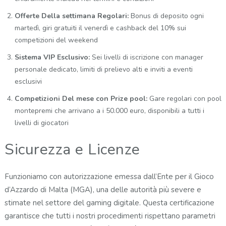
Offerte Della settimana Regolari:
Bonus di deposito ogni
martedì, giri gratuiti il venerdì e cashback del 10% sui
competizioni del weekend
Sistema VIP Esclusivo:
Sei livelli di iscrizione con manager
personale dedicato, limiti di prelievo alti e inviti a eventi
esclusivi
Competizioni Del mese con Prize pool:
Gare regolari con pool
montepremi che arrivano a i 50.000 euro, disponibili a tutti i
livelli di giocatori
Sicurezza e Licenze
Funzioniamo con autorizzazione emessa dall’Ente per il Gioco
d’Azzardo di Malta (MGA), una delle autorità più severe e
stimate nel settore del gaming digitale. Questa certificazione
garantisce che tutti i nostri procedimenti rispettano parametri