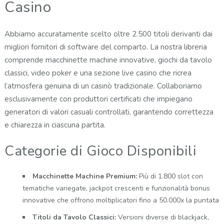
Casino
Abbiamo accuratamente scelto oltre 2.500 titoli derivanti dai
migliori fornitori di software del comparto. La nostra libreria
comprende macchinette machine innovative, giochi da tavolo
classici, video poker e una sezione live casino che ricrea
l’atmosfera genuina di un casinò tradizionale. Collaboriamo
esclusivamente con produttori certificati che impiegano
generatori di valori casuali controllati, garantendo correttezza
e chiarezza in ciascuna partita.
Categorie di Gioco Disponibili
Macchinette Machine Premium:
Più di 1.800 slot con
tematiche variegate, jackpot crescenti e funzionalità bonus
innovative che offrono moltiplicatori fino a 50.000x la puntata
Titoli da Tavolo Classici:
Versioni diverse di blackjack,