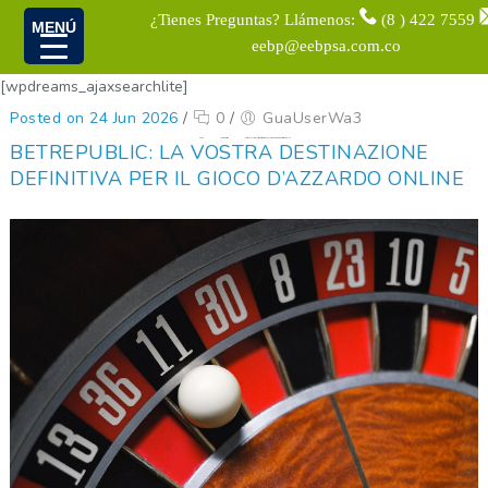
¿Tienes Preguntas? Llámenos:
(8 ) 422 7559
MENÚ
eebp@eebpsa.com.co
[wpdreams_ajaxsearchlite]
Posted on 24 Jun 2026
/
0
/
GuaUserWa3
Home
Uncategorized
BetRepublic: La Vostra Destinazione Definitiva per il Gioco d’Azzardo Online
BETREPUBLIC: LA VOSTRA DESTINAZIONE
DEFINITIVA PER IL GIOCO D’AZZARDO ONLINE