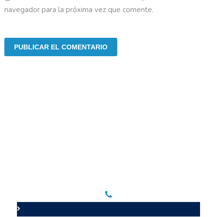
navegador para la próxima vez que comente.
Líneas de contacto