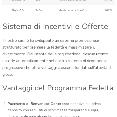
Play’n GO
240+
Macchinette mobile-first
96.3%
Sistema di Incentivi e Offerte
Il nostro casinò ha sviluppato un sistema promozionale
strutturato per premiare la fedeltà e massimizzare il
divertimento. Dal istante della registrazione, ciascun utente
accede automaticamente nel nostro sistema di ricompense
progressivo che offre vantaggi crescenti fondati sull’attività di
gioco.
Vantaggi del Programma Fedeltà
Pacchetto di Benvenuto Generoso:
Incentivo sul primo
deposito con requisiti di scommessa trasparenti e equi,
chiaramente indicati nei termini e condizioni